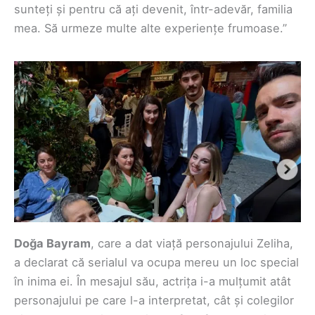
sunteți și pentru că ați devenit, într-adevăr, familia
mea. Să urmeze multe alte experiențe frumoase.”
Doğa Bayram
, care a dat viață personajului Zeliha,
a declarat că serialul va ocupa mereu un loc special
în inima ei. În mesajul său, actrița i-a mulțumit atât
personajului pe care l-a interpretat, cât și colegilor