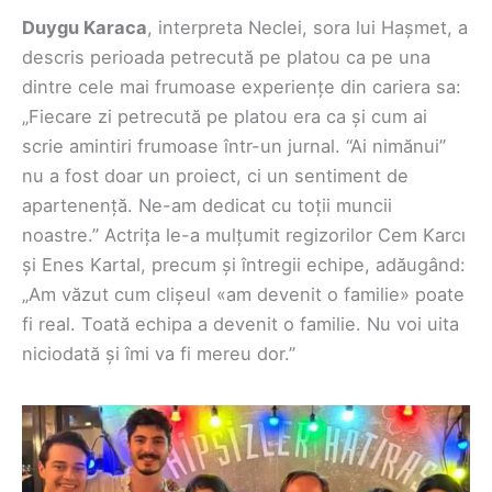
Duygu Karaca
, interpreta Neclei, sora lui Hașmet, a
descris perioada petrecută pe platou ca pe una
dintre cele mai frumoase experiențe din cariera sa:
„Fiecare zi petrecută pe platou era ca și cum ai
scrie amintiri frumoase într-un jurnal. “Ai nimănui”
nu a fost doar un proiect, ci un sentiment de
apartenență. Ne-am dedicat cu toții muncii
noastre.” Actrița le-a mulțumit regizorilor Cem Karcı
și Enes Kartal, precum și întregii echipe, adăugând:
„Am văzut cum clișeul «am devenit o familie» poate
fi real. Toată echipa a devenit o familie. Nu voi uita
niciodată și îmi va fi mereu dor.”