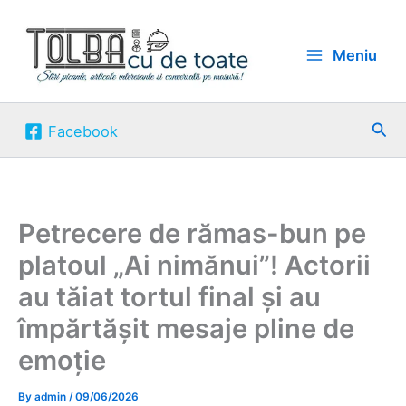
Skip
to
Meniu
content
Sea
Facebook
Petrecere de rămas-bun pe
platoul „Ai nimănui”! Actorii
au tăiat tortul final și au
împărtășit mesaje pline de
emoție
By
admin
/
09/06/2026