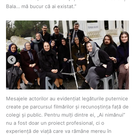
Bala… mă bucur că ai existat.”
Mesajele actorilor au evidențiat legăturile puternice
create pe parcursul filmărilor și recunoștința față de
colegi și public. Pentru mulți dintre ei, „Ai nimănui”
nu a fost doar un proiect profesional, ci o
experiență de viață care va rămâne mereu în