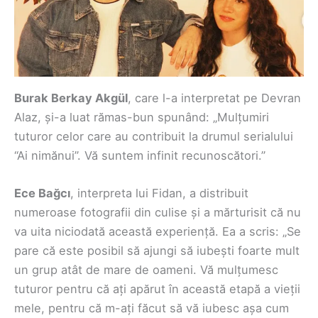
Burak Berkay Akgül
, care l-a interpretat pe Devran
Alaz, și-a luat rămas-bun spunând: „Mulțumiri
tuturor celor care au contribuit la drumul serialului
“Ai nimănui”. Vă suntem infinit recunoscători.”
Ece Bağcı
, interpreta lui Fidan, a distribuit
numeroase fotografii din culise și a mărturisit că nu
va uita niciodată această experiență. Ea a scris: „Se
pare că este posibil să ajungi să iubești foarte mult
un grup atât de mare de oameni. Vă mulțumesc
tuturor pentru că ați apărut în această etapă a vieții
mele, pentru că m-ați făcut să vă iubesc așa cum