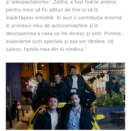
și telespectatorilor: „Zeliha, a fost foarte prețios
pentru mine să fiu alături de tine și să îți
împărtășesc emoțiile. Ai avut o contribuție enormă
în procesul meu de autocunoaștere și în
descoperirea a ceea ce îmi doresc și simt. Primele
experiențe sunt speciale și așa vor rămâne. Vă
iubesc, familia mea din Ai nimănui.”