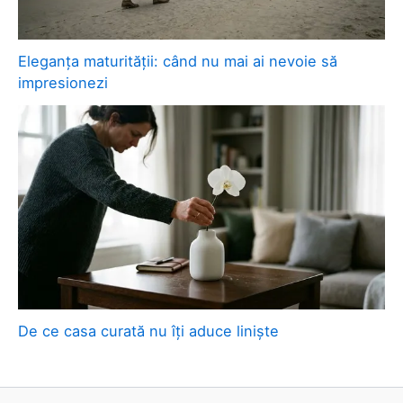
Eleganța maturității: când nu mai ai nevoie să
impresionezi
De ce casa curată nu îți aduce liniște