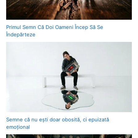
Primul Semn Că Doi Oameni Încep Să Se
Îndepărteze
Semne că nu ești doar obosită, ci epuizată
emoțional