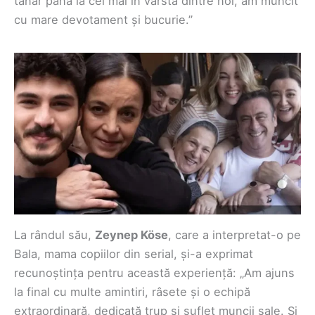
tânăr până la cel mai în vârstă dintre noi, am muncit
cu mare devotament și bucurie.”
La rândul său,
Zeynep Köse
, care a interpretat-o pe
Bala, mama copiilor din serial, și-a exprimat
recunoștința pentru această experiență: „Am ajuns
la final cu multe amintiri, râsete și o echipă
extraordinară, dedicată trup și suflet muncii sale. Și