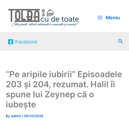
Skip
to
Meniu
content
Sea
Facebook
“Pe aripile iubirii” Episoadele
203 și 204, rezumat. Halil îi
spune lui Zeynep că o
iubește
By
admin
/
06/10/2025