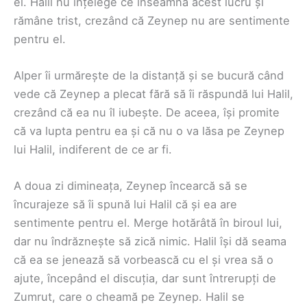
el. Halil nu înțelege ce înseamnă acest lucru și
rămâne trist, crezând că Zeynep nu are sentimente
pentru el.
Alper îi urmărește de la distanță și se bucură când
vede că Zeynep a plecat fără să îi răspundă lui Halil,
crezând că ea nu îl iubește. De aceea, își promite
că va lupta pentru ea și că nu o va lăsa pe Zeynep
lui Halil, indiferent de ce ar fi.
A doua zi dimineața, Zeynep încearcă să se
încurajeze să îi spună lui Halil că și ea are
sentimente pentru el. Merge hotărâtă în biroul lui,
dar nu îndrăznește să zică nimic. Halil își dă seama
că ea se jenează să vorbească cu el și vrea să o
ajute, începând el discuția, dar sunt întrerupți de
Zumrut, care o cheamă pe Zeynep. Halil se