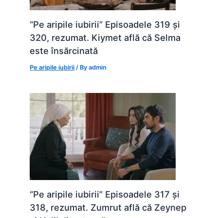
“Pe aripile iubirii” Episoadele 319 și
320, rezumat. Kiymet află că Selma
este însărcinată
Pe aripile iubirii
/ By
admin
“Pe aripile iubirii” Episoadele 317 și
318, rezumat. Zumrut află că Zeynep