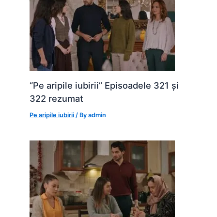
“Pe aripile iubirii” Episoadele 321 și
322 rezumat
Pe aripile iubirii
/ By
admin