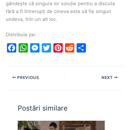
gândește că singura lor soluție pentru a discuta
fără a fi întrerupți de cineva este să fie singuri
undeva, într-un alt loc.
Distribuie pe:
F
W
M
T
Pi
R
S
a
h
e
w
nt
e
h
c
at
s
itt
er
d
ar
e
s
s
er
e
di
e
PREVIOUS
NEXT
b
A
e
st
t
o
p
n
o
p
g
Postări similare
k
er