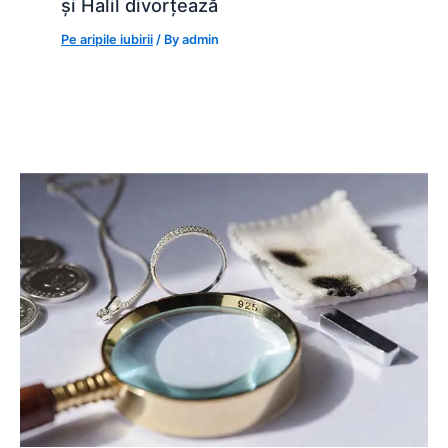
și Halil divorțează
Pe aripile iubirii
/ By
admin