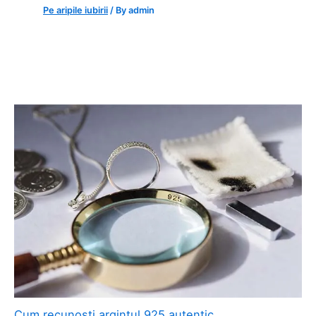
Pe aripile iubirii
/ By
admin
Cum recunoști argintul 925 autentic