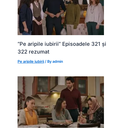
“Pe aripile iubirii” Episoadele 321 și
322 rezumat
Pe aripile iubirii
/ By
admin