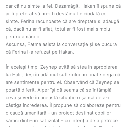
dar că nu simte la fel. Dezamăgit, Hakan îi spune că
ar fi preferat să nu-i fi destăinuit niciodată ce
simte. Feriha recunoaște că are dreptate și adaugă
că, dacă nu ar fi aflat, totul ar fi fost mai simplu
pentru amândoi.
Ascunsă, Fatma asistă la conversație și se bucură
că Feriha l-a refuzat pe Hakan.
În același timp, Zeynep evită să stea în apropierea
lui Halil, deși în adâncul sufletului nu poate nega că
are sentimente pentru el. Observând că Zeynep se
poartă diferit, Alper își dă seama că se întâmplă
ceva și vede în această situație o șansă de a-i
câștiga încrederea. Îi propune să colaboreze pentru
o cauză umanitară – un proiect destinat copiilor
săraci dintr-un sat izolat – cu intenția de a petrece