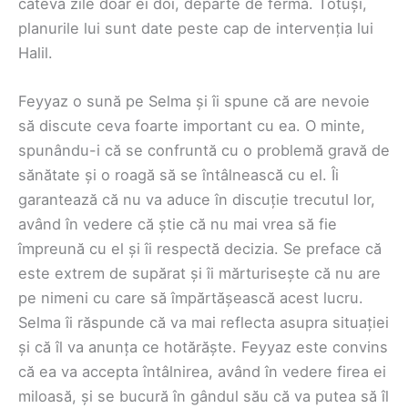
câteva zile doar ei doi, departe de fermă. Totuși,
planurile lui sunt date peste cap de intervenția lui
Halil.
Feyyaz o sună pe Selma și îi spune că are nevoie
să discute ceva foarte important cu ea. O minte,
spunându-i că se confruntă cu o problemă gravă de
sănătate și o roagă să se întâlnească cu el. Îi
garantează că nu va aduce în discuție trecutul lor,
având în vedere că știe că nu mai vrea să fie
împreună cu el și îi respectă decizia. Se preface că
este extrem de supărat și îi mărturisește că nu are
pe nimeni cu care să împărtășească acest lucru.
Selma îi răspunde că va mai reflecta asupra situației
și că îl va anunța ce hotărăște. Feyyaz este convins
că ea va accepta întâlnirea, având în vedere firea ei
miloasă, și se bucură în gândul său că va putea să îl