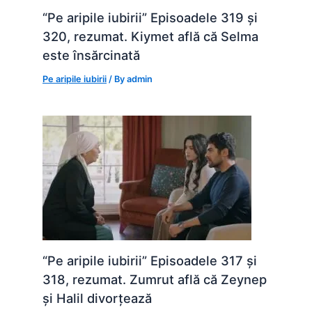
“Pe aripile iubirii” Episoadele 319 și
320, rezumat. Kiymet află că Selma
este însărcinată
Pe aripile iubirii
/ By
admin
“Pe aripile iubirii” Episoadele 317 și
318, rezumat. Zumrut află că Zeynep
și Halil divorțează