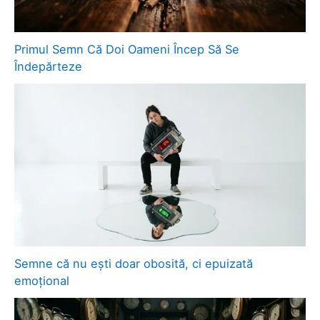
Primul Semn Că Doi Oameni Încep Să Se
Îndepărteze
Semne că nu ești doar obosită, ci epuizată
emoțional