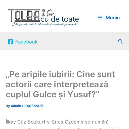
Skip
to
Meniu
content
Sea
Facebook
„Pe aripile iubirii: Cine sunt
actorii care interpretează
cuplul Gulce și Yusuf?”
By
admin
/
19/06/2025
İlkay Güz Bozkurt și Enes Özdemir se numără