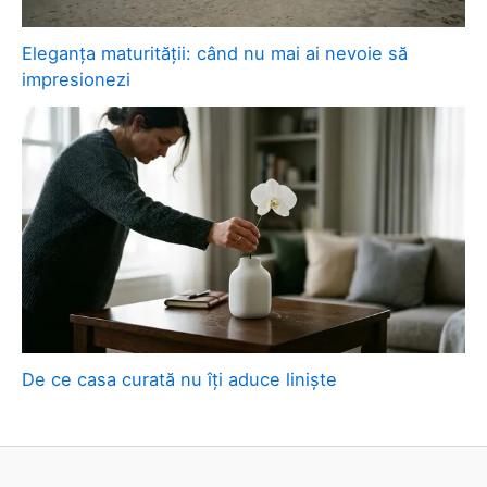
Eleganța maturității: când nu mai ai nevoie să
impresionezi
De ce casa curată nu îți aduce liniște