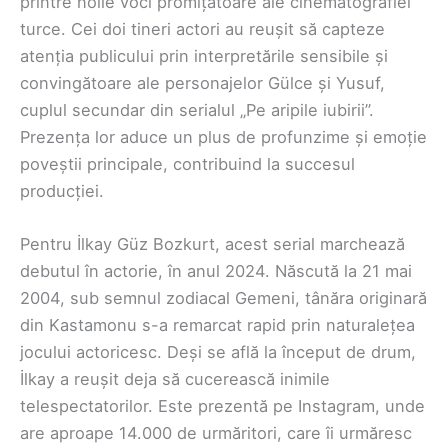
printre noile voci promițătoare ale cinematografiei
turce. Cei doi tineri actori au reușit să capteze
atenția publicului prin interpretările sensibile și
convingătoare ale personajelor Gülce și Yusuf,
cuplul secundar din serialul „Pe aripile iubirii”.
Prezența lor aduce un plus de profunzime și emoție
poveștii principale, contribuind la succesul
producției.
Pentru İlkay Güz Bozkurt, acest serial marchează
debutul în actorie, în anul 2024. Născută la 21 mai
2004, sub semnul zodiacal Gemeni, tânăra originară
din Kastamonu s-a remarcat rapid prin naturalețea
jocului actoricesc. Deși se află la început de drum,
İlkay a reușit deja să cucerească inimile
telespectatorilor. Este prezentă pe Instagram, unde
are aproape 14.000 de urmăritori, care îi urmăresc