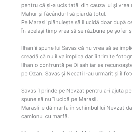
pentru că și-a ucis tatăl din cauza lui și vrea 
Mahur și făcându-l să piardă totul.
Pe Marasli plănuiește să îl ucidă doar după c
În același timp vrea să se răzbune pe șofer și 
Ilhan îi spune lui Savas că nu vrea să se implice
creadă că nu îl va implica dar îi trimite fotogra
Ilhan o confruntă pe Dilsah iar ea recunoaște c
pe Ozan. Savas și Necati l-au urmărit și îl fo
Savas îl prinde pe Nevzat pentru a-i ajuta pe
spune să nu îl ucidă pe Marasli.
Marasli le dă marfa în schimbul lui Nevzat da
camionul cu marfă.