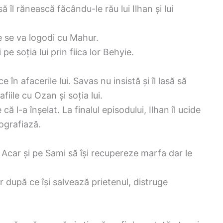
să îl rănească făcându-le rău lui Ilhan și lui
e se va logodi cu Mahur.
pe soția lui prin fiica lor Behyie.
 în afacerile lui. Savas nu insistă și îl lasă să
fiile cu Ozan și soția lui.
ă l-a înșelat. La finalul episodului, Ilhan îl ucide
tografiază.
 Acar și pe Sami să își recupereze marfa dar le
r după ce își salvează prietenul, distruge