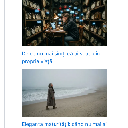
De ce nu mai simți că ai spațiu în
propria viață
Eleganța maturității: când nu mai ai