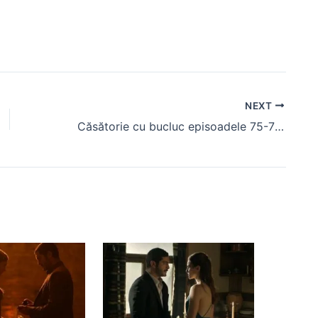
NEXT
Căsătorie cu bucluc episoadele 75-78 (rezumat) Kerem si Ayse devin iubiti