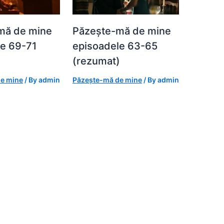
mă de mine
Păzește-mă de mine
le 69-71
episoadele 63-65
)
(rezumat)
e mine
/ By
admin
Păzește-mă de mine
/ By
admin