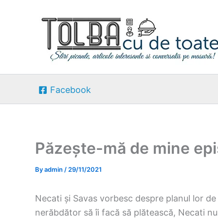
Skip
to
content
Facebook
Păzește-mă de mine epi
By
admin
/
29/11/2021
Necati și Savas vorbesc despre planul lor de 
nerăbdător să îi facă să plătească, Necati n