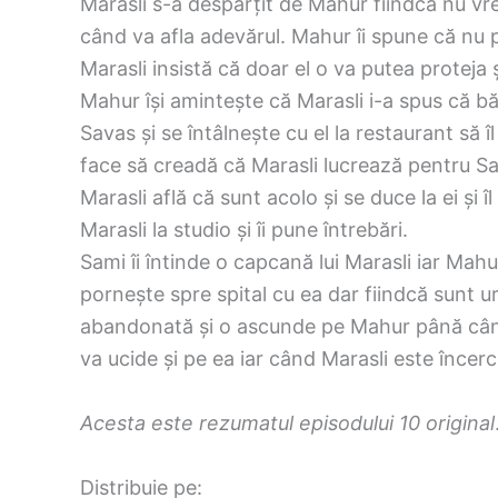
Marasli s-a despărțit de Mahur fiindcă nu vre
când va afla adevărul. Mahur îi spune că nu po
Marasli insistă că doar el o va putea proteja 
Mahur își amintește că Marasli i-a spus că bă
Savas și se întâlnește cu el la restaurant să 
face să creadă că Marasli lucrează pentru S
Marasli află că sunt acolo și se duce la ei ș
Marasli la studio și îi pune întrebări.
Sami îi întinde o capcană lui Marasli iar Mah
pornește spre spital cu ea dar fiindcă sunt ur
abandonată și o ascunde pe Mahur până când s
va ucide și pe ea iar când Marasli este încer
Acesta este rezumatul episodului 10 original
Distribuie pe: