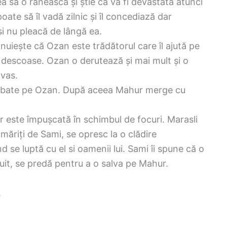
a să o rănească și știe că va fi devastată atunci
ate să îl vadă zilnic și îl concediază dar
și nu pleacă de lângă ea.
nuiește că Ozan este trădătorul care îl ajută pe
îl descoase. Ozan o derutează și mai mult și o
avas.
i îl bate pe Ozan. După aceea Mahur merge cu
ur este împușcată în schimbul de focuri. Marasli
măriți de Sami, se opresc la o clădire
e luptă cu el si oamenii lui. Sami îi spune că o
cuit, se predă pentru a o salva pe Mahur.
.