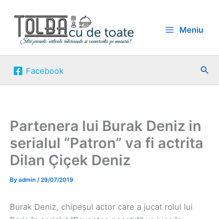
Skip
to
Meniu
content
Sea
Facebook
Partenera lui Burak Deniz in
serialul “Patron” va fi actrita
Dilan Çiçek Deniz
By
admin
/
29/07/2019
Burak Deniz, chipeșul actor care a jucat rolul lui