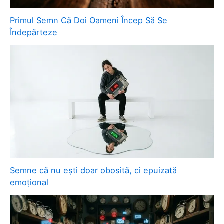
Primul Semn Că Doi Oameni Încep Să Se
Îndepărteze
Semne că nu ești doar obosită, ci epuizată
emoțional