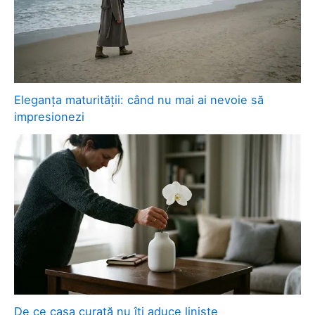
Eleganța maturității: când nu mai ai nevoie să
impresionezi
De ce casa curată nu îți aduce liniște