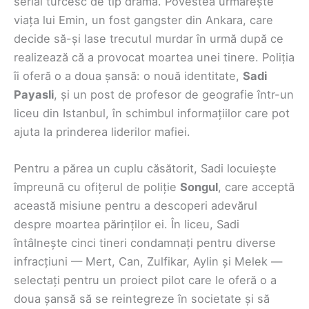
serial turcesc de tip dramă. Povestea urmărește
viața lui Emin, un fost gangster din Ankara, care
decide să-și lase trecutul murdar în urmă după ce
realizează că a provocat moartea unei tinere. Poliția
îi oferă o a doua șansă: o nouă identitate,
Sadi
Payasli
, și un post de profesor de geografie într-un
liceu din Istanbul, în schimbul informațiilor care pot
ajuta la prinderea liderilor mafiei.
Pentru a părea un cuplu căsătorit, Sadi locuiește
împreună cu ofițerul de poliție
Songul
, care acceptă
această misiune pentru a descoperi adevărul
despre moartea părinților ei. În liceu, Sadi
întâlnește cinci tineri condamnați pentru diverse
infracțiuni — Mert, Can, Zulfikar, Aylin și Melek —
selectați pentru un proiect pilot care le oferă o a
doua șansă să se reintegreze în societate și să