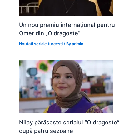
Un nou premiu internațional pentru
Omer din „O dragoste”
Noutati seriale turcesti
/ By
admin
Nilay părăsește serialul “O dragoste”
după patru sezoane