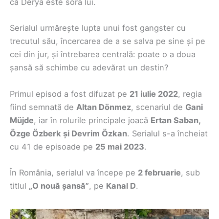
că Derya este sora lui.
Serialul urmărește lupta unui fost gangster cu
trecutul său, încercarea de a se salva pe sine și pe
cei din jur, și întrebarea centrală: poate o a doua
șansă să schimbe cu adevărat un destin?
Primul episod a fost difuzat pe
21 iulie 2022
, regia
fiind semnată de
Altan Dönmez
, scenariul de
Gani
Müjde
, iar în rolurile principale joacă
Ertan Saban,
Özge Özberk și Devrim Özkan
. Serialul s-a încheiat
cu 41 de episoade pe
25 mai 2023
.
În România, serialul va începe pe
2 februarie
, sub
titlul
„O nouă șansă”
, pe
Kanal D
.