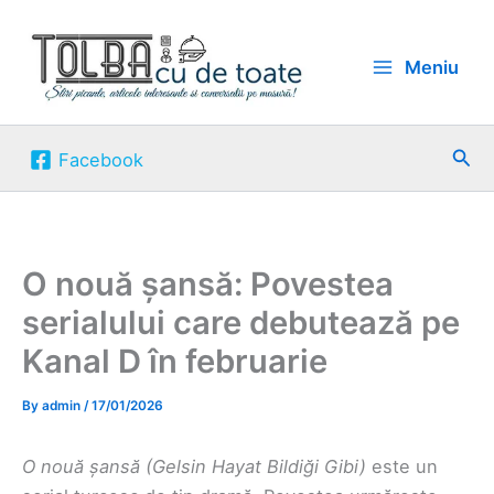
Skip
to
Meniu
content
Sea
Facebook
O nouă șansă: Povestea
serialului care debutează pe
Kanal D în februarie
By
admin
/
17/01/2026
O nouă șansă (Gelsin Hayat Bildiği Gibi)
este un