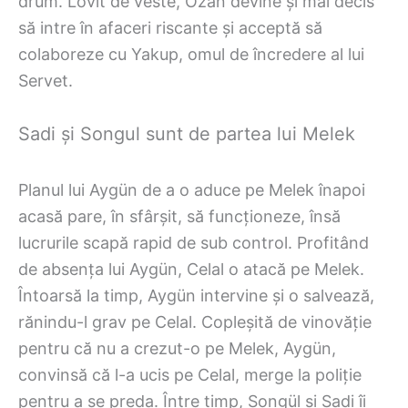
drum. Lovit de veste, Ozan devine și mai decis
să intre în afaceri riscante și acceptă să
colaboreze cu Yakup, omul de încredere al lui
Servet.
Sadi și Songul sunt de partea lui Melek
Planul lui Aygün de a o aduce pe Melek înapoi
acasă pare, în sfârșit, să funcționeze, însă
lucrurile scapă rapid de sub control. Profitând
de absența lui Aygün, Celal o atacă pe Melek.
Întoarsă la timp, Aygün intervine și o salvează,
rănindu-l grav pe Celal. Copleșită de vinovăție
pentru că nu a crezut-o pe Melek, Aygün,
convinsă că l-a ucis pe Celal, merge la poliție
pentru a se preda. Între timp, Songül și Sadi îi