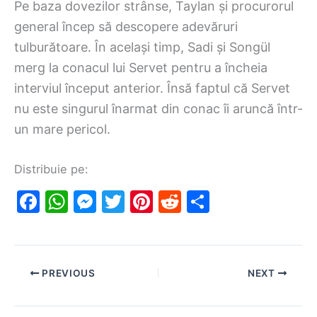
Pe baza dovezilor strânse, Taylan și procurorul
general încep să descopere adevăruri
tulburătoare. În același timp, Sadi și Songül
merg la conacul lui Servet pentru a încheia
interviul început anterior. Însă faptul că Servet
nu este singurul înarmat din conac îi aruncă într-
un mare pericol.
Distribuie pe:
F
W
M
T
Pi
R
S
a
h
e
w
nt
e
h
c
at
s
itt
er
d
ar
e
s
s
er
e
di
e
PREVIOUS
NEXT
b
A
e
st
t
o
p
n