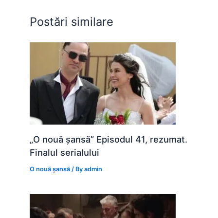
o
p
g
Postări similare
k
er
„O nouă șansă” Episodul 41, rezumat.
Finalul serialului
O nouă șansă
/ By
admin