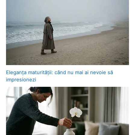
Eleganța maturității: când nu mai ai nevoie să
impresionezi