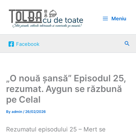
Skip
to
Meniu
content
Sea
Facebook
„O nouă șansă” Episodul 25,
rezumat. Aygun se răzbună
pe Celal
By
admin
/
26/02/2026
Rezumatul episodului 25 – Mert se