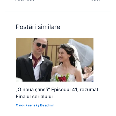
b
A
e
st
t
o
p
n
o
p
g
Postări similare
k
er
„O nouă șansă” Episodul 41, rezumat.
Finalul serialului
O nouă șansă
/ By
admin