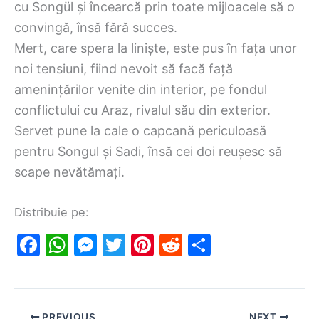
cu Songül și încearcă prin toate mijloacele să o
convingă, însă fără succes.
Mert, care spera la liniște, este pus în fața unor
noi tensiuni, fiind nevoit să facă față
amenințărilor venite din interior, pe fondul
conflictului cu Araz, rivalul său din exterior.
Servet pune la cale o capcană periculoasă
pentru Songul și Sadi, însă cei doi reușesc să
scape nevătămați.
Distribuie pe:
F
W
M
T
Pi
R
S
a
h
e
w
nt
e
h
c
at
s
itt
er
d
ar
e
s
s
er
e
di
e
PREVIOUS
NEXT