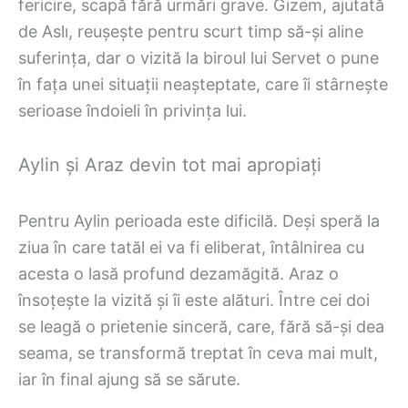
fericire, scapă fără urmări grave. Gizem, ajutată
de Aslı, reușește pentru scurt timp să-și aline
suferința, dar o vizită la biroul lui Servet o pune
în fața unei situații neașteptate, care îi stârnește
serioase îndoieli în privința lui.
Aylin și Araz devin tot mai apropiați
Pentru Aylin perioada este dificilă. Deși speră la
ziua în care tatăl ei va fi eliberat, întâlnirea cu
acesta o lasă profund dezamăgită. Araz o
însoțește la vizită și îi este alături. Între cei doi
se leagă o prietenie sinceră, care, fără să-și dea
seama, se transformă treptat în ceva mai mult,
iar în final ajung să se sărute.