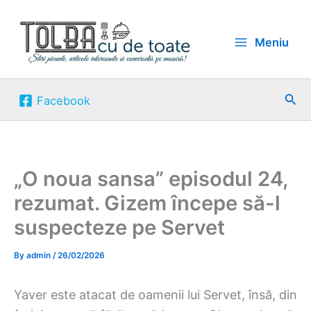
Skip
to
Meniu
content
Sea
Facebook
„O noua sansa” episodul 24,
rezumat. Gizem începe să-l
suspecteze pe Servet
By
admin
/
26/02/2026
Yaver este atacat de oamenii lui Servet, însă, din