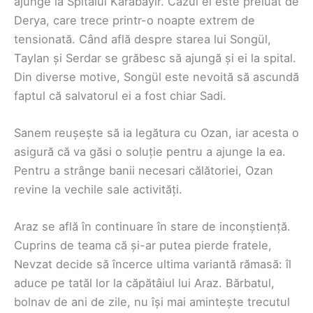
ajunge la Spitalul Karabayır. Cazul ei este preluat de
Derya, care trece printr-o noapte extrem de
tensionată. Când află despre starea lui Songül,
Taylan și Serdar se grăbesc să ajungă și ei la spital.
Din diverse motive, Songül este nevoită să ascundă
faptul că salvatorul ei a fost chiar Sadi.
Sanem reușește să ia legătura cu Ozan, iar acesta o
asigură că va găsi o soluție pentru a ajunge la ea.
Pentru a strânge banii necesari călătoriei, Ozan
revine la vechile sale activități.
Araz se află în continuare în stare de inconștiență.
Cuprins de teama că și-ar putea pierde fratele,
Nevzat decide să încerce ultima variantă rămasă: îl
aduce pe tatăl lor la căpătâiul lui Araz. Bărbatul,
bolnav de ani de zile, nu își mai amintește trecutul