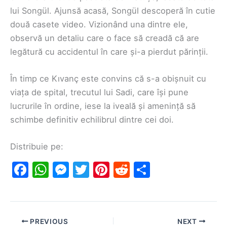
lui Songül. Ajunsă acasă, Songül descoperă în cutie
două casete video. Vizionând una dintre ele,
observă un detaliu care o face să creadă că are
legătură cu accidentul în care și-a pierdut părinții.
În timp ce Kıvanç este convins că s-a obișnuit cu
viața de spital, trecutul lui Sadi, care își pune
lucrurile în ordine, iese la iveală și amenință să
schimbe definitiv echilibrul dintre cei doi.
Distribuie pe:
F
W
M
T
Pi
R
S
a
h
e
w
nt
e
h
c
at
s
itt
er
d
ar
e
s
s
er
e
di
e
PREVIOUS
NEXT