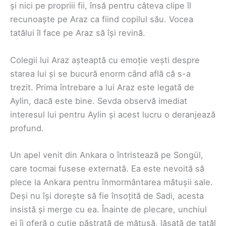
și nici pe propriii fii, însă pentru câteva clipe îl
recunoaște pe Araz ca fiind copilul său. Vocea
tatălui îl face pe Araz să își revină.
Colegii lui Araz așteaptă cu emoție vești despre
starea lui și se bucură enorm când află că s-a
trezit. Prima întrebare a lui Araz este legată de
Aylin, dacă este bine. Sevda observă imediat
interesul lui pentru Aylin și acest lucru o deranjează
profund.
Un apel venit din Ankara o întristează pe Songül,
care tocmai fusese externată. Ea este nevoită să
plece la Ankara pentru înmormântarea mătușii sale.
Deși nu își dorește să fie însoțită de Sadi, acesta
insistă și merge cu ea. Înainte de plecare, unchiul
ei îi oferă o cutie păstrată de mătușă, lăsată de tatăl