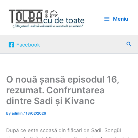
Skip
to
Meniu
content
Sea
Facebook
O nouă șansă episodul 16,
rezumat. Confruntarea
dintre Sadi și Kivanc
By
admin
/
18/02/2026
După ce este scoasă din flăcări de Sadi, Songül