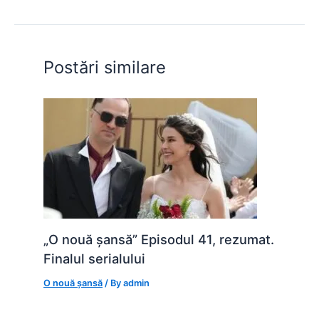
b
A
e
st
t
o
p
n
o
p
g
Postări similare
k
er
„O nouă șansă” Episodul 41, rezumat.
Finalul serialului
O nouă șansă
/ By
admin