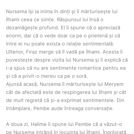
Nursema își ia inima în dinți și îi mărturisește lui
İlhami ceea ce simte. Răspunsul lui însă o
dezamăgește profund. El îi spune că o apreciază
enorm, dar că o vede doar ca pe o prietenă și că
între ei nu poate exista o relație sentimentală.
Ulterior, Firaz merge să îl vadă pe İlhami. Acesta îi
povestește despre vizita lui Nursema și îi explică că
i-a spus că nu are sentimente romantice pentru ea
și că a privit-o mereu ca pe o soră.
Ajunsă acasă, Nursema îi mărturisește lui Meryem
cât de afectată este de respingerea lui İlhami și cât
de mult regretă că și-a exprimat sentimentele. Din
întâmplare, Pembe aude întreaga conversație.
A doua zi, Halime îi spune lui Pembe că a văzut-o
pe Nursema intrând în locuința lui İlhami. Îngrijorată