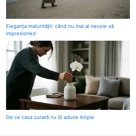
Eleganța maturității: când nu mai ai nevoie să
impresionezi
De ce casa curată nu îți aduce liniște