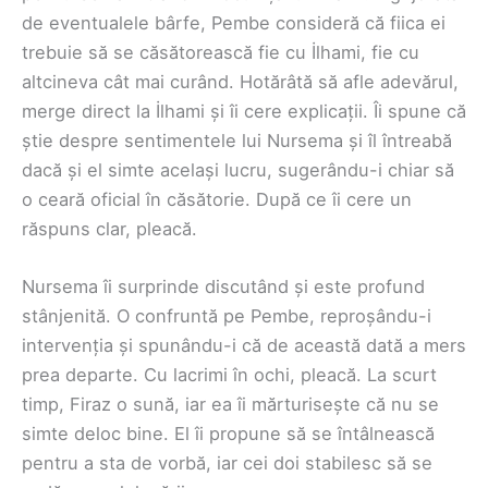
de eventualele bârfe, Pembe consideră că fiica ei
trebuie să se căsătorească fie cu İlhami, fie cu
altcineva cât mai curând. Hotărâtă să afle adevărul,
merge direct la İlhami și îi cere explicații. Îi spune că
știe despre sentimentele lui Nursema și îl întreabă
dacă și el simte același lucru, sugerându-i chiar să
o ceară oficial în căsătorie. După ce îi cere un
răspuns clar, pleacă.
Nursema îi surprinde discutând și este profund
stânjenită. O confruntă pe Pembe, reproșându-i
intervenția și spunându-i că de această dată a mers
prea departe. Cu lacrimi în ochi, pleacă. La scurt
timp, Firaz o sună, iar ea îi mărturisește că nu se
simte deloc bine. El îi propune să se întâlnească
pentru a sta de vorbă, iar cei doi stabilesc să se