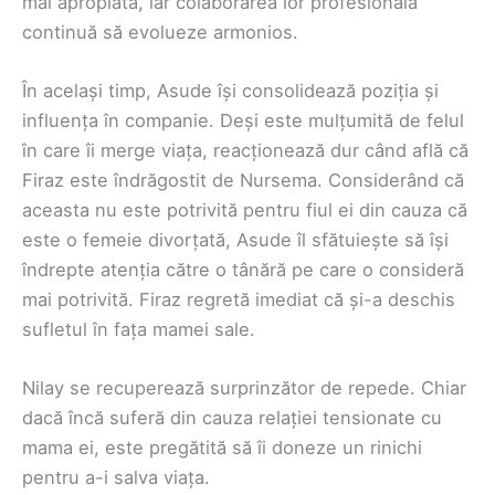
mai apropiată, iar colaborarea lor profesională
continuă să evolueze armonios.
În același timp, Asude își consolidează poziția și
influența în companie. Deși este mulțumită de felul
în care îi merge viața, reacționează dur când află că
Firaz este îndrăgostit de Nursema. Considerând că
aceasta nu este potrivită pentru fiul ei din cauza că
este o femeie divorțată, Asude îl sfătuiește să își
îndrepte atenția către o tânără pe care o consideră
mai potrivită. Firaz regretă imediat că și-a deschis
sufletul în fața mamei sale.
Nilay se recuperează surprinzător de repede. Chiar
dacă încă suferă din cauza relației tensionate cu
mama ei, este pregătită să îi doneze un rinichi
pentru a-i salva viața.