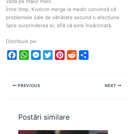
vadă pe malul mării.
Între timp, Kıvılcım merge la medic convinsă că
problemele sale de sănătate ascund o afecțiune.
Spre surprinderea ei, află că este însărcinată.
Distribuie pe:
F
W
M
T
Pi
R
S
a
h
e
w
nt
e
h
c
at
s
itt
er
d
ar
e
s
s
er
e
di
e
PREVIOUS
NEXT
b
A
e
st
t
o
p
n
o
p
g
Postări similare
k
er