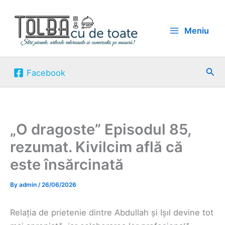
Skip
to
Meniu
content
Sea
Facebook
„O dragoste” Episodul 85,
rezumat. Kivilcim află că
este însărcinată
By
admin
/
26/06/2026
Relația de prietenie dintre Abdullah și Ișıl devine tot