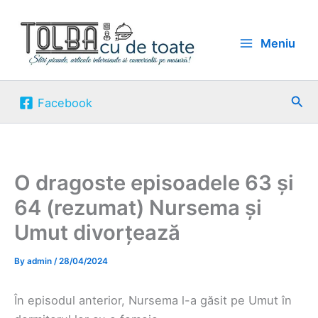
Skip
to
Meniu
content
Sea
Facebook
O dragoste episoadele 63 și
64 (rezumat) Nursema și
Umut divorțează
By
admin
/
28/04/2024
În episodul anterior, Nursema l-a găsit pe Umut în