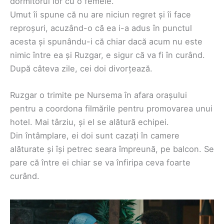
dormitorul lor cu o femeie.
Umut îi spune că nu are niciun regret și îi face
reproșuri, acuzând-o că ea i-a adus în punctul
acesta și spunându-i că chiar dacă acum nu este
nimic între ea și Ruzgar, e sigur că va fi în curând.
După câteva zile, cei doi divorțează.
Ruzgar o trimite pe Nursema în afara orașului
pentru a coordona filmările pentru promovarea unui
hotel. Mai târziu, și el se alătură echipei.
Din întâmplare, ei doi sunt cazați în camere
alăturate și își petrec seara împreună, pe balcon. Se
pare că între ei chiar se va înfiripa ceva foarte
curând.