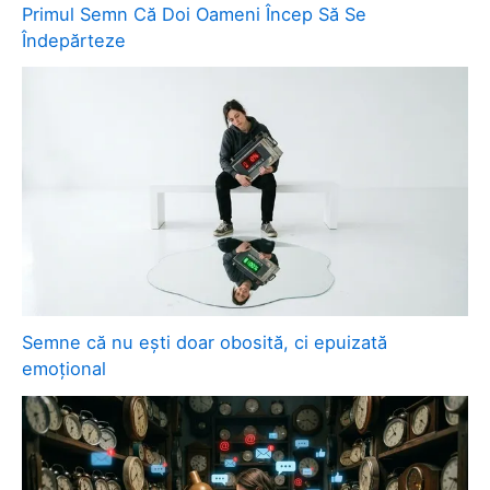
Primul Semn Că Doi Oameni Încep Să Se
Îndepărteze
Semne că nu ești doar obosită, ci epuizată
emoțional