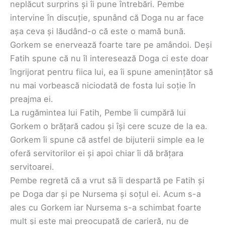
neplăcut surprins și îi pune întrebări. Pembe
intervine în discuție, spunând că Doga nu ar face
așa ceva și lăudând-o că este o mamă bună.
Gorkem se enervează foarte tare pe amândoi. Deși
Fatih spune că nu îl interesează Doga ci este doar
îngrijorat pentru fiica lui, ea îi spune amenințător să
nu mai vorbească niciodată de fosta lui soție în
preajma ei.
La rugămintea lui Fatih, Pembe îi cumpără lui
Gorkem o brățară cadou și își cere scuze de la ea.
Gorkem îi spune că astfel de bijuterii simple ea le
oferă servitorilor ei și apoi chiar îi dă brățara
servitoarei.
Pembe regretă că a vrut să îi despartă pe Fatih și
pe Doga dar și pe Nursema și soțul ei. Acum s-a
ales cu Gorkem iar Nursema s-a schimbat foarte
mult și este mai preocupată de carieră, nu de