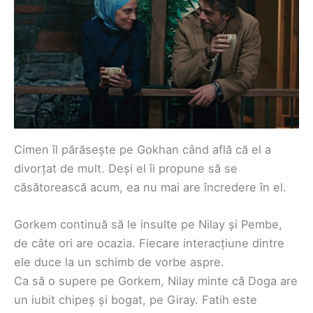
Cimen îl părăsește pe Gokhan când află că el a
divorțat de mult. Deși el îi propune să se
căsătorească acum, ea nu mai are încredere în el.
Gorkem continuă să le insulte pe Nilay și Pembe,
de câte ori are ocazia. Fiecare interacțiune dintre
ele duce la un schimb de vorbe aspre.
Ca să o supere pe Gorkem, Nilay minte că Doga are
un iubit chipeș și bogat, pe Giray. Fatih este