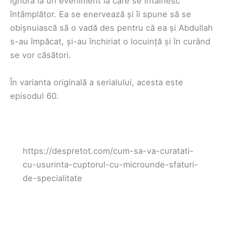
ignoră la un eveniment la care se întâlnesc
întâmplător. Ea se enervează și îi spune să se
obișnuiască să o vadă des pentru că ea și Abdullah
s-au împăcat, și-au închiriat o locuință și în curând
se vor căsători.
În varianta originală a serialului, acesta este
episodul 60.
https://despretot.com/cum-sa-va-curatati-
cu-usurinta-cuptorul-cu-microunde-sfaturi-
de-specialitate