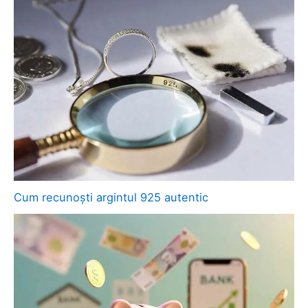
Cum recunoști argintul 925 autentic