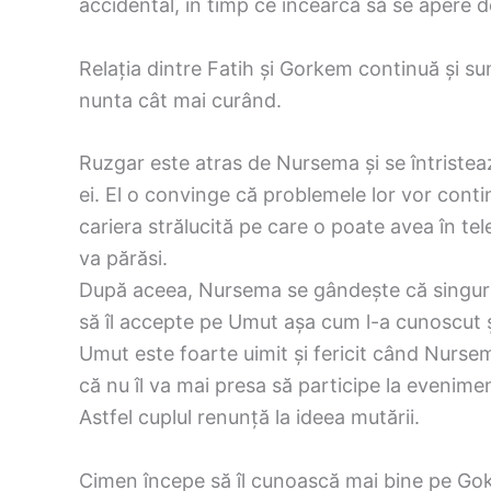
accidental, în timp ce încearcă să se apere de 
Relația dintre Fatih și Gorkem continuă și sun
nunta cât mai curând.
Ruzgar este atras de Nursema și se întristeaz
ei. El o convinge că problemele lor vor contin
cariera strălucită pe care o poate avea în tel
va părăsi.
După aceea, Nursema se gândește că singurul
să îl accepte pe Umut așa cum l-a cunoscut și
Umut este foarte uimit și fericit când Nurse
că nu îl va mai presa să participe la eveniment
Astfel cuplul renunță la ideea mutării.
Cimen începe să îl cunoască mai bine pe Gok