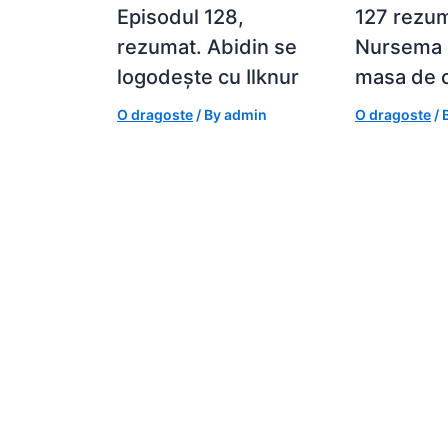
Episodul 128,
127 rezum
rezumat. Abidin se
Nursema ș
logodește cu Ilknur
masa de 
O dragoste
/ By
admin
O dragoste
/ 