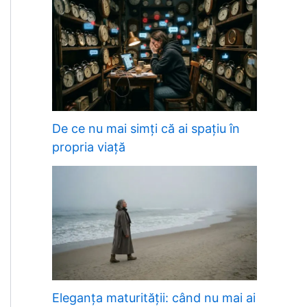
De ce nu mai simți că ai spațiu în
propria viață
Eleganța maturității: când nu mai ai