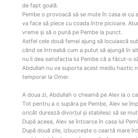
de fapt goală.
Pembe o provoacă să se mute în casa ei cu ade
va face să plece cu coada între picioare. At
vreme și să o pună pe Pembe la punct.
Astfel cele două femei ajung să locuiască s
când se întreabă cum a putut să ajungă în sit
nu îi dea satisfacția lui Pembe că a făcut-o s
Abdullah nu va suporta acest mediu haotic nic
temporar la Omer.
A doua zi, Abdullah o cheamă pe Alev la o caf
Tot pentru a o supăra pe Pembe, Alev se împa
oricât durează divorțul și stabilesc să se mu
După aceea, Alev se întoarce în casa lui Pem
După două zile, izbucnește o ceartă mare înt