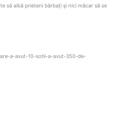
ite să aibă prieteni bărbați și nici măcar să se
care-a-avut-10-sotii-a-avut-350-de-