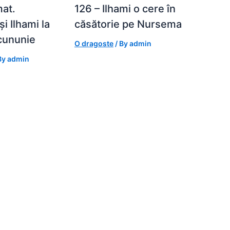
at.
126 – Ilhami o cere în
i Ilhami la
căsătorie pe Nursema
cununie
O dragoste
/ By
admin
By
admin