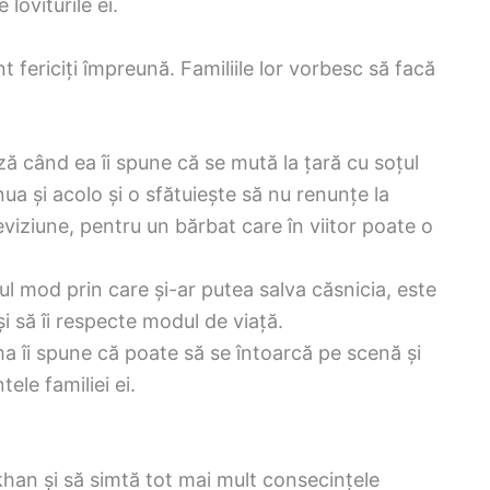
loviturile ei.
t fericiți împreună. Familiile lor vorbesc să facă
ă când ea îi spune că se mută la țară cu soțul
ua și acolo și o sfătuiește să nu renunțe la
eviziune, pentru un bărbat care în viitor poate o
 mod prin care și-ar putea salva căsnicia, este
 să îi respecte modul de viață.
ma îi spune că poate să se întoarcă pe scenă și
ele familiei ei.
han și să simtă tot mai mult consecințele