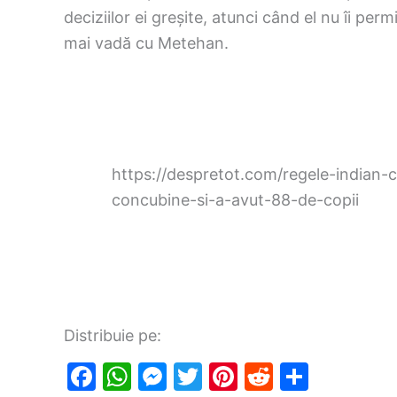
deciziilor ei greșite, atunci când el nu îi perm
mai vadă cu Metehan.
https://despretot.com/regele-indian-
concubine-si-a-avut-88-de-copii
Distribuie pe:
F
W
M
T
Pi
R
S