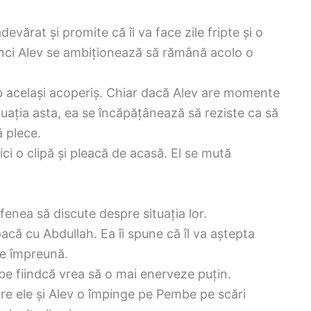
vărat și promite că îi va face zile fripte și o
unci Alev se ambiționează să rămână acolo o
ub același acoperiș. Chiar dacă Alev are momente
uația asta, ea se încăpățânează să reziste ca să
ă plece.
i o clipă și pleacă de acasă. El se mută
enea să discute despre situația lor.
că cu Abdullah. Ea îi spune că îl va aștepta
te împreună.
be fiindcă vrea să o mai enerveze puțin.
re ele și Alev o împinge pe Pembe pe scări