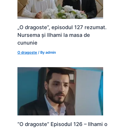
„O dragoste”, episodul 127 rezumat.
Nursema și Ilhami la masa de
cununie
O dragoste
/ By
admin
“O dragoste” Episodul 126 – Ilhami o