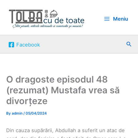
Skip
to
Meniu
content
Sea
Facebook
O dragoste episodul 48
(rezumat) Mustafa vrea să
divorțeze
By
admin
/
05/04/2024
Din cauza supărării, Abdullah a suferit un atac de