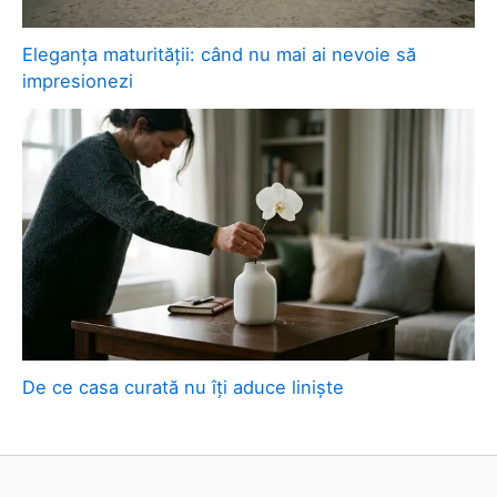
Eleganța maturității: când nu mai ai nevoie să
impresionezi
De ce casa curată nu îți aduce liniște