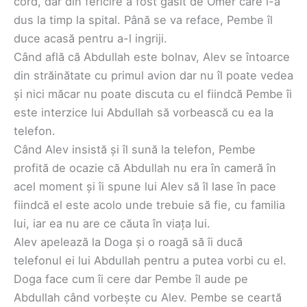
cord, dar din fericire a fost găsit de Omer care l-a
dus la timp la spital. Până se va reface, Pembe îl
duce acasă pentru a-l ingriji.
Când află că Abdullah este bolnav, Alev se întoarce
din străinătate cu primul avion dar nu îl poate vedea
și nici măcar nu poate discuta cu el fiindcă Pembe îi
este interzice lui Abdullah să vorbească cu ea la
telefon.
Când Alev insistă și îl sună la telefon, Pembe
profită de ocazie că Abdullah nu era în cameră în
acel moment și îi spune lui Alev să îl lase în pace
fiindcă el este acolo unde trebuie să fie, cu familia
lui, iar ea nu are ce căuta în viața lui.
Alev apelează la Doga și o roagă să îi ducă
telefonul ei lui Abdullah pentru a putea vorbi cu el.
Doga face cum îi cere dar Pembe îl aude pe
Abdullah când vorbește cu Alev. Pembe se ceartă