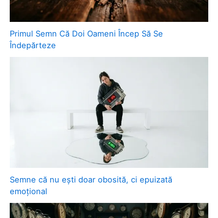
Primul Semn Că Doi Oameni Încep Să Se
Îndepărteze
Semne că nu ești doar obosită, ci epuizată
emoțional