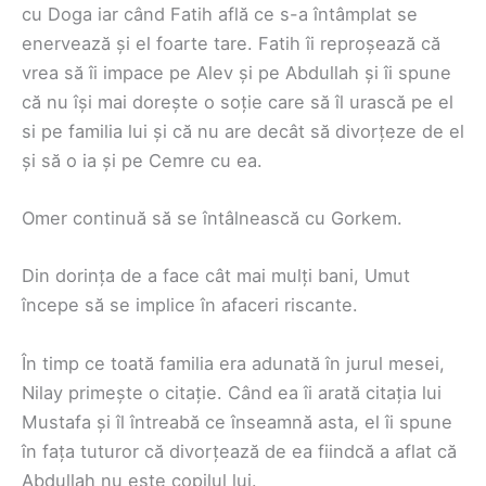
cu Doga iar când Fatih află ce s-a întâmplat se
enervează și el foarte tare. Fatih îi reproșează că
vrea să îi impace pe Alev și pe Abdullah și îi spune
că nu își mai dorește o soție care să îl urască pe el
si pe familia lui și că nu are decât să divorțeze de el
și să o ia și pe Cemre cu ea.
Omer continuă să se întâlnească cu Gorkem.
Din dorința de a face cât mai mulți bani, Umut
începe să se implice în afaceri riscante.
În timp ce toată familia era adunată în jurul mesei,
Nilay primește o citație. Când ea îi arată citația lui
Mustafa și îl întreabă ce înseamnă asta, el îi spune
în fața tuturor că divorțează de ea fiindcă a aflat că
Abdullah nu este copilul lui.