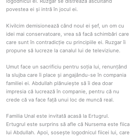
logodnicul ei. Ruzgar se distrează ascultând
povestea ei și intră în jocul ei.
Kivilcim demisionează când noul ei șef, un om cu
idei mai conservatoare, vrea să facă schimbări care
care sunt în contradicție cu principiile ei. Ruzgar îi
propune să lucreze la canalul lui de televiziune.
Umut face un sacrificiu pentru soția lui, renunțând
la slujba care îi place și angajându-se în compania
familiei ei. Abdullah plănuiește să îi dea doar
impresia că lucrează în companie, pentru că nu
crede că va face față unui loc de muncă real.
Familia Unal este invitată acasă la Ertugrul.
Ertugrul este surprins să afle că Nursema este fiica
lui Abdullah. Apoi, sosește logodnicul fiicei lui, care