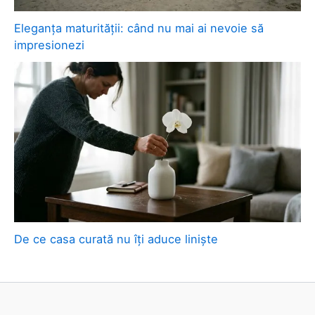
Eleganța maturității: când nu mai ai nevoie să
impresionezi
De ce casa curată nu îți aduce liniște