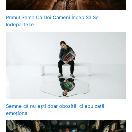
Primul Semn Că Doi Oameni Încep Să Se
Îndepărteze
Semne că nu ești doar obosită, ci epuizată
emoțional