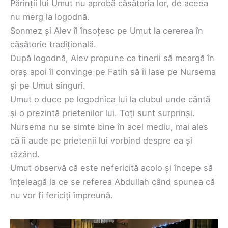
Părinții lui Umut nu aprobă căsătoria lor, de aceea
nu merg la logodnă.
Sonmez și Alev îl însoțesc pe Umut la cererea în
căsătorie tradițională.
După logodnă, Alev propune ca tinerii să meargă în
oraș apoi îl convinge pe Fatih să îi lase pe Nursema
și pe Umut singuri.
Umut o duce pe logodnica lui la clubul unde cântă
și o prezintă prietenilor lui. Toți sunt surprinși.
Nursema nu se simte bine în acel mediu, mai ales
că îi aude pe prietenii lui vorbind despre ea și
râzând.
Umut observă că este nefericită acolo și începe să
înțeleagă la ce se referea Abdullah când spunea că
nu vor fi fericiți împreună.