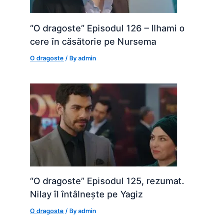
“O dragoste” Episodul 126 – Ilhami o
cere în căsătorie pe Nursema
O dragoste
/ By
admin
“O dragoste” Episodul 125, rezumat.
Nilay îl întâlnește pe Yagiz
O dragoste
/ By
admin