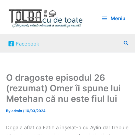
Skip
to
Meniu
content
Sea
Facebook
O dragoste episodul 26
(rezumat) Omer îi spune lui
Metehan că nu este fiul lui
By
admin
/
10/03/2024
Doga a aflat că Fatih a înșelat-o cu Aylin dar trebuie