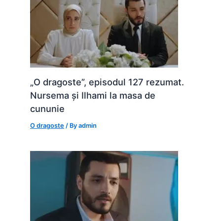
„O dragoste”, episodul 127 rezumat.
Nursema și Ilhami la masa de
cununie
O dragoste
/ By
admin