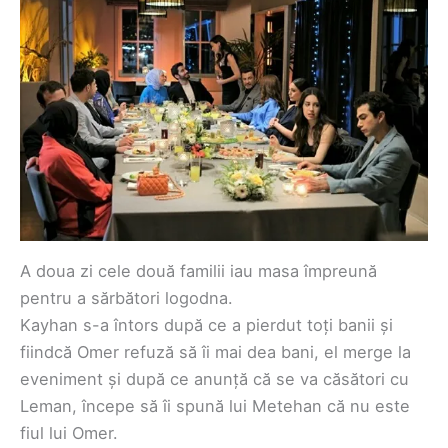
A doua zi cele două familii iau masa împreună
pentru a sărbători logodna.
Kayhan s-a întors după ce a pierdut toți banii și
fiindcă Omer refuză să îi mai dea bani, el merge la
eveniment și după ce anunță că se va căsători cu
Leman, începe să îi spună lui Metehan că nu este
fiul lui Omer.