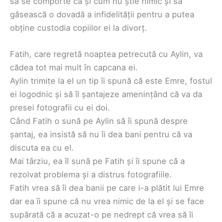
să se comporte ca și cum nu știe nimic și să
găsească o dovadă a infidelității pentru a putea
obține custodia copiilor ei la divorț.
Fatih, care regretă noaptea petrecută cu Aylin, va
cădea tot mai mult în capcana ei.
Aylin trimite la el un tip îi spună că este Emre, fostul
ei logodnic și să îl șantajeze amenințând că va da
presei fotografii cu ei doi.
Când Fatih o sună pe Aylin să îi spună despre
șantaj, ea insistă să nu îi dea bani pentru că va
discuta ea cu el.
Mai târziu, ea îl sună pe Fatih și îi spune că a
rezolvat problema și a distrus fotografiile.
Fatih vrea să îi dea banii pe care i-a plătit lui Emre
dar ea îi spune că nu vrea nimic de la el și se face
supărată că a acuzat-o pe nedrept că vrea să îi