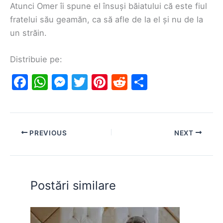
Atunci Omer îi spune el însuși băiatului că este fiul
fratelui său geamăn, ca să afle de la el și nu de la
un străin.
Distribuie pe:
F
W
M
T
Pi
R
S
a
h
e
w
nt
e
h
c
at
s
itt
er
d
ar
e
s
s
er
e
di
e
PREVIOUS
NEXT
b
A
e
st
t
o
p
n
o
p
g
Postări similare
k
er