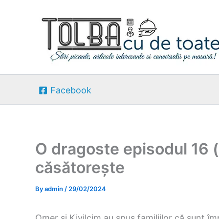
Skip
to
content
Facebook
O dragoste episodul 16
căsătorește
By
admin
/
29/02/2024
Omer și Kivilcim au spus familiilor că sunt î