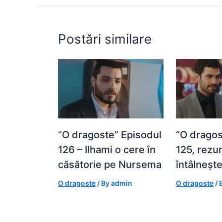
o
p
g
k
er
Postări similare
“O dragoste” Episodul
“O dragos
126 – Ilhami o cere în
125, rezum
căsătorie pe Nursema
întâlneșt
O dragoste
/ By
admin
O dragoste
/ 