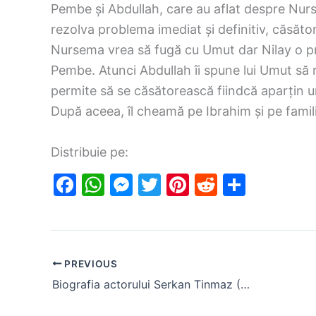
Pembe și Abdullah, care au aflat despre Nurs
rezolva problema imediat și definitiv, căsători
Nursema vrea să fugă cu Umut dar Nilay o prin
Pembe. Atunci Abdullah îi spune lui Umut să 
permite să se căsătorească fiindcă aparțin uno
După aceea, îl cheamă pe Ibrahim și pe familia
Distribuie pe:
F
W
M
T
Pi
R
S
a
h
e
w
nt
e
h
c
at
s
itt
er
d
ar
e
s
s
er
e
di
e
PREVIOUS
b
A
e
st
t
Biografia actorului Serkan Tinmaz (Umut din serialul “O dragoste”)
o
p
n