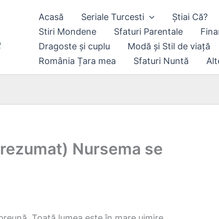
Acasă
Seriale Turcesti
Știai Că?
Stiri Mondene
Sfaturi Parentale
Fina
Dragoste și cuplu
Modă și Stil de viață
România Țara mea
Sfaturi Nuntă
Alt
 (rezumat) Nursema se
mpreună. Toată lumea este în mare uimire.