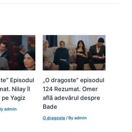
te” Episodul
„O dragoste” episodul
at. Nilay îl
124 Rezumat. Omer
e pe Yagiz
află adevărul despre
Bade
By
admin
O dragoste
/ By
admin