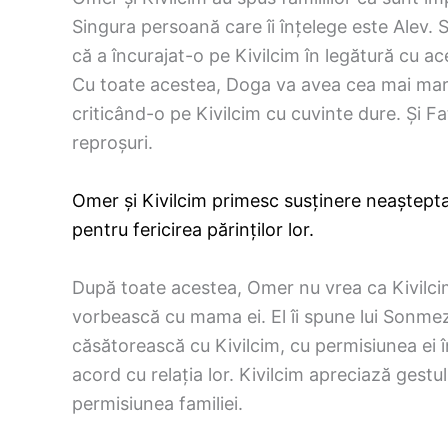
Singura persoană care îi înțelege este Alev.
că a încurajat-o pe Kivilcim în legătură cu ace
Cu toate acestea, Doga va avea cea mai mare r
criticând-o pe Kivilcim cu cuvinte dure. Și Fat
reproșuri.
Omer și Kivilcim primesc susținere neaștep
pentru fericirea părinților lor.
După toate acestea, Omer nu vrea ca Kivilcim s
vorbească cu mama ei. El îi spune lui Sonmez 
căsătorească cu Kivilcim, cu permisiunea ei
acord cu relația lor. Kivilcim apreciază gest
permisiunea familiei.