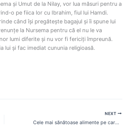
ema și Umut de la Nilay, vor lua măsuri pentru a
nd-o pe fiica lor cu Ibrahim, fiul lui Hamdi.
de când își pregătește bagajul și îi spune lui
renunțe la Nursema pentru că el nu le va
r lumi diferite și nu vor fi fericiți împreună.
 lui și fac imediat cununia religioasă.
NEXT
Cele mai sănătoase alimente pe care poți să le mănânci în fiecare fază a ciclului tău lunar