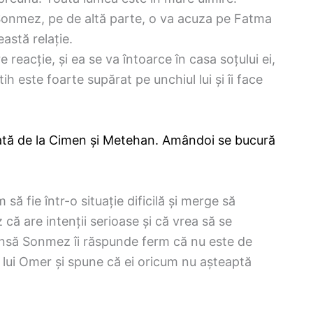
 Sonmez, pe de altă parte, o va acuza pe Fatma
astă relație.
eacție, și ea se va întoarce în casa soțului ei,
ih este foarte supărat pe unchiul lui și îi face
tată de la Cimen și Metehan. Amândoi se bucură
ă fie într-o situație dificilă și merge să
că are intenții serioase și că vrea să se
 însă Sonmez îi răspunde ferm că nu este de
ul lui Omer și spune că ei oricum nu așteaptă