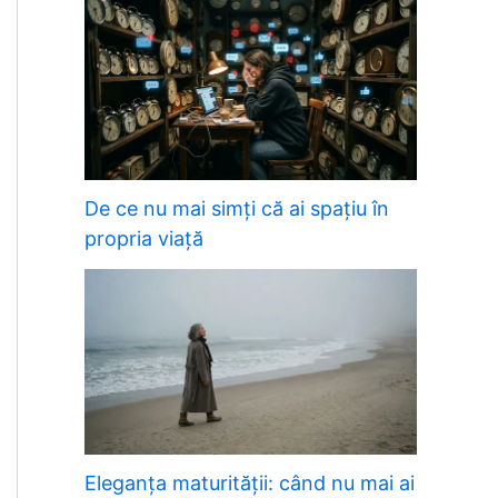
De ce nu mai simți că ai spațiu în
propria viață
Eleganța maturității: când nu mai ai