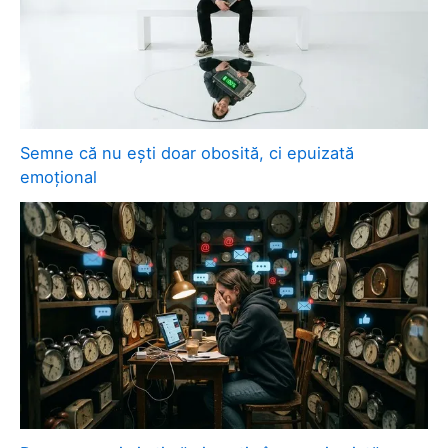
Semne că nu ești doar obosită, ci epuizată
emoțional