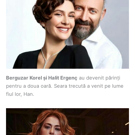
Berguzar Korel și Halit Ergenç
au devenit părinți
pentru a doua oară. Seara trecută a venit pe lume
fiul lor, Han.