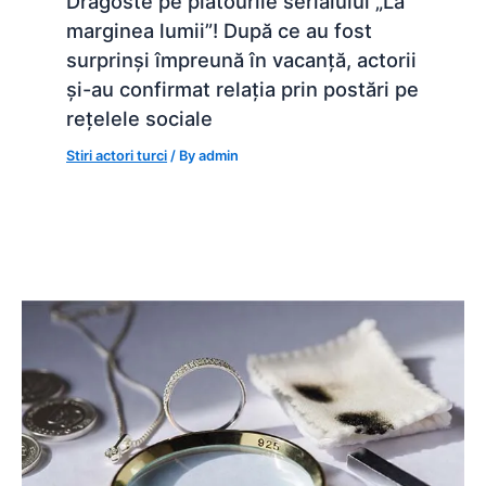
Dragoste pe platourile serialului „La
marginea lumii”! După ce au fost
surprinși împreună în vacanță, actorii
și-au confirmat relația prin postări pe
rețelele sociale
Stiri actori turci
/ By
admin