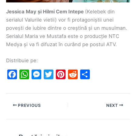
Jessica May și Hilmi Cem Intepe
(Kelebek din
serialul Valurile vietii) vor fi protagoniștii unei
povești de iubire dintre o creștină și un musulman.
Serialul Maria ve Mustafa este o producție NTC
Medya și va fi difuzat în curând pe postul ATV.
Distribuie pe:
F
W
M
T
Pi
R
S
a
h
e
w
nt
e
h
c
at
s
itt
er
d
ar
e
s
s
er
e
di
e
PREVIOUS
NEXT
b
A
e
st
t
o
p
n
o
p
g