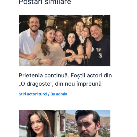
Postări similare
k
er
Prietenia continuă. Foștii actori din
„O dragoste”, din nou împreună
Stiri actori turci
/ By
admin