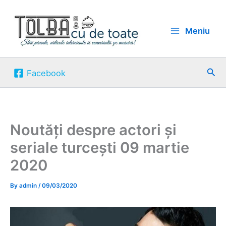
Skip
to
Meniu
content
Sea
Facebook
Noutăți despre actori și
seriale turcești 09 martie
2020
By
admin
/
09/03/2020