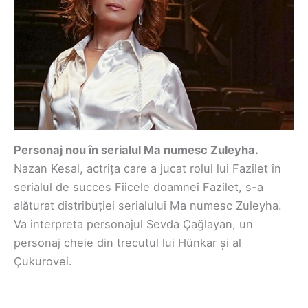
Personaj nou în serialul Ma numesc Zuleyha.
Nazan Kesal, actrița care a jucat rolul lui Fazilet în
serialul de succes Fiicele doamnei Fazilet, s-a
alăturat distribuției serialului Ma numesc Zuleyha.
Va interpreta personajul Sevda Çağlayan, un
personaj cheie din trecutul lui Hünkar și al
Çukurovei.