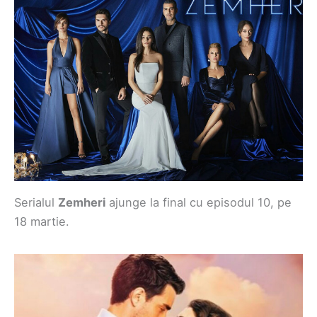
Serialul
Zemheri
ajunge la final cu episodul 10, pe
18 martie.