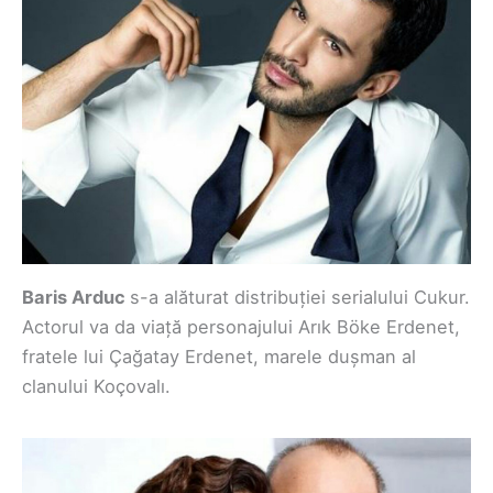
Baris Arduc
s-a alăturat distribuției serialului Cukur.
Actorul va da viață personajului Arık Böke Erdenet,
fratele lui Çağatay Erdenet, marele dușman al
clanului Koçovalı.