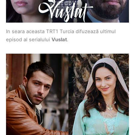
In seara aceasta TRT1 Turcia difuzează ultimul
episod al serialului
Vuslat
.