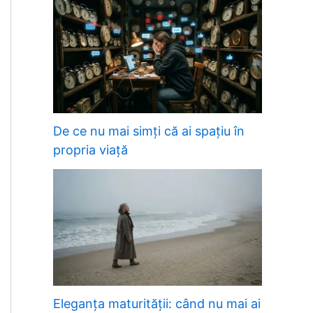
De ce nu mai simți că ai spațiu în
propria viață
Eleganța maturității: când nu mai ai