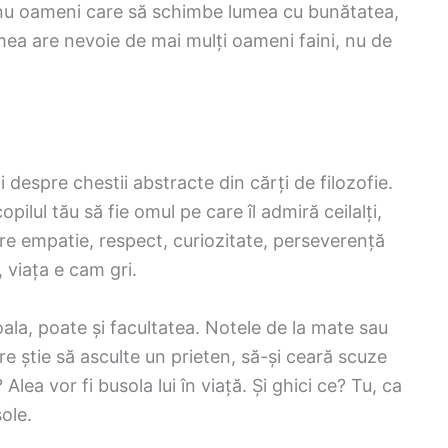
nu oameni care să schimbe lumea cu bunătatea,
umea are nevoie de mai mulți oameni faini, nu de
 despre chestii abstracte din cărți de filozofie.
pilul tău să fie omul pe care îl admiră ceilalți,
pre empatie, respect, curiozitate, perseverență
, viața e cam gri.
oala, poate și facultatea. Notele de la mate sau
re știe să asculte un prieten, să-și ceară scuze
lea vor fi busola lui în viață. Și ghici ce? Tu, ca
ole.