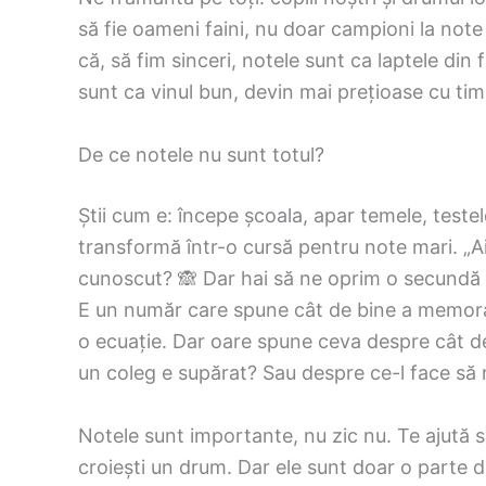
să fie oameni faini, nu doar campioni la note
că, să fim sinceri, notele sunt ca laptele din 
sunt ca vinul bun, devin mai prețioase cu tim
De ce notele nu sunt totul?
Știi cum e: începe școala, apar temele, testel
transformă într-o cursă pentru note mari. „Ai
cunoscut? 🙈 Dar hai să ne oprim o secundă 
E un număr care spune cât de bine a memorat 
o ecuație. Dar oare spune ceva despre cât 
un coleg e supărat? Sau despre ce-l face să 
Notele sunt importante, nu zic nu. Te ajută să 
croiești un drum. Dar ele sunt doar o parte 