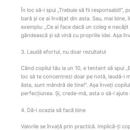
În loc să-i spui „Trebuie să fii responsabil!”,
bară și ce ai învățat din asta. Sau, mai bine, 
exemplu: „Ce ai face dacă un coleg e necăjit 
gândească și să vină cu propriile idei. Așa în
3. Laudă efortul, nu doar rezultatul
Când copilul tău ia un 10, e tentant să spui „
loc să te concentrezi doar pe notă, laudă-i m
ăsta, sunt mândră de tine!”. Așa înveți copi
perfecțiunea. Și, crede-mă, asta o să-l ajute 
4. Dă-i ocazia să facă bine
Valorile se învață prin practică. Implică-ți cop