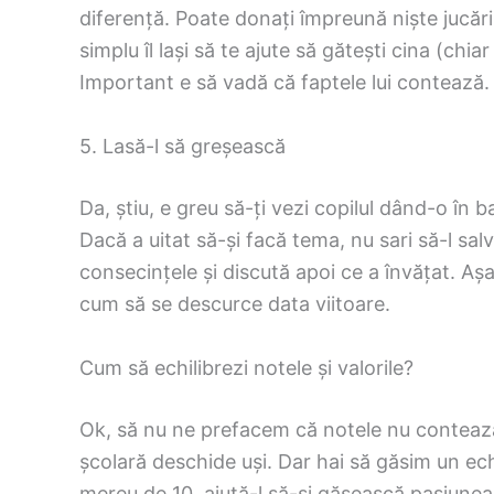
diferență. Poate donați împreună niște jucării
simplu îl lași să te ajute să gătești cina (ch
Important e să vadă că faptele lui contează.
5. Lasă-l să greșească
Da, știu, e greu să-ți vezi copilul dând-o în b
Dacă a uitat să-și facă tema, nu sari să-l salv
consecințele și discută apoi ce a învățat. Aș
cum să se descurce data viitoare.
Cum să echilibrezi notele și valorile?
Ok, să nu ne prefacem că notele nu contează
școlară deschide uși. Dar hai să găsim un echi
mereu de 10, ajută-l să-și găsească pasiunea