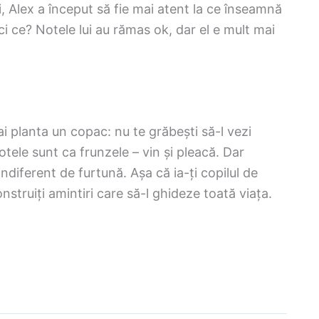
, Alex a început să fie mai atent la ce înseamnă
ci ce? Notele lui au rămas ok, dar el e mult mai
ai planta un copac: nu te grăbești să-l vezi
Notele sunt ca frunzele – vin și pleacă. Dar
 indiferent de furtună. Așa că ia-ți copilul de
struiți amintiri care să-l ghideze toată viața.