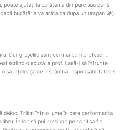
, poate ajutați la curățenia din parc sau pur și
iar dacă bucătăria va arăta ca după un uragan 😅).
ară. Dar greșelile sunt cei mai buni profesori.
ezi scriind o scuză la prof. Lasă-l să înfrunte
a o să înțeleagă ce înseamnă responsabilitatea și
 deloc. Trăim într-o lume în care performanța
libru. În loc să pui presiune pe copil să fie
. Poate nu e un geniu la mate, dar adoră să