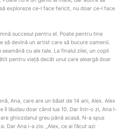
ă exploreze ce-l face fericit, nu doar ce-l face
amnă succesul pentru el. Poate pentru tine
 e să devină un artist care să bucure oamenii.
u seamănă cu ale tale. La finalul zilei, un copil
gătit pentru viață decât unul care aleargă doar
nă, Ana, care are un băiat de 14 ani, Alex. Alex
 îl lăudau doar când lua 10. Dar într-o zi, Ana l-
 care ghiozdanul greu până acasă. N-a spus
. Dar Ana i-a zis: „Alex, ce ai făcut azi