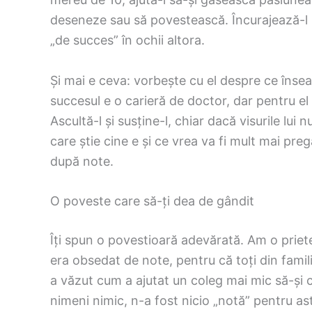
deseneze sau să povestească. Încurajează-l s
„de succes” în ochii altora.
Și mai e ceva: vorbește cu el despre ce înse
succesul e o carieră de doctor, dar pentru el
Ascultă-l și susține-l, chiar dacă visurile lui n
care știe cine e și ce vrea va fi mult mai pre
după note.
O poveste care să-ți dea de gândit
Îți spun o povestioară adevărată. Am o priete
era obsedat de note, pentru că toți din familie
a văzut cum a ajutat un coleg mai mic să-și
nimeni nimic, n-a fost nicio „notă” pentru asta