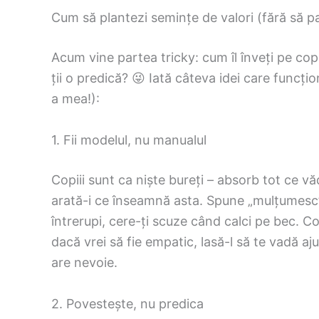
Cum să plantezi semințe de valori (fără să par
Acum vine partea tricky: cum îl înveți pe copi
ții o predică? 😜 Iată câteva idei care funcțio
a mea!):
1. Fii modelul, nu manualul
Copiii sunt ca niște bureți – absorb tot ce văd
arată-i ce înseamnă asta. Spune „mulțumesc” c
întrerupi, cere-ți scuze când calci pe bec. Co
dacă vrei să fie empatic, lasă-l să te vadă a
are nevoie.
2. Povestește, nu predica