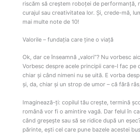
riscăm să creștem roboței de performanță, 
curajul sau creativitatea lor. Și, crede-mă, l
mai multe note de 10!
Valorile – fundația care ține o viață
Ok, dar ce înseamnă „valori”? Nu vorbesc aici
Vorbesc despre acele principii care-l fac pe co
chiar și când nimeni nu se uită. E vorba des
și, da, chiar și un strop de umor – că fără râs
Imaginează-ți: copilul tău crește, termină șc
română vor fi o amintire vagă. Dar felul în ca
când greșește sau să se ridice după un eșec? A
părinte, ești cel care pune bazele acestei bus