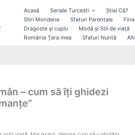
Acasă
Seriale Turcesti
Știai Că?
Stiri Mondene
Sfaturi Parentale
Fina
Dragoste și cuplu
Modă și Stil de viață
România Țara mea
Sfaturi Nuntă
Alt
ămân – cum să îți ghidezi
rmanțe”
lor prin viață. Mai exact, despre cum să-i ghidăm