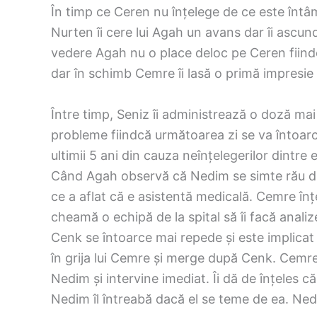
În timp ce Ceren nu înțelege de ce este întâm
Nurten îi cere lui Agah un avans dar îi ascun
vedere Agah nu o place deloc pe Ceren fiind
dar în schimb Cemre îi lasă o primă impresie
Între timp, Seniz îi administrează o doză mai
probleme fiindcă următoarea zi se va întoarce
ultimii 5 ani din cauza neînțelegerilor dintre e
Când Agah observă că Nedim se simte rău di
ce a aflat că e asistentă medicală. Cemre în
cheamă o echipă de la spital să îi facă analiz
Cenk se întoarce mai repede și este implicat 
în grija lui Cemre și merge după Cenk. Cemre
Nedim și intervine imediat. Îi dă de înțeles 
Nedim îl întreabă dacă el se teme de ea. Ned