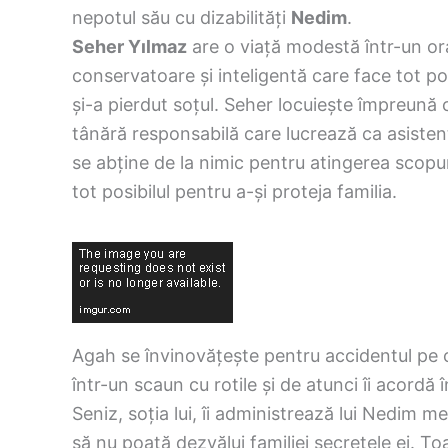
nepotul său cu dizabilități
Nedim
.
Seher Yılmaz
are o viață modestă într-un o
conservatoare și inteligentă care face tot po
și-a pierdut soțul. Seher locuiește împreună
tânără responsabilă care lucrează ca asiste
se abține de la nimic pentru atingerea scopur
tot posibilul pentru a-și proteja familia.
Agah se învinovățește pentru accidentul pe ca
într-un scaun cu rotile și de atunci îi acordă în
Seniz, soția lui, îi administrează lui Nedim 
să nu poată dezvălui familiei secretele ei. Toa