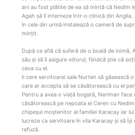
ani au fost plătite de ea să mintă că Nedim l
Agah să îl interneze într-o clinică din Anglia
în cele din urmă instalează o cameră de supra
mințit.
După ce află că suferă de o boală de inimă, 
său și să îi asigure viitorul, fiindcă știe că soț
ceva cu el.
Ii cere servitoarei sale Nurten să găsească o
care ar accepta să se căsătorească cu el pen
Pentru a avea o viață bogată, Neriman face 
căsătorească pe nepoata ei Ceren cu Nedim. 
chipeșul moștenitor al familiei Karacay iar lu
lucreze ca servitoare în vila Karacay și să îș
refuză.