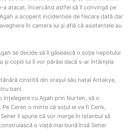
e-a atacat, încercând astfel să îl convingă pe
. Agah a acoperit incidentele de fiecare dată dar
veghere în camera lui și află că asistentele au
Agah se decide să îi găsească o soție nepotului
ia și copiii lui îl vor părăsi dacă s-ar întâmpla
 tânără cinstită din orașul său natal Antakya,
tru bani.
o înțelegere cu Agah prin Nurten, să o
Pe Ceren o minte că soțul ei va fi Cenk,
i Seher îi spune că vor merge în Istanbul să
i construiască o viață mai bună însă Seher