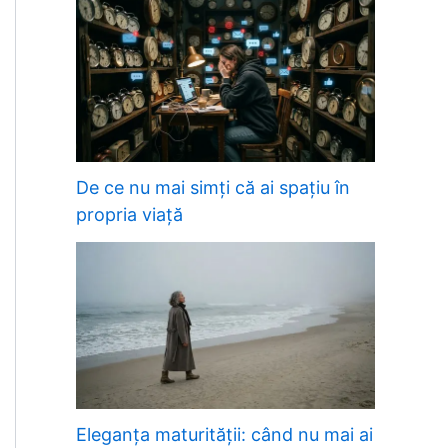
De ce nu mai simți că ai spațiu în
propria viață
Eleganța maturității: când nu mai ai