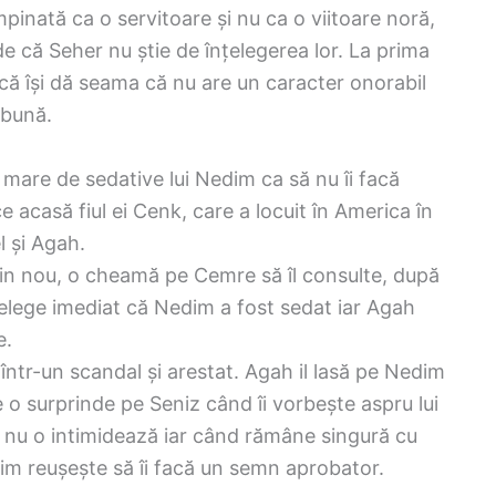
pinată ca o servitoare și nu ca o viitoare noră,
de că Seher nu știe de înțelegerea lor. La prima
că își dă seama că nu are un caracter onorabil
 bună.
 mare de sedative lui Nedim ca să nu îi facă
 acasă fiul ei Cenk, care a locuit în America în
l și Agah.
n nou, o cheamă pe Cemre să îl consulte, după
țelege imediat că Nedim a fost sedat iar Agah
e.
într-un scandal și arestat. Agah il lasă pe Nedim
 o surprinde pe Seniz când îi vorbește aspru lui
că nu o intimidează iar când rămâne singură cu
im reușește să îi facă un semn aprobator.