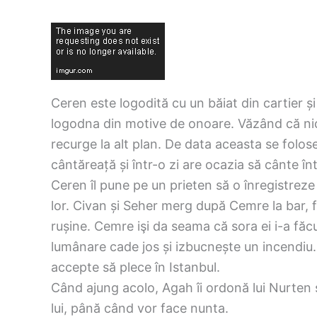
Ceren este logodită cu un băiat din cartier ș
logodna din motive de onoare. Văzând că nic
recurge la alt plan. De data aceasta se folo
cântăreață și într-o zi are ocazia să cânte în
Ceren îl pune pe un prieten să o înregistreze 
lor. Civan și Seher merg după Cemre la bar, f
rușine. Cemre işi da seama că sora ei i-a făcu
lumânare cade jos și izbucnește un incendiu.
accepte să plece în Istanbul.
Când ajung acolo, Agah îi ordonă lui Nurten să 
lui, până când vor face nunta.