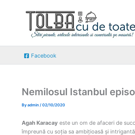
Skip
to
content
Facebook
Nemilosul Istanbul episo
By
admin
/
02/10/2020
Agah Karacay
este un om de afaceri de succe
împreună cu soția sa ambițioasă și intrigant