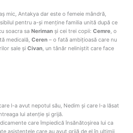
raș mic, Antakya dar este o femeie mândră,
sibilul pentru a-și menține familia unită după ce
 cu soacra sa
Neriman
și cei trei copii:
Cemre
, o
ntă medicală,
Ceren
– o fată ambițioasă care nu
ilor sale și
Civan
, un tânăr neliniștit care face
re l-a avut nepotul său, Nedim și care l-a lăsat
treaga lui atenție și grijă.
medicamente care împiedică însănătoșirea lui ca
te asistentele care au avut grijă de el în ultimii