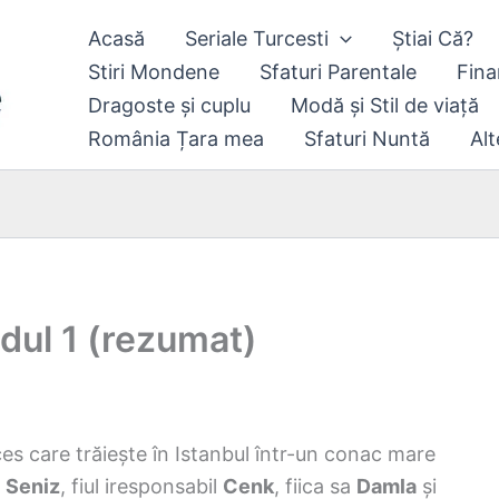
Acasă
Seriale Turcesti
Știai Că?
Stiri Mondene
Sfaturi Parentale
Fina
Dragoste și cuplu
Modă și Stil de viață
România Țara mea
Sfaturi Nuntă
Alt
dul 1 (rezumat)
s care trăiește în Istanbul într-un conac mare
ă
Seniz
, fiul iresponsabil
Cenk
, fiica sa
Damla
și