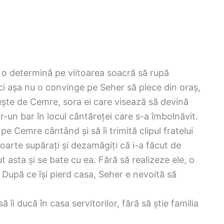
i o determină pe viitoarea soacră să rupă
i așa nu o convinge pe Seher să plece din oraș,
sește de Cemre, sora ei care visează să devină
tr-un bar în locul cântăreței care s-a îmbolnăvit.
pe Cemre cântând și să îi trimită clipul fratelui
oarte supărați și dezamăgiți că i-a făcut de
t asta și se bate cu ea. Fără să realizeze ele, o
 După ce își pierd casa, Seher e nevoită să
îi ducă în casa servitorilor, fără să știe familia