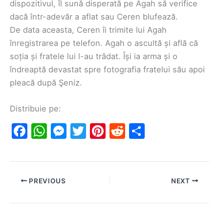
dispozitivul, îl sună disperată pe Agah să verifice
dacă într-adevăr a aflat sau Ceren blufează.
De data aceasta, Ceren îi trimite lui Agah
înregistrarea pe telefon. Agah o ascultă și află că
soția și fratele lui l-au trădat. Își ia arma și o
îndreaptă devastat spre fotografia fratelui său apoi
pleacă după Şeniz.
Distribuie pe:
F
W
M
T
Pi
R
S
a
h
e
w
nt
e
h
c
at
s
itt
er
d
ar
e
s
s
er
e
di
e
PREVIOUS
NEXT
b
A
e
st
t
o
p
n