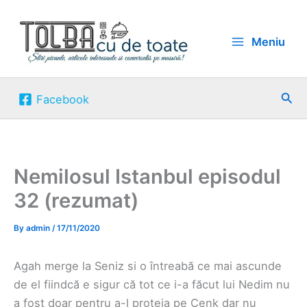
Skip
to
Meniu
content
Sea
Facebook
Nemilosul Istanbul episodul
32 (rezumat)
By
admin
/
17/11/2020
Agah merge la Seniz si o întreabă ce mai ascunde
de el fiindcă e sigur că tot ce i-a făcut lui Nedim nu
a fost doar pentru a-l proteja pe Cenk dar nu