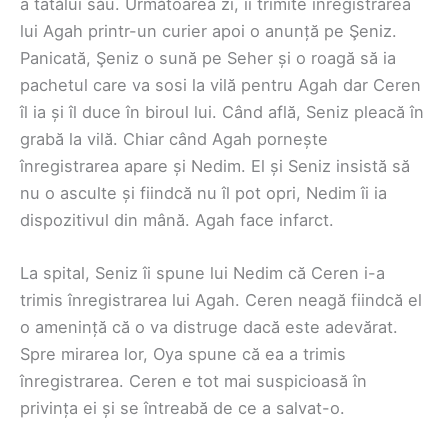
a tatălui său. Următoarea zi, îi trimite înregistrarea
lui Agah printr-un curier apoi o anunță pe Şeniz.
Panicată, Şeniz o sună pe Seher și o roagă să ia
pachetul care va sosi la vilă pentru Agah dar Ceren
îl ia și îl duce în biroul lui. Când află, Seniz pleacă în
grabă la vilă. Chiar când Agah pornește
înregistrarea apare și Nedim. El și Seniz insistă să
nu o asculte și fiindcă nu îl pot opri, Nedim îi ia
dispozitivul din mână. Agah face infarct.
La spital, Seniz îi spune lui Nedim că Ceren i-a
trimis înregistrarea lui Agah. Ceren neagă fiindcă el
o amenință că o va distruge dacă este adevărat.
Spre mirarea lor, Oya spune că ea a trimis
înregistrarea. Ceren e tot mai suspicioasă în
privința ei și se întreabă de ce a salvat-o.