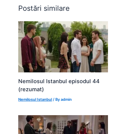
o
p
g
Postări similare
k
er
Nemilosul Istanbul episodul 44
(rezumat)
Nemilosul Istanbul
/ By
admin