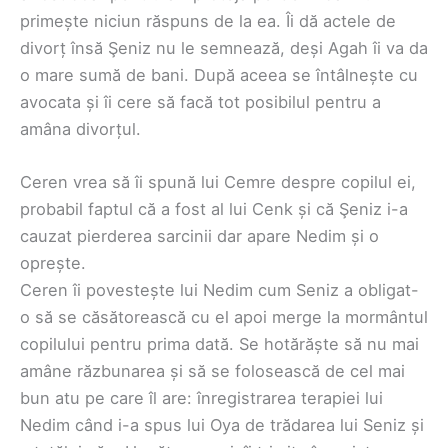
primește niciun răspuns de la ea. Îi dă actele de
divorț însă Şeniz nu le semnează, deși Agah îi va da
o mare sumă de bani. După aceea se întâlnește cu
avocata și îi cere să facă tot posibilul pentru a
amâna divorțul.
Ceren vrea să îi spună lui Cemre despre copilul ei,
probabil faptul că a fost al lui Cenk și că Şeniz i-a
cauzat pierderea sarcinii dar apare Nedim și o
oprește.
Ceren îi povestește lui Nedim cum Seniz a obligat-
o să se căsătorească cu el apoi merge la mormântul
copilului pentru prima dată. Se hotărăște să nu mai
amâne răzbunarea și să se folosească de cel mai
bun atu pe care îl are: înregistrarea terapiei lui
Nedim când i-a spus lui Oya de trădarea lui Seniz și