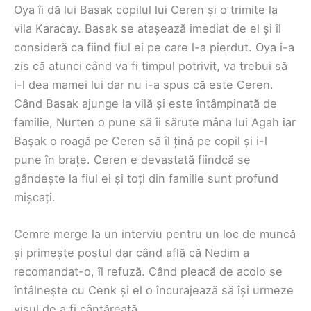
Oya îi dă lui Basak copilul lui Ceren și o trimite la
vila Karacay. Basak se atașează imediat de el și îl
consideră ca fiind fiul ei pe care l-a pierdut. Oya i-a
zis că atunci când va fi timpul potrivit, va trebui să
i-l dea mamei lui dar nu i-a spus că este Ceren.
Când Basak ajunge la vilă și este întâmpinată de
familie, Nurten o pune să îi sărute mâna lui Agah iar
Başak o roagă pe Ceren să îl țină pe copil și i-l
pune în brațe. Ceren e devastată fiindcă se
gândește la fiul ei și toți din familie sunt profund
mișcați.
Cemre merge la un interviu pentru un loc de muncă
și primește postul dar când află că Nedim a
recomandat-o, îl refuză. Când pleacă de acolo se
întâlnește cu Cenk și el o încurajează să își urmeze
visul de a fi cântăreață.