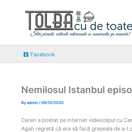
Skip
to
content
Facebook
Nemilosul Istanbul epis
By
admin
/
08/10/2020
Ceren a postat pe internet videoclipul cu Cemr
Agah regretă că era să facă greșeala de a-l 