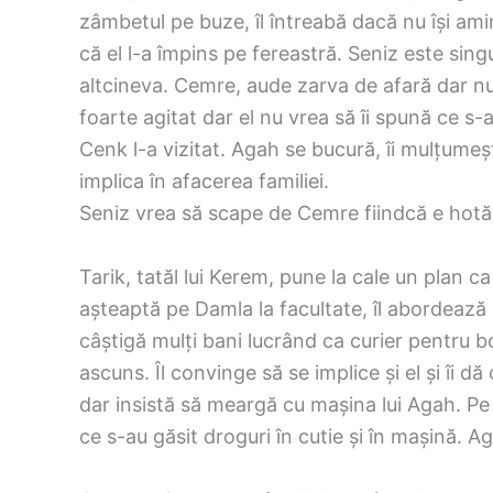
zâmbetul pe buze, îl întreabă dacă nu își ami
că el l-a împins pe fereastră. Seniz este singu
altcineva. Cemre, aude zarva de afară dar nu
foarte agitat dar el nu vrea să îi spună ce s-
Cenk l-a vizitat. Agah se bucură, îi mulțumeșt
implica în afacerea familiei.
Seniz vrea să scape de Cemre fiindcă e hotă
Tarik, tatăl lui Kerem, pune la cale un plan 
așteaptă pe Damla la facultate, îl abordează un
câștigă mulți bani lucrând ca curier pentru b
ascuns. Îl convinge să se implice și el și îi dă
dar insistă să meargă cu mașina lui Agah. Pe 
ce s-au găsit droguri în cutie și în mașină. 