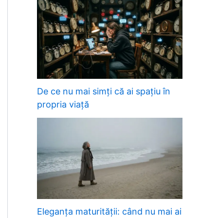
De ce nu mai simți că ai spațiu în
propria viață
Eleganța maturității: când nu mai ai