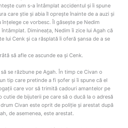
ntește cum s-a întâmplat accidentul și îi spune
ra care știe și abia îl oprește înainte de a auzi și
 înțelege ce vorbesc. Îl găsește pe Nedim
a întâmplat. Dimineața, Nedim îi zice lui Agah că
e lui Cenk și ca răsplată îi oferă șansa de a se
râtă să afle ce ascunde ea și Cenk.
ca să se răzbune pe Agah. În timp ce Civan o
 tip care pretinde a fi șofer și îi spune că el
ogații care vor să trimită cadouri amantelor pe
 o cutie de bijuterii pe care să o ducă la o adresă
drum Civan este oprit de poliție și arestat după
Agah, de asemenea, este arestat.