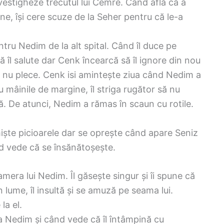
nvestigheze trecutul lui Cemre. Când află că a
tene, își cere scuze de la Seher pentru că le-a
tru Nedim de la alt spital. Când îl duce pe
să îl salute dar Cenk încearcă să îl ignore din nou
 să nu plece. Cenk isi amintește ziua când Nedim a
u mâinile de margine, îl striga rugător să nu
dă. De atunci, Nedim a rămas în scaun cu rotile.
miște picioarele dar se oprește când apare Seniz
d vede că se însănătoșește.
mera lui Nedim. Îl găsește singur și îi spune că
in lume, îl insultă și se amuză pe seama lui.
la el.
a Nedim și când vede că îl întâmpină cu