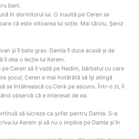
ru bani.
nă în dormitorul lui. O insultă pe Ceren iar
e că este viitoarea lui soție. Mai târziu, Şeniz
Civan și îl bate grav. Damla îl duce acasă și de
 îi dea o lecție lui Kerem.
ce pe Ceren să îl vadă pe Nedim, bărbatul cu care
e șocul, Ceren e mai hotărâtă să își atingă
ă se întâlnească cu Cenk pe ascuns. Într-o zi, îi
când observă că e interesat de ea.
ntinuă să lucreze ca șofer pentru Damla. S-a
iva lui Kerem și să nu o implice pe Damla și în