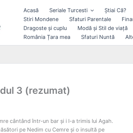
Acasă
Seriale Turcesti
Știai Că?
Stiri Mondene
Sfaturi Parentale
Fina
Dragoste și cuplu
Modă și Stil de viață
România Țara mea
Sfaturi Nuntă
Alt
odul 3 (rezumat)
e cântând într-un bar și i l-a trimis lui Agah.
căsători pe Nedim cu Cemre și o insultă pe