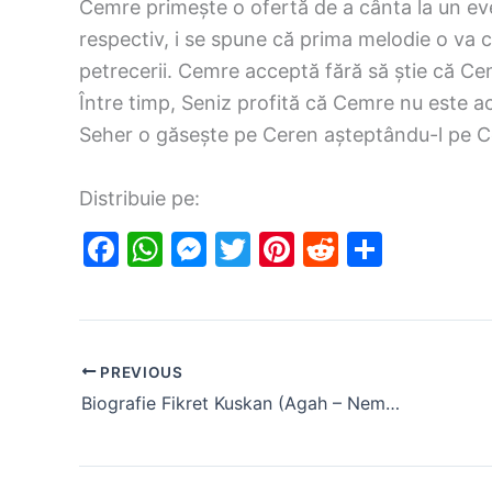
Cemre primește o ofertă de a cânta la un eve
respectiv, i se spune că prima melodie o va c
petrecerii. Cemre acceptă fără să știe că Cen
Între timp, Seniz profită că Cemre nu este ac
Seher o găsește pe Ceren așteptându-l pe Ce
Distribuie pe:
F
W
M
T
Pi
R
S
a
h
e
w
nt
e
h
c
at
s
itt
er
d
ar
e
s
s
er
e
di
e
PREVIOUS
b
A
e
st
t
Biografie Fikret Kuskan (Agah – Nemilosul Istanbul)
o
p
n
o
p
g