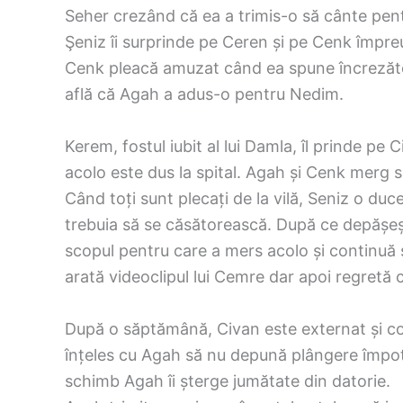
Seher crezând că ea a trimis-o să cânte pent
Şeniz îi surprinde pe Ceren și pe Cenk împreu
Cenk pleacă amuzat când ea spune încrezătoar
află că Agah a adus-o pentru Nedim.
Kerem, fostul iubit al lui Damla, îl prinde pe 
acolo este dus la spital. Agah și Cenk merg să
Când toți sunt plecați de la vilă, Seniz o du
trebuia să se căsătorească. După ce depășeșt
scopul pentru care a mers acolo și continuă s
arată videoclipul lui Cemre dar apoi regretă 
După o săptămână, Civan este externat și co
înțeles cu Agah să nu depună plângere împotr
schimb Agah îi șterge jumătate din datorie.