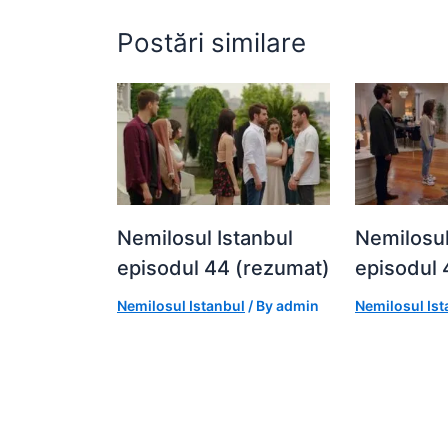
k
er
Postări similare
Nemilosul Istanbul
Nemilosul
episodul 44 (rezumat)
episodul 
Nemilosul Istanbul
/ By
admin
Nemilosul Ist