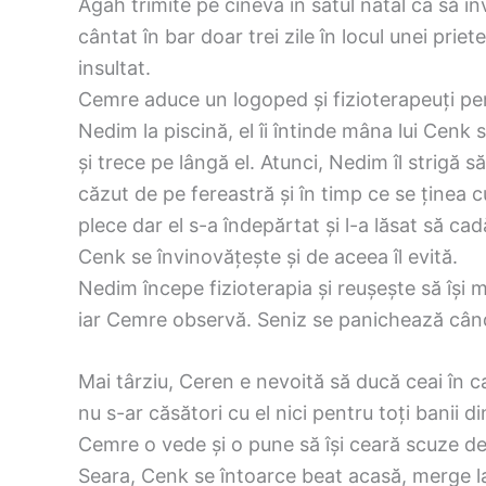
Agah trimite pe cineva în satul natal ca să i
cântat în bar doar trei zile în locul unei prie
insultat.
Cemre aduce un logoped și fizioterapeuți pen
Nedim la piscină, el îi întinde mâna lui Cenk 
și trece pe lângă el. Atunci, Nedim îl strigă
căzut de pe fereastră și în timp ce se ținea c
plece dar el s-a îndepărtat și l-a lăsat să ca
Cenk se învinovățește și de aceea îl evită.
Nedim începe fizioterapia și reușește să își 
iar Cemre observă. Seniz se panichează cân
Mai târziu, Ceren e nevoită să ducă ceai în ca
nu s-ar căsători cu el nici pentru toți banii d
Cemre o vede și o pune să își ceară scuze de 
Seara, Cenk se întoarce beat acasă, merge l