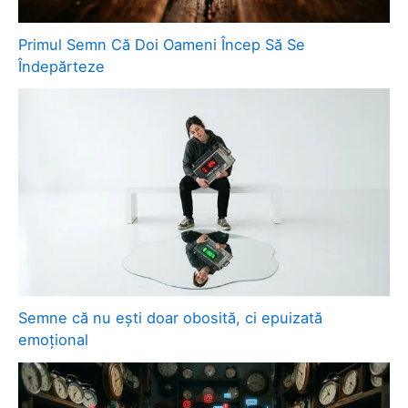
Primul Semn Că Doi Oameni Încep Să Se
Îndepărteze
Semne că nu ești doar obosită, ci epuizată
emoțional