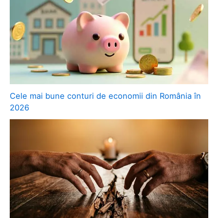
Cele mai bune conturi de economii din România în
2026