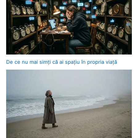
De ce nu mai simți că ai spațiu în propria viață