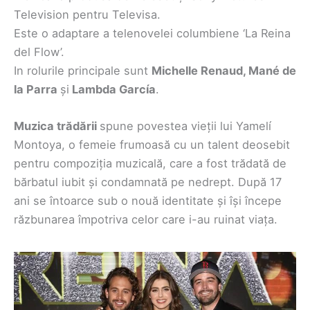
Television pentru Televisa.
Este o adaptare a telenovelei columbiene ‘La Reina
del Flow’.
In rolurile principale sunt
Michelle Renaud, Mané de
la Parra
și
Lambda García
.
Muzica trădării
spune povestea vieții lui Yamelí
Montoya, o femeie frumoasă cu un talent deosebit
pentru compoziția muzicală, care a fost trădată de
bărbatul iubit și condamnată pe nedrept. După 17
ani se întoarce sub o nouă identitate și își începe
răzbunarea împotriva celor care i-au ruinat viața.