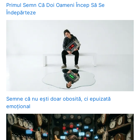
Primul Semn Că Doi Oameni Încep Să Se
Îndepărteze
Semne că nu ești doar obosită, ci epuizată
emoțional