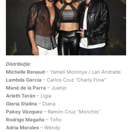
Distribuție
:
Michelle Renaud
– Yamelí Montoya / Lari Andrade
Lambda García
– Carlos Cruz “Charly Flow”
Mané de la Parra
– Juanjo
Arleth Terán
– Ligia
Gloria Stalina
– Diana
Pakey Vázquez
– Ramón Cruz “Monchis”
Rodrigo Magaña
– Toño
Adria Morales
– Wendy