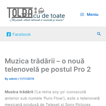
Skip
to
Meniu
content
Sea
Facebook
Muzica trădării – o nouă
telenovelă pe postul Pro 2
By
admin
/
11/11/2019
Muzica trădării
(‘La reina soy yo’ cunoscută
anterior sub numele ‘Puro Flow’), este o telenovelă
mexicană produsă de Teleset și Sony Pictures