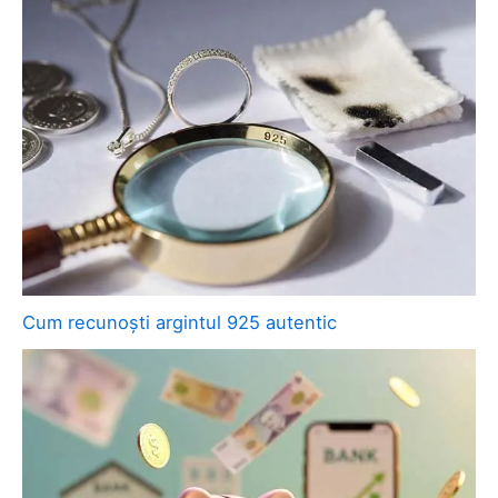
Cum recunoști argintul 925 autentic