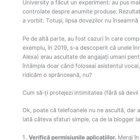
University a făcut un experiment: au pus mai
controlate despre anumite produse. Rezultatu
a vorbit. Totuși, lipsa dovezilor nu înseamn
Pe de altă parte, au fost cazuri în care comp
exemplu, în 2019, s-a descoperit că unele înreg
Alexa) erau ascultate de angajați umani pent
întâmpla doar când foloseai asistentul vocal, 
ridicăm o sprânceană, nu?
Cum să-ți protejezi intimitatea (fără să devii
Ok, poate că telefoanele nu ne ascultă, dar 
Iată câteva sfaturi simple, ca de la blogger la c
Verifică permisiunile aplicațiilor.
Mergi în 