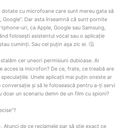
nt dotate cu microfoane care sunt mereu gata să
, Google”. Dar asta înseamnă că sunt pornite
artphone-uri, ca Apple, Google sau Samsung,
nd folosești asistentul vocal sau o aplicație
stau cuminți. Sau cel puțin așa zic ei. 🤔
e instalăm cer uneori permisiuni dubioase. Ai
e acces la microfon? De ce, frate, ce treabă are
speculațiile. Unele aplicații mai puțin oneste ar
 conversație și să le folosească pentru a-ți servi
u doar un scenariu demn de un film cu spioni?
ecise”?
). Atunci de ce reclamele par să știe exact ce