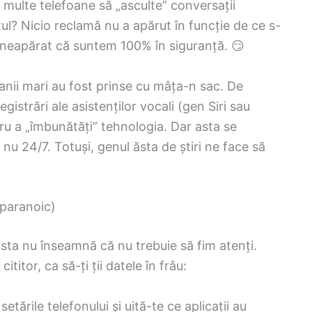
 multe telefoane să „asculte” conversații
l? Nicio reclamă nu a apărut în funcție de ce s-
ă neapărat că suntem 100% în siguranță. 😏
anii mari au fost prinse cu mâța-n sac. De
istrări ale asistenților vocali (gen Siri sau
ru a „îmbunătăți” tehnologia. Dar asta se
nu 24/7. Totuși, genul ăsta de știri ne face să
 paranoic)
asta nu înseamnă că nu trebuie să fim atenți.
ititor, ca să-ți ții datele în frâu:
setările telefonului și uită-te ce aplicații au