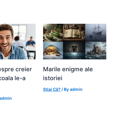
espre creier
Marile enigme ale
coala le-a
istoriei
Știai Că?
/ By
admin
admin