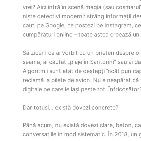
vrei? Aici intră în scenă magia (sau coșmaru
niște detectivi moderni: strâng informații desp
cauți pe Google, ce postezi pe Instagram, ce s
cumpărături online – toate astea creează un „
Să zicem că ai vorbit cu un prieten despre o 
seama, ai căutat „plaje în Santorini” sau ai d
Algoritmii sunt atât de deștepți încât pun cap 
reclamă la bilete de avion. Nu e neapărat că t
digitale pe care le lași peste tot. Înfricoșăt
Dar totuși… există dovezi concrete?
Până acum, nu există dovezi clare, beton, ca
conversațiile în mod sistematic. În 2018, un