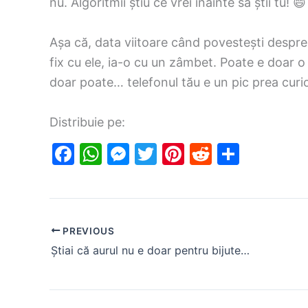
nu. Algoritmii știu ce vrei înainte să știi tu! 😄
Așa că, data viitoare când povestești despre
fix cu ele, ia-o cu un zâmbet. Poate e doar 
doar poate… telefonul tău e un pic prea curi
Distribuie pe:
F
W
M
T
Pi
R
S
a
h
e
w
nt
e
h
c
at
s
itt
er
d
ar
e
s
s
er
e
di
e
PREVIOUS
b
A
e
st
t
Știai că aurul nu e doar pentru bijuterii? Cum e folosit în medicină!
o
p
n
o
p
g
k
er