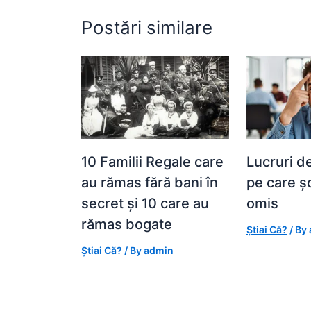
Postări similare
10 Familii Regale care
Lucruri d
au rămas fără bani în
pe care ș
secret și 10 care au
omis
rămas bogate
Știai Că?
/ By
Știai Că?
/ By
admin