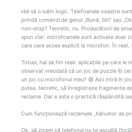
Hai să o luăm logic. Telefoanele noastre su
prindă comenzi de genul „Bună, Siri” sau „Ok
non-stop? Teoretic, nu. Producătorii de sm
spun clar: microfoanele sunt activate doar câ
care cere acces explicit la microfon. În rest, 
Totuși, hai să fim reali: aplicațiile pe care l
observat vreodată că un joc de puzzle îți cer
un joc cu microfonul meu? 😅 Aici intră în joc 
putea, teoretic, să înregistreze fragmente de
reclame. Dar e asta o practică răspândită sa
Cum funcționează reclamele „bănuitor de pr
Ok, să zicem că telefonul nu te ascultă (încă