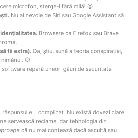
ere microfon, șterge-l fără milă! 😜
ști.
Nu ai nevoie de Siri sau Google Assistant să
dențialitatea.
Browsere ca Firefox sau Brave
Chrome.
ă fii extra).
Da, știu, sună a teoria conspirației,
 nimănui. 😅
 software repară uneori găuri de securitate
, răspunsul e… complicat. Nu există dovezi clare
ă ne servească reclame, dar tehnologia din
aproape
că nu mai contează dacă ascultă sau