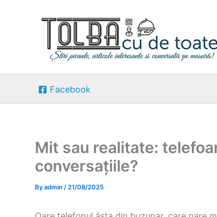
Skip
to
content
Facebook
Mit sau realitate: telefo
conversațiile?
By
admin
/
21/08/2025
Oare telefonul ăsta din buzunar, care pare ma