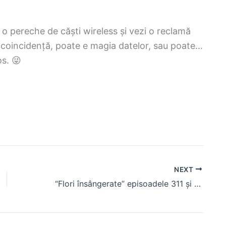
 o pereche de căști wireless și vezi o reclamă
o coincidență, poate e magia datelor, sau poate…
os. 😜
NEXT
“Flori însângerate” episoadele 311 și 312, rezumat. Gul află că este însărcinată