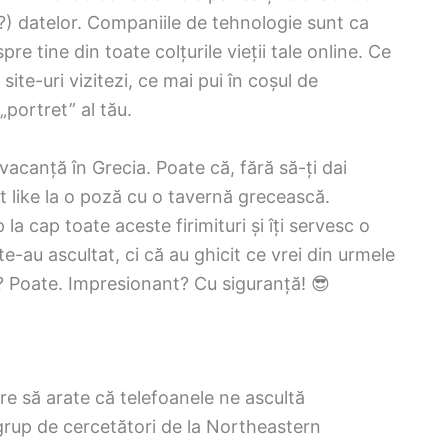
l?) datelor. Companiile de tehnologie sunt ca
re tine din toate colțurile vieții tale online. Ce
ite-uri vizitezi, ce mai pui în coșul de
portret” al tău.
vacanță în Grecia. Poate că, fără să-ți dai
at like la o poză cu o tavernă grecească.
la cap toate aceste firimituri și îți servesc o
e-au ascultat, ci că au ghicit ce vrei din urmele
or? Poate. Impresionant? Cu siguranță! 😎
re să arate că telefoanele ne ascultă
 grup de cercetători de la Northeastern