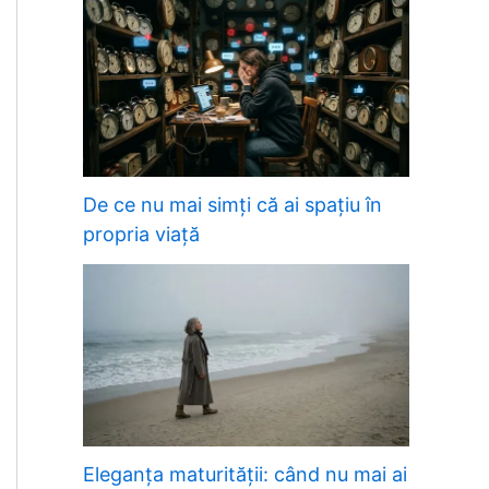
De ce nu mai simți că ai spațiu în
propria viață
Eleganța maturității: când nu mai ai