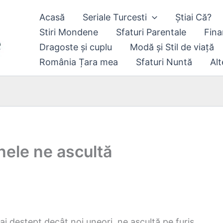
Acasă
Seriale Turcesti
Știai Că?
Stiri Mondene
Sfaturi Parentale
Fina
Dragoste și cuplu
Modă și Stil de viață
România Țara mea
Sfaturi Nuntă
Alt
anele ne ascultă
i deștept decât noi uneori, ne ascultă pe furiș