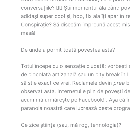
conversațiile? 🕵️‍♂️ Știi momentul ăla când 
adidași super cool și, hop, fix aia îți apar î
Conspirație? Să disecăm împreună acest miste
masă!
De unde a pornit toată povestea asta?
Totul începe cu o senzație ciudată: vorbești
de ciocolată artizanală sau un city break în L
să știe exact ce vrei. Reclamele devin
prea
bi
observat asta. Internetul e plin de povești d
acum mă urmărește pe Facebook!”. Așa că înt
paranoia noastră care lucrează peste progr
Ce zice știința (sau, mă rog, tehnologia)?