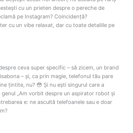
povestești cu un prieten despre o pereche de
n reclamă pe Instagram? Coincidență?
r cu un vibe relaxat, dar cu toate detaliile pe
 despre ceva super specific – să zicem, un brand
isabona – și, ca prin magie, telefonul tău pare
ne țintite, nu? 😳 Și nu ești singurul care a
e genul „Am vorbit despre un aspirator robot și
rebarea e: ne ascultă telefoanele sau e doar
am?