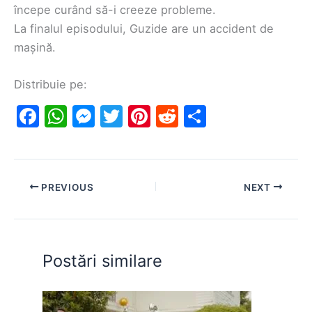
începe curând să-i creeze probleme.
La finalul episodului, Guzide are un accident de
mașină.
Distribuie pe:
F
W
M
T
Pi
R
S
a
h
e
w
nt
e
h
c
at
s
itt
er
d
ar
e
s
s
er
e
di
e
PREVIOUS
NEXT
b
A
e
st
t
o
p
n
o
p
g
Postări similare
k
er