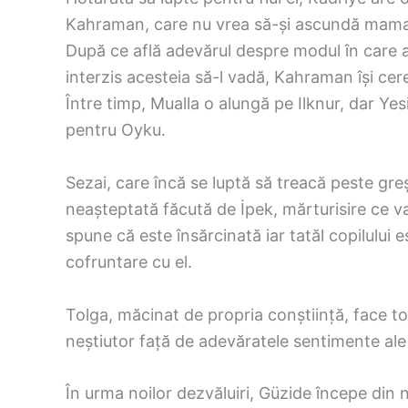
Kahraman, care nu vrea să-și ascundă mama de
După ce află adevărul despre modul în care a 
interzis acesteia să-l vadă, Kahraman își cer
Între timp, Mualla o alungă pe Ilknur, dar Ye
pentru Oyku.
Sezai, care încă se luptă să treacă peste greș
neașteptată făcută de İpek, mărturisire ce va
spune că este însărcinată iar tatăl copilului 
cofruntare cu el.
Tolga, măcinat de propria conștiință, face tot
neștiutor față de adevăratele sentimente ale
În urma noilor dezvăluiri, Güzide începe din