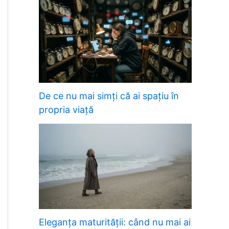
De ce nu mai simți că ai spațiu în
propria viață
Eleganța maturității: când nu mai ai