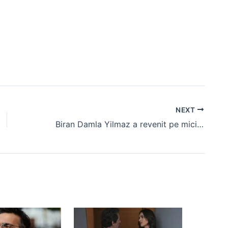
NEXT
Biran Damla Yilmaz a revenit pe micile ecrane cu un personaj spectaculos în noul serial „Halef: Chemarea Rădăcinilor”!