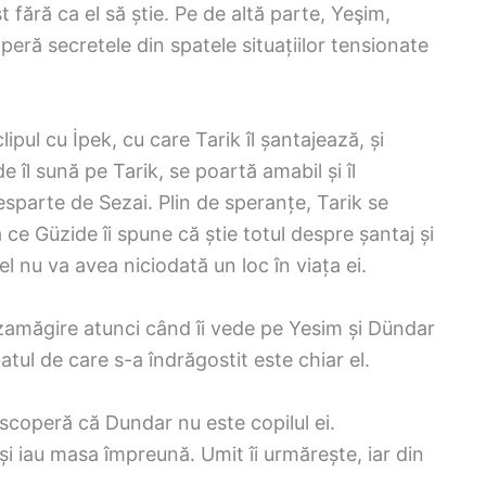
t fără ca el să știe. Pe de altă parte, Yeşim,
eră secretele din spatele situațiilor tensionate
ipul cu İpek, cu care Tarik îl șantajează, și
 îl sună pe Tarik, se poartă amabil și îl
sparte de Sezai. Plin de speranțe, Tarik se
e Güzide îi spune că știe totul despre șantaj și
el nu va avea niciodată un loc în viața ei.
zamăgire atunci când îi vede pe Yesim și Dündar
tul de care s-a îndrăgostit este chiar el.
scoperă că Dundar nu este copilul ei.
și iau masa împreună. Umit îi urmărește, iar din