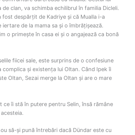
 clan, va schimba echilibrul în familia Dicleli.
fost despărțit de Kadriye și că Mualla i-a
e iertare de la mama sa și o îmbrățișează.
sim o primește în casa ei și o angajează ca bonă
elile fiicei sale, este surprins de o confesiune
 complica și existența lui Oltan. Când Ipek îi
este Oltan, Sezai merge la Oltan și are o mare
 ce îi stă în putere pentru Selin, însă rămâne
 acesteia.
 nou să-și pună întrebări dacă Dündar este cu