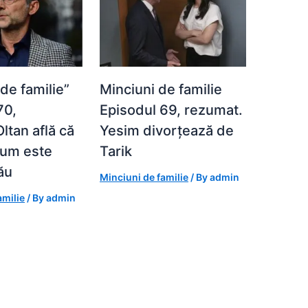
de familie”
Minciuni de familie
70,
Episodul 69, rezumat.
ltan află că
Yesim divorțează de
ylum este
Tarik
ău
Minciuni de familie
/ By
admin
amilie
/ By
admin