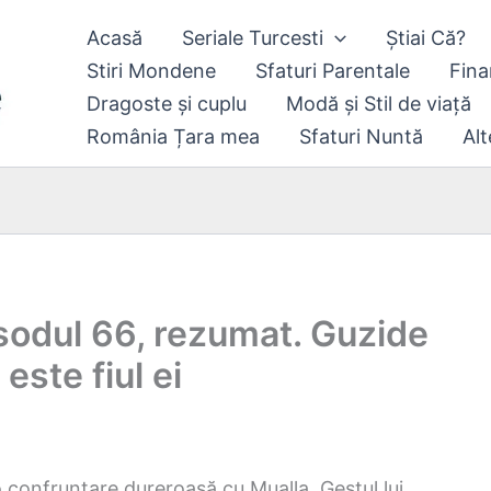
Acasă
Seriale Turcesti
Știai Că?
Stiri Mondene
Sfaturi Parentale
Fina
Dragoste și cuplu
Modă și Stil de viață
România Țara mea
Sfaturi Nuntă
Alt
isodul 66, rezumat. Guzide
ste fiul ei
 o confruntare dureroasă cu Mualla. Gestul lui