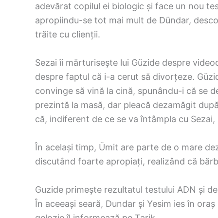
adevărat copilul ei biologic și face un nou tes
apropiindu-se tot mai mult de Dündar, descop
trăite cu clienții.
Sezai îi mărturisește lui Güzide despre videocl
despre faptul că i-a cerut să divorțeze. Güzide
convinge să vină la cină, spunându-i că se de
prezintă la masă, dar pleacă dezamăgit după c
că, indiferent de ce se va întâmpla cu Sezai, 
În același timp, Ümit are parte de o mare de
discutând foarte apropiați, realizând că bărba
Guzide primește rezultatul testului ADN și de
În aceeași seară, Dundar și Yesim ies în oraș 
gelozie îl informează pe Tarik.