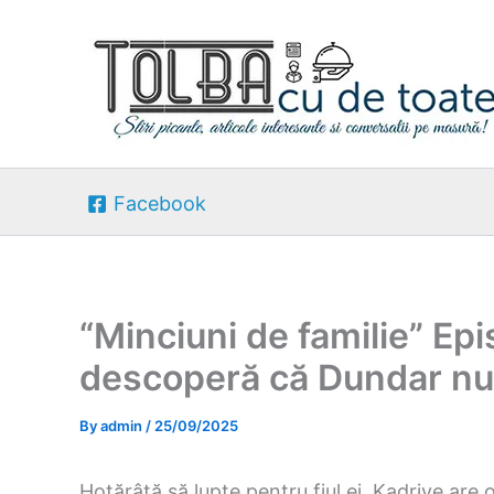
Skip
to
content
Facebook
“Minciuni de familie” Ep
descoperă că Dundar nu e
By
admin
/
25/09/2025
Hotărâtă să lupte pentru fiul ei, Kadriye are