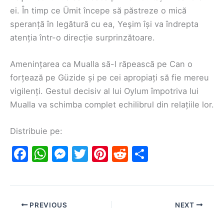
ei. În timp ce Ümit începe să păstreze o mică
speranță în legătură cu ea, Yeşim își va îndrepta
atenția într-o direcție surprinzătoare.
Amenințarea ca Mualla să-l răpească pe Can o
forțează pe Güzide și pe cei apropiați să fie mereu
vigilenți. Gestul decisiv al lui Oylum împotriva lui
Mualla va schimba complet echilibrul din relațiile lor.
Distribuie pe:
F
W
M
T
Pi
R
S
a
h
e
w
nt
e
h
c
at
s
itt
er
d
ar
e
s
s
er
e
di
e
PREVIOUS
NEXT
b
A
e
st
t