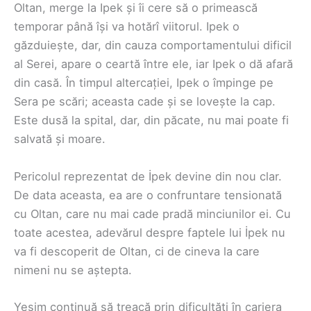
Oltan, merge la Ipek și îi cere să o primească
temporar până își va hotărî viitorul. Ipek o
găzduiește, dar, din cauza comportamentului dificil
al Serei, apare o ceartă între ele, iar Ipek o dă afară
din casă. În timpul altercației, Ipek o împinge pe
Sera pe scări; aceasta cade și se lovește la cap.
Este dusă la spital, dar, din păcate, nu mai poate fi
salvată și moare.
Pericolul reprezentat de İpek devine din nou clar.
De data aceasta, ea are o confruntare tensionată
cu Oltan, care nu mai cade pradă minciunilor ei. Cu
toate acestea, adevărul despre faptele lui İpek nu
va fi descoperit de Oltan, ci de cineva la care
nimeni nu se aștepta.
Yeşim continuă să treacă prin dificultăți în cariera