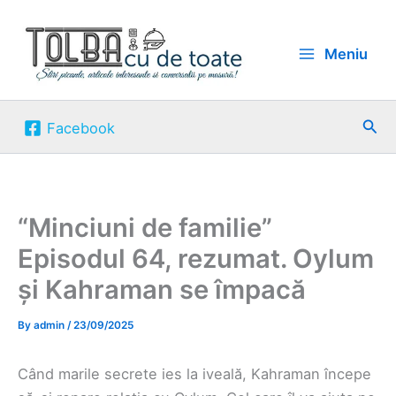
Skip
to
Meniu
content
Sea
Facebook
“Minciuni de familie”
Episodul 64, rezumat. Oylum
și Kahraman se împacă
By
admin
/
23/09/2025
Când marile secrete ies la iveală, Kahraman începe