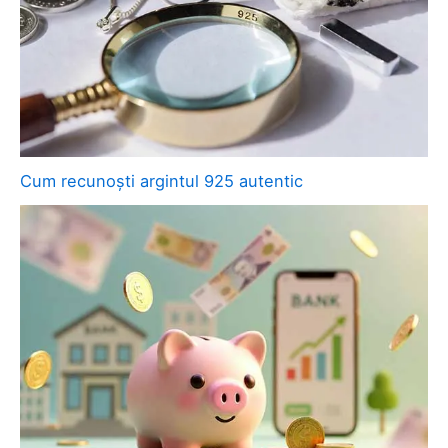
Cum recunoști argintul 925 autentic