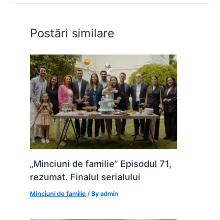
o
p
n
o
p
g
Postări similare
k
er
„Minciuni de familie” Episodul 71,
rezumat. Finalul serialului
Minciuni de familie
/ By
admin