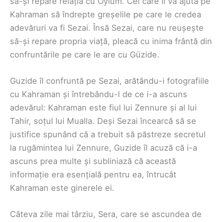
să-și repare relația cu Oylum. Cel care îl va ajuta pe
Kahraman să îndrepte greșelile pe care le credea
adevăruri va fi Sezai. Însă Sezai, care nu reușește
să-și repare propria viață, pleacă cu inima frântă din
confruntările pe care le are cu Güzide.
Guzide îl confruntă pe Sezai, arătându-i fotografiile
cu Kahraman și întrebându-l de ce i-a ascuns
adevărul: Kahraman este fiul lui Zennure și al lui
Tahir, soțul lui Mualla. Deși Sezai încearcă să se
justifice spunând că a trebuit să păstreze secretul
la rugămintea lui Zennure, Guzide îl acuză că i-a
ascuns prea multe și subliniază că această
informație era esențială pentru ea, întrucât
Kahraman este ginerele ei.
Câteva zile mai târziu, Sera, care se ascundea de