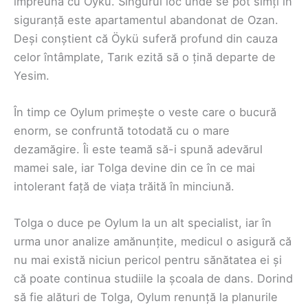
împreună cu Öykü. Singurul loc unde se pot simți în
siguranță este apartamentul abandonat de Ozan.
Deși conștient că Öykü suferă profund din cauza
celor întâmplate, Tarık ezită să o țină departe de
Yesim.
În timp ce Oylum primește o veste care o bucură
enorm, se confruntă totodată cu o mare
dezamăgire. Îi este teamă să-i spună adevărul
mamei sale, iar Tolga devine din ce în ce mai
intolerant față de viața trăită în minciună.
Tolga o duce pe Oylum la un alt specialist, iar în
urma unor analize amănunțite, medicul o asigură că
nu mai există niciun pericol pentru sănătatea ei și
că poate continua studiile la școala de dans. Dorind
să fie alături de Tolga, Oylum renunță la planurile