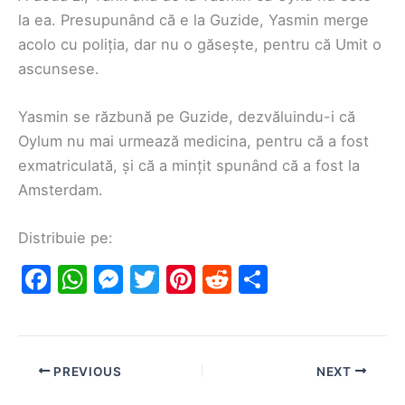
la ea. Presupunând că e la Guzide, Yasmin merge
acolo cu poliția, dar nu o găsește, pentru că Umit o
ascunsese.
Yasmin se răzbună pe Guzide, dezvăluindu-i că
Oylum nu mai urmează medicina, pentru că a fost
exmatriculată, și că a mințit spunând că a fost la
Amsterdam.
Distribuie pe:
F
W
M
T
Pi
R
S
a
h
e
w
nt
e
h
c
at
s
itt
er
d
ar
e
s
s
er
e
di
e
PREVIOUS
NEXT
b
A
e
st
t