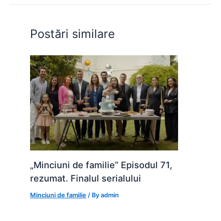
o
p
n
o
p
g
Postări similare
k
er
„Minciuni de familie” Episodul 71,
rezumat. Finalul serialului
Minciuni de familie
/ By
admin