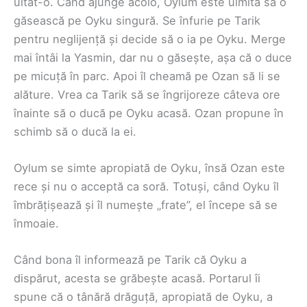
uitat-o. Când ajunge acolo, Oylum este uimită să o
găsească pe Oyku singură. Se înfurie pe Tarik
pentru neglijență și decide să o ia pe Oyku. Merge
mai întâi la Yasmin, dar nu o găsește, așa că o duce
pe micuță în parc. Apoi îl cheamă pe Ozan să li se
alăture. Vrea ca Tarik să se îngrijoreze câteva ore
înainte să o ducă pe Oyku acasă. Ozan propune în
schimb să o ducă la ei.
Oylum se simte apropiată de Oyku, însă Ozan este
rece și nu o acceptă ca soră. Totuși, când Oyku îl
îmbrățișează și îl numește „frate”, el începe să se
înmoaie.
Când bona îl informează pe Tarik că Oyku a
dispărut, acesta se grăbește acasă. Portarul îi
spune că o tânără drăguță, apropiată de Oyku, a