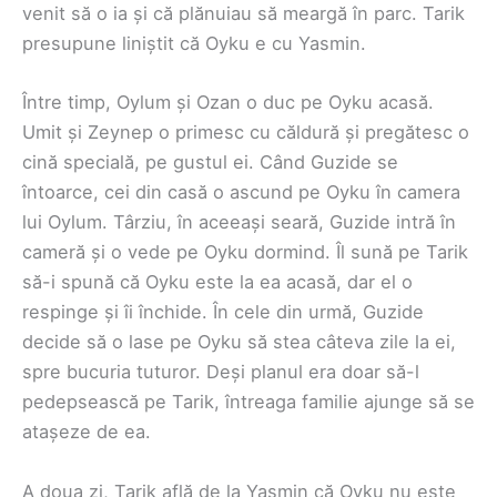
venit să o ia și că plănuiau să meargă în parc. Tarik
presupune liniștit că Oyku e cu Yasmin.
Între timp, Oylum și Ozan o duc pe Oyku acasă.
Umit și Zeynep o primesc cu căldură și pregătesc o
cină specială, pe gustul ei. Când Guzide se
întoarce, cei din casă o ascund pe Oyku în camera
lui Oylum. Târziu, în aceeași seară, Guzide intră în
cameră și o vede pe Oyku dormind. Îl sună pe Tarik
să-i spună că Oyku este la ea acasă, dar el o
respinge și îi închide. În cele din urmă, Guzide
decide să o lase pe Oyku să stea câteva zile la ei,
spre bucuria tuturor. Deși planul era doar să-l
pedepsească pe Tarik, întreaga familie ajunge să se
atașeze de ea.
A doua zi, Tarik află de la Yasmin că Oyku nu este