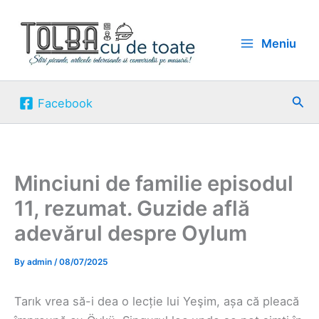
Skip
to
Meniu
content
Sea
Facebook
Minciuni de familie episodul
11, rezumat. Guzide află
adevărul despre Oylum
By
admin
/
08/07/2025
Tarık vrea să-i dea o lecție lui Yeşim, așa că pleacă