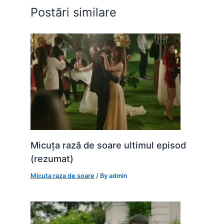
o
p
g
Postări similare
k
er
Micuța rază de soare ultimul episod
(rezumat)
Micuta raza de soare
/ By
admin