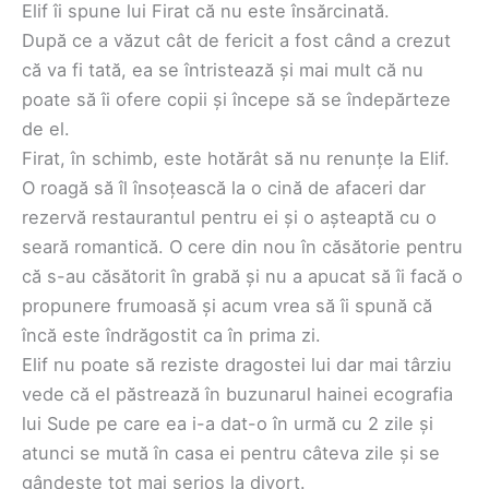
Elif îi spune lui Firat că nu este însărcinată.
După ce a văzut cât de fericit a fost când a crezut
că va fi tată, ea se întristează și mai mult că nu
poate să îi ofere copii și începe să se îndepărteze
de el.
Firat, în schimb, este hotărât să nu renunțe la Elif.
O roagă să îl însoțească la o cină de afaceri dar
rezervă restaurantul pentru ei și o așteaptă cu o
seară romantică. O cere din nou în căsătorie pentru
că s-au căsătorit în grabă și nu a apucat să îi facă o
propunere frumoasă și acum vrea să îi spună că
încă este îndrăgostit ca în prima zi.
Elif nu poate să reziste dragostei lui dar mai târziu
vede că el păstrează în buzunarul hainei ecografia
lui Sude pe care ea i-a dat-o în urmă cu 2 zile și
atunci se mută în casa ei pentru câteva zile și se
gândește tot mai serios la divorț.