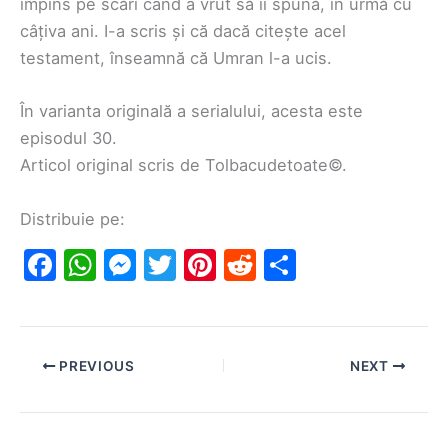
împins pe scări când a vrut să îi spună, în urmă cu
câțiva ani. I-a scris și că dacă citește acel
testament, înseamnă că Umran l-a ucis.
În varianta originală a serialului, acesta este
episodul 30.
Articol original scris de Tolbacudetoate©.
Distribuie pe:
F
W
M
T
Pi
R
S
a
h
e
w
nt
e
h
c
at
s
itt
er
d
ar
e
s
s
er
e
di
e
PREVIOUS
NEXT
b
A
e
st
t
o
p
n