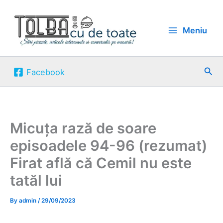
Skip
to
Meniu
content
Sea
Facebook
Micuța rază de soare
episoadele 94-96 (rezumat)
Firat află că Cemil nu este
tatăl lui
By
admin
/
29/09/2023