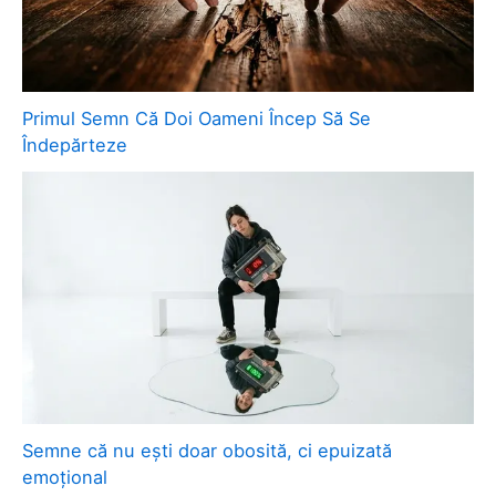
Primul Semn Că Doi Oameni Încep Să Se
Îndepărteze
Semne că nu ești doar obosită, ci epuizată
emoțional