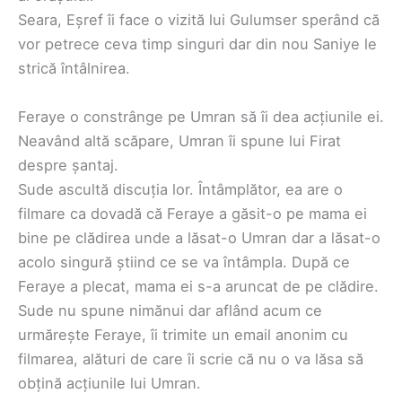
Seara, Eșref îi face o vizită lui Gulumser sperând că
vor petrece ceva timp singuri dar din nou Saniye le
strică întâlnirea.
Feraye o constrânge pe Umran să îi dea acțiunile ei.
Neavând altă scăpare, Umran îi spune lui Firat
despre șantaj.
Sude ascultă discuția lor. Întâmplător, ea are o
filmare ca dovadă că Feraye a găsit-o pe mama ei
bine pe clădirea unde a lăsat-o Umran dar a lăsat-o
acolo singură știind ce se va întâmpla. După ce
Feraye a plecat, mama ei s-a aruncat de pe clădire.
Sude nu spune nimănui dar aflând acum ce
urmărește Feraye, îi trimite un email anonim cu
filmarea, alături de care îi scrie că nu o va lăsa să
obțină acțiunile lui Umran.