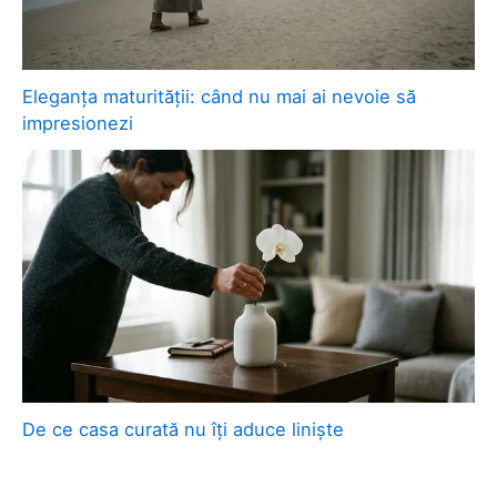
Eleganța maturității: când nu mai ai nevoie să
impresionezi
De ce casa curată nu îți aduce liniște