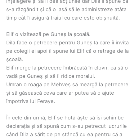
înțelegere și să îi dea acțiunile dar Dila îi spune că
s-a răzgândit și că o lasă să le administreze atâta
timp cât îi asigură traiul cu care este obișnuită.
Elif o vizitează pe Guneș la școală.
Dila face o petrecere pentru Guneș la care îi invită
pe colegii ei apoi îi spune lui Elif că o retrage de la
școală.
Elif merge la petrecere îmbrăcată în clovn, ca să o
vadă pe Guneș și să îi ridice moralul.
Umran o roagă pe Mehveș să meargă la petrecere
și să găsească ceva care ar putea să o ajute
împotriva lui Feraye.
În cele din urmă, Elif se hotărăște să își schimbe
declarația și să spună cum s-au petrecut lucrurile
când Dila a sărit de pe stâncă cu ea pentru că a