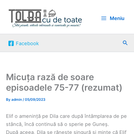
Skip
to
Meniu
content
Sea
Facebook
Micuța rază de soare
episoadele 75-77 (rezumat)
By
admin
/
05/09/2023
Elif o amenință pe Dila care după întâmplarea de pe
stâncă, încă continuă să o sperie pe Guneș.
După aceea, Dila se rănește singură și minte că Elif