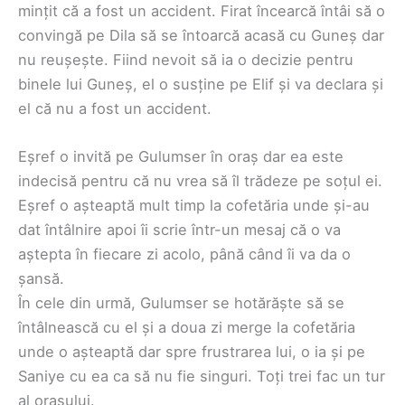
mințit că a fost un accident. Firat încearcă întâi să o
convingă pe Dila să se întoarcă acasă cu Guneș dar
nu reușește. Fiind nevoit să ia o decizie pentru
binele lui Guneș, el o susține pe Elif și va declara și
el că nu a fost un accident.
Eșref o invită pe Gulumser în oraș dar ea este
indecisă pentru că nu vrea să îl trădeze pe soțul ei.
Eșref o așteaptă mult timp la cofetăria unde și-au
dat întâlnire apoi îi scrie într-un mesaj că o va
aștepta în fiecare zi acolo, până când îi va da o
șansă.
În cele din urmă, Gulumser se hotărăște să se
întâlnească cu el și a doua zi merge la cofetăria
unde o așteaptă dar spre frustrarea lui, o ia și pe
Saniye cu ea ca să nu fie singuri. Toți trei fac un tur
al orașului.