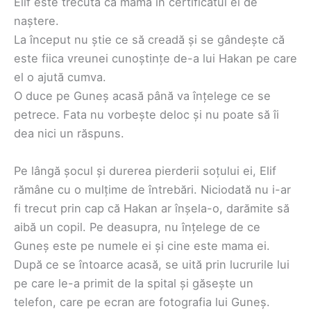
Elif este trecută ca mamă în certificatul ei de
naștere.
La început nu știe ce să creadă și se gândește că
este fiica vreunei cunoștințe de-a lui Hakan pe care
el o ajută cumva.
O duce pe Guneș acasă până va înțelege ce se
petrece. Fata nu vorbește deloc și nu poate să îi
dea nici un răspuns.
Pe lângă șocul și durerea pierderii soțului ei, Elif
rămâne cu o mulțime de întrebări. Niciodată nu i-ar
fi trecut prin cap că Hakan ar înșela-o, darămite să
aibă un copil. Pe deasupra, nu înțelege de ce
Guneș este pe numele ei și cine este mama ei.
După ce se întoarce acasă, se uită prin lucrurile lui
pe care le-a primit de la spital și găsește un
telefon, care pe ecran are fotografia lui Guneș.