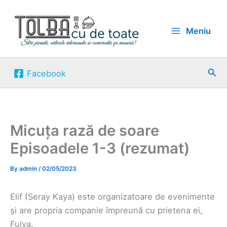
Skip
to
Meniu
content
Sea
Facebook
Micuța rază de soare
Episoadele 1-3 (rezumat)
By
admin
/
02/05/2023
Elif (Seray Kaya) este organizatoare de evenimente
și are propria companie împreună cu prietena ei,
Fulya.