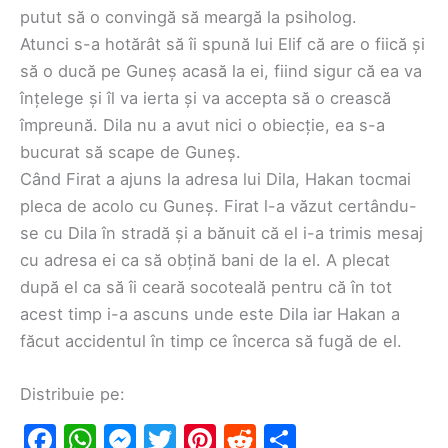
putut să o convingă să meargă la psiholog.
Atunci s-a hotărât să îi spună lui Elif că are o fiică și
să o ducă pe Guneș acasă la ei, fiind sigur că ea va
înțelege și îl va ierta și va accepta să o crească
împreună. Dila nu a avut nici o obiecție, ea s-a
bucurat să scape de Guneș.
Când Firat a ajuns la adresa lui Dila, Hakan tocmai
pleca de acolo cu Guneș. Firat l-a văzut certându-
se cu Dila în stradă și a bănuit că el i-a trimis mesaj
cu adresa ei ca să obțină bani de la el. A plecat
după el ca să îi ceară socoteală pentru că în tot
acest timp i-a ascuns unde este Dila iar Hakan a
făcut accidentul în timp ce încerca să fugă de el.
Distribuie pe:
F
W
M
T
Pi
R
S