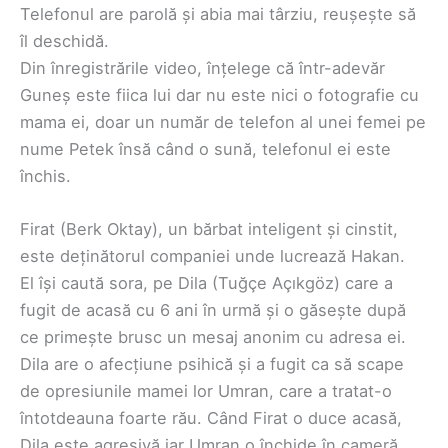
Telefonul are parolă și abia mai târziu, reușește să
îl deschidă.
Din înregistrările video, înțelege că într-adevăr
Guneș este fiica lui dar nu este nici o fotografie cu
mama ei, doar un număr de telefon al unei femei pe
nume Petek însă când o sună, telefonul ei este
închis.
Firat (Berk Oktay), un bărbat inteligent și cinstit,
este deținătorul companiei unde lucrează Hakan.
El își caută sora, pe Dila (Tuğçe Açıkgöz) care a
fugit de acasă cu 6 ani în urmă și o găsește după
ce primește brusc un mesaj anonim cu adresa ei.
Dila are o afecțiune psihică și a fugit ca să scape
de opresiunile mamei lor Umran, care a tratat-o
întotdeauna foarte rău. Când Firat o duce acasă,
Dila este agresivă iar Umran o închide în cameră