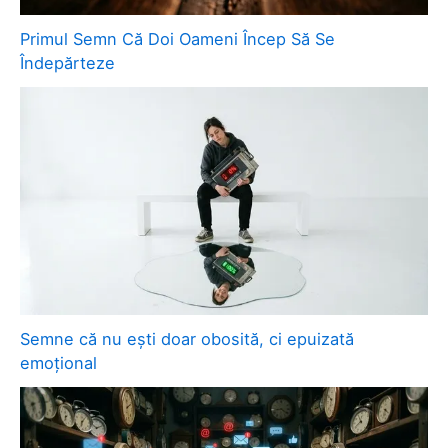
Primul Semn Că Doi Oameni Încep Să Se
Îndepărteze
Semne că nu ești doar obosită, ci epuizată
emoțional