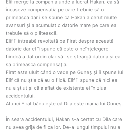
Elif merge la compania unde a lucrat Hakan, ca să
încaseze compensația pe care trebuie să o
primească dar i se spune că Hakan a cerut multe
avansuri și a acumulat o datorie mare pe care ea
trebuie să o plătească.
Elif îl întreabă revoltată pe Firat despre această
datorie dar el îi spune că este o neînțelegere
fiindcă a dat ordin clar să i se șteargă datoria și ea
să primească compensația.
Firat este uluit când o vede pe Guneș și îi spune lui
Elif că nu știa că au o fiică. Elif îi spune că nici ea
nu a știut și că a aflat de existența ei în ziua
accidentului.
Atunci Firat bănuiește că Dila este mama lui Guneș.
În seara accidentului, Hakan s-a certat cu Dila care
nu avea grijă de fiica lor. De-a lungul timpului nu a