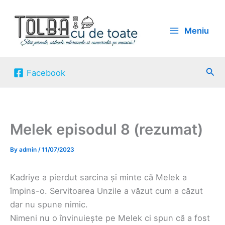
Skip
to
Meniu
content
Sea
Facebook
Melek episodul 8 (rezumat)
By
admin
/
11/07/2023
Kadriye a pierdut sarcina și minte că Melek a
împins-o. Servitoarea Unzile a văzut cum a căzut
dar nu spune nimic.
Nimeni nu o învinuiește pe Melek ci spun că a fost