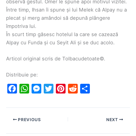
observă gestul. Omer le spune apoi motivul vizitei.
Între timp, Ihsan îi spune și lui Melek că Alpay nu a
plecat și merg amândoi să depună plângere
împotriva lui.
În scurt timp găsesc hotelul la care se cazează
Alpay cu Funda și cu Seyit Ali și se duc acolo.
Articol original scris de Tolbacudetoate©.
Distribuie pe:
F
W
M
T
Pi
R
S
a
h
e
w
nt
e
h
c
at
s
itt
er
d
ar
e
s
s
er
e
di
e
PREVIOUS
NEXT
b
A
e
st
t