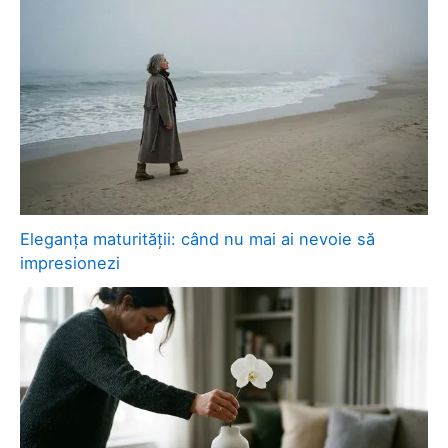
Eleganța maturității: când nu mai ai nevoie să
impresionezi