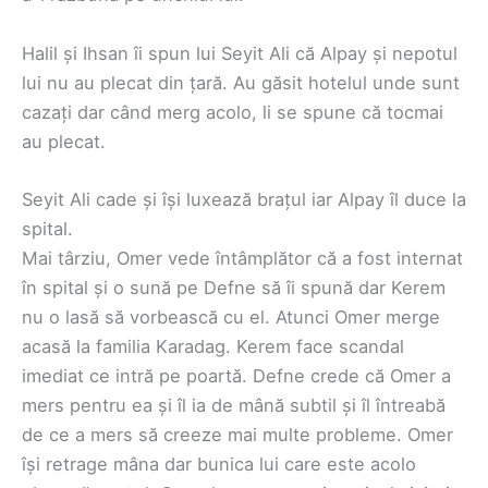
Halil și Ihsan îi spun lui Seyit Ali că Alpay și nepotul
lui nu au plecat din țară. Au găsit hotelul unde sunt
cazați dar când merg acolo, li se spune că tocmai
au plecat.
Seyit Ali cade și își luxează brațul iar Alpay îl duce la
spital.
Mai târziu, Omer vede întâmplător că a fost internat
în spital și o sună pe Defne să îi spună dar Kerem
nu o lasă să vorbească cu el. Atunci Omer merge
acasă la familia Karadag. Kerem face scandal
imediat ce intră pe poartă. Defne crede că Omer a
mers pentru ea și îl ia de mână subtil și îl întreabă
de ce a mers să creeze mai multe probleme. Omer
își retrage mâna dar bunica lui care este acolo