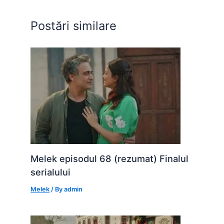
o
p
n
o
p
g
Postări similare
k
er
Melek episodul 68 (rezumat) Finalul
serialului
Melek
/ By
admin