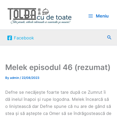
Skip
to
Meniu
content
Sea
Facebook
Melek episodul 46 (rezumat)
By
admin
/
22/08/2023
Defne se necăjește foarte tare după ce Zumrut îi
dă inelul înapoi și rupe logodna. Melek încearcă să
o liniștească dar Defne spune că nu are de gând să
stea și să aștepte ca Omer să se îndrăgostească de