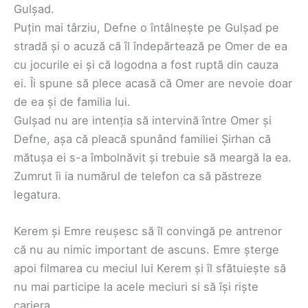
Gulșad.
Puțin mai târziu, Defne o întâlnește pe Gulșad pe
stradă și o acuză că îl îndepărtează pe Omer de ea
cu jocurile ei și că logodna a fost ruptă din cauza
ei. Îi spune să plece acasă că Omer are nevoie doar
de ea și de familia lui.
Gulșad nu are intenția să intervină între Omer și
Defne, așa că pleacă spunând familiei Șirhan că
mătușa ei s-a îmbolnăvit și trebuie să meargă la ea.
Zumrut îi ia numărul de telefon ca să păstreze
legatura.
Kerem și Emre reușesc să îl convingă pe antrenor
că nu au nimic important de ascuns. Emre șterge
apoi filmarea cu meciul lui Kerem și îl sfătuiește să
nu mai participe la acele meciuri si să își riște
cariera.