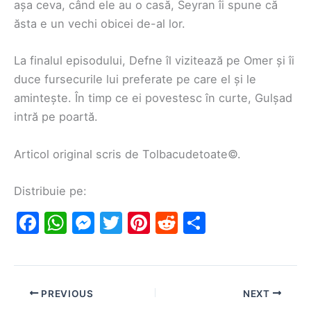
așa ceva, când ele au o casă, Seyran îi spune că
ăsta e un vechi obicei de-al lor.
La finalul episodului, Defne îl vizitează pe Omer și îi
duce fursecurile lui preferate pe care el și le
amintește. În timp ce ei povestesc în curte, Gulșad
intră pe poartă.
Articol original scris de Tolbacudetoate©.
Distribuie pe:
F
W
M
T
Pi
R
S
a
h
e
w
nt
e
h
c
at
s
itt
er
d
ar
e
s
s
er
e
di
e
PREVIOUS
NEXT