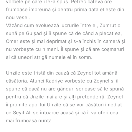
vorbele pe care i le-a spus. Petrec câteva ore
frumoase împreună și pentru prima dată el este din
nou vesel.
Văzând cum evoluează lucrurile între ei, Zumrut o
sună pe Gulșad și îi spune că de când a plecat ea,
Omer este și mai deprimat și s-a închis în cameră și
nu vorbește cu nimeni. Îi spune și că are coșmaruri
și că uneori strigă numele ei în somn.
Unzile este tristă din cauză că Zeynel tot amână
căsătoria. Atunci Kadriye vorbește cu Zeynel și îi
spune că dacă nu are gânduri serioase să le spună
pentru că Unzile mai are și alți pretendenți. Zeynel
îi promite apoi lui Unzile că se vor căsători imediat
ce Seyit Ali se întoarce acasă și că îi va oferi cea
mai frumoasă nuntă.