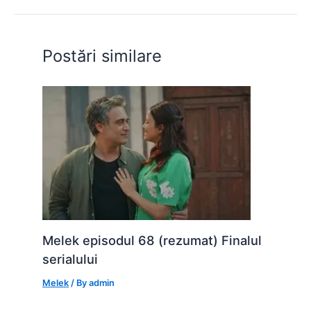
b
A
e
st
t
o
p
n
o
p
g
Postări similare
k
er
Melek episodul 68 (rezumat) Finalul
serialului
Melek
/ By
admin