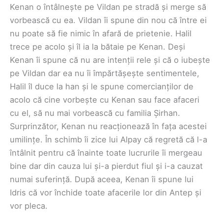
Kenan o întâlnește pe Vildan pe stradă și merge să
vorbească cu ea. Vildan îi spune din nou că între ei
nu poate să fie nimic în afară de prietenie. Halil
trece pe acolo și îl ia la bătaie pe Kenan. Deși
Kenan îi spune că nu are intenții rele și că o iubește
pe Vildan dar ea nu îi împărtășește sentimentele,
Halil îl duce la han și le spune comercianților de
acolo că cine vorbește cu Kenan sau face afaceri
cu el, să nu mai vorbească cu familia Șirhan.
Surprinzător, Kenan nu reacționează în fața acestei
umilințe. În schimb îi zice lui Alpay că regretă că l-a
întâlnit pentru că înainte toate lucrurile îi mergeau
bine dar din cauza lui și-a pierdut fiul și i-a cauzat
numai suferință. După aceea, Kenan îi spune lui
Idris că vor închide toate afacerile lor din Antep și
vor pleca.