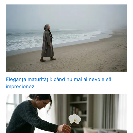
Eleganța maturității: când nu mai ai nevoie să
impresionezi