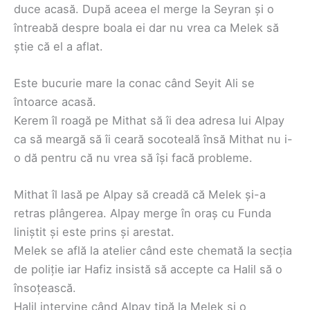
duce acasă. După aceea el merge la Seyran și o
întreabă despre boala ei dar nu vrea ca Melek să
știe că el a aflat.
Este bucurie mare la conac când Seyit Ali se
întoarce acasă.
Kerem îl roagă pe Mithat să îi dea adresa lui Alpay
ca să meargă să îi ceară socoteală însă Mithat nu i-
o dă pentru că nu vrea să își facă probleme.
Mithat îl lasă pe Alpay să creadă că Melek și-a
retras plângerea. Alpay merge în oraș cu Funda
liniștit și este prins și arestat.
Melek se află la atelier când este chemată la secția
de poliție iar Hafiz insistă să accepte ca Halil să o
însoțească.
Halil intervine când Alpay țipă la Melek și o