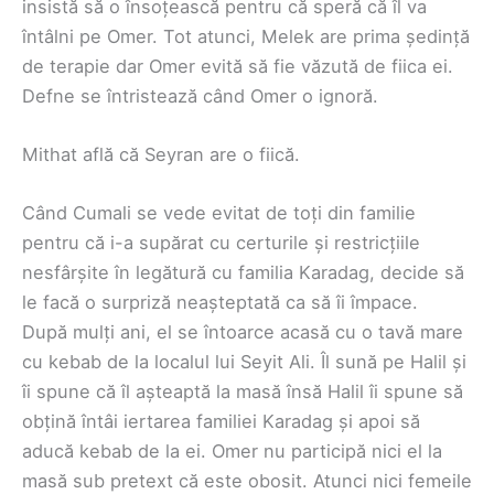
insistă să o însoțească pentru că speră că îl va
întâlni pe Omer. Tot atunci, Melek are prima ședință
de terapie dar Omer evită să fie văzută de fiica ei.
Defne se întristează când Omer o ignoră.
Mithat află că Seyran are o fiică.
Când Cumali se vede evitat de toți din familie
pentru că i-a supărat cu certurile și restricțiile
nesfârșite în legătură cu familia Karadag, decide să
le facă o surpriză neașteptată ca să îi împace.
După mulți ani, el se întoarce acasă cu o tavă mare
cu kebab de la localul lui Seyit Ali. Îl sună pe Halil și
îi spune că îl așteaptă la masă însă Halil îi spune să
obțină întâi iertarea familiei Karadag și apoi să
aducă kebab de la ei. Omer nu participă nici el la
masă sub pretext că este obosit. Atunci nici femeile