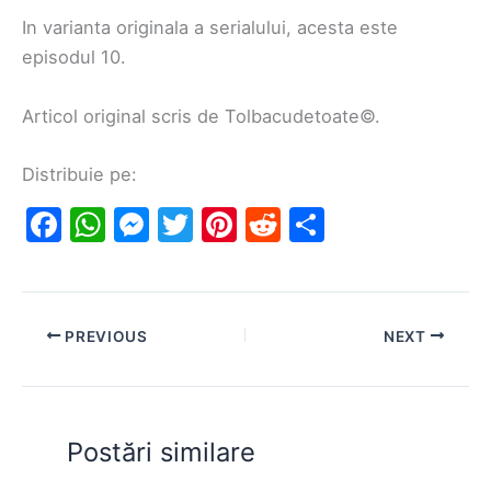
In varianta originala a serialului, acesta este
episodul 10.
Articol original scris de Tolbacudetoate©.
Distribuie pe:
F
W
M
T
Pi
R
S
a
h
e
w
nt
e
h
c
at
s
itt
er
d
ar
e
s
s
er
e
di
e
PREVIOUS
NEXT
b
A
e
st
t
o
p
n
o
p
g
Postări similare
k
er