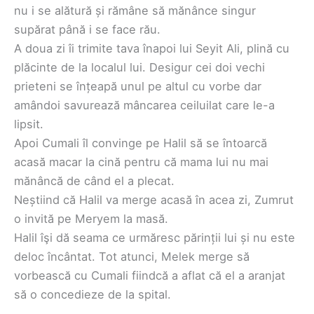
nu i se alătură și rămâne să mănânce singur
supărat până i se face rău.
A doua zi îi trimite tava înapoi lui Seyit Ali, plină cu
plăcinte de la localul lui. Desigur cei doi vechi
prieteni se înțeapă unul pe altul cu vorbe dar
amândoi savurează mâncarea ceiluilat care le-a
lipsit.
Apoi Cumali îl convinge pe Halil să se întoarcă
acasă macar la cină pentru că mama lui nu mai
mănâncă de când el a plecat.
Neștiind că Halil va merge acasă în acea zi, Zumrut
o invită pe Meryem la masă.
Halil îşi dă seama ce urmăresc părinții lui și nu este
deloc încântat. Tot atunci, Melek merge să
vorbească cu Cumali fiindcă a aflat că el a aranjat
să o concedieze de la spital.