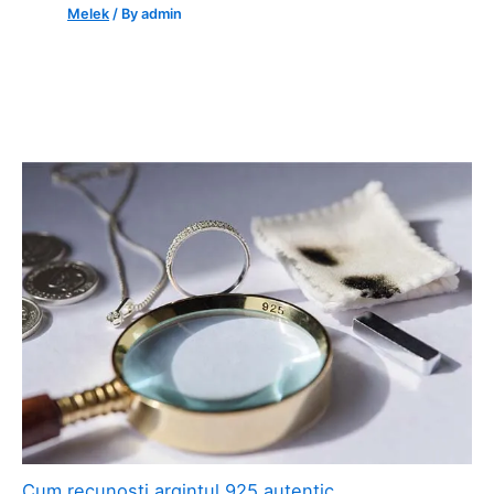
Melek
/ By
admin
Cum recunoști argintul 925 autentic