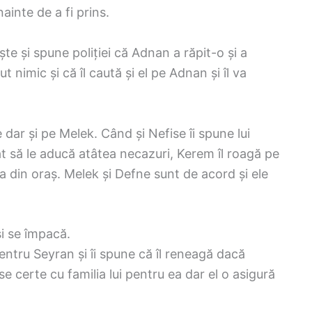
înainte de a fi prins.
te și spune poliției că Adnan a răpit-o și a
 nimic și că îl caută și el pe Adnan și îl va
 dar și pe Melek. Când și Nefise îi spune lui
t să le aducă atâtea necazuri, Kerem îl roagă pe
eca din oraș. Melek și Defne sunt de acord și ele
și se împacă.
pentru Seyran și îi spune că îl reneagă dacă
se certe cu familia lui pentru ea dar el o asigură