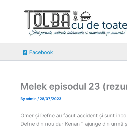
Skip
to
content
Facebook
Melek episodul 23 (rez
By
admin
/
28/07/2023
Omer și Defne au făcut accident și sunt inc
Defne din nou dar Kenan îl ajunge din urmă și