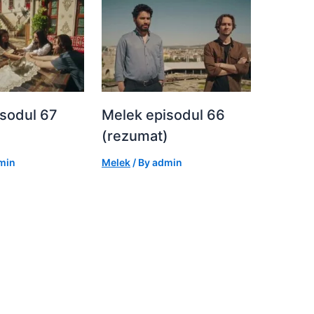
sodul 67
Melek episodul 66
)
(rezumat)
min
Melek
/ By
admin