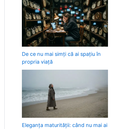
De ce nu mai simți că ai spațiu în
propria viață
Eleganța maturității: când nu mai ai