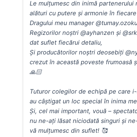
Le mulțumesc din inimă partenerului 
alături cu putere și armonie în fiecar
Dragului meu manager @tumay.ozokur,
Regizorilor noștri @ayhanzen și @srk
dat suflet fiecărui detaliu,
Și producătorilor noștri deosebiți @n
crezut în această poveste frumoasă și
🙏🏻
Tuturor colegilor de echipă pe care i
au câștigat un loc special în inima m
Și, cel mai important, vouă – spectator
nu ne-ați lăsat niciodată singuri și ne
vă mulțumesc din suflet! 🥰