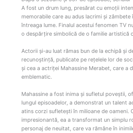
A fost un drum lung, presărat cu emoții intens
memorabile care au adus lacrimi și zâmbete î
întreaga lume. Finalul acestui fenomen TV nu
o despărțire simbolică de o familie artistică 
Actorii și-au luat rămas bun de la echipă și d
recunoștință, publicate pe rețelele lor de soci
și cea a actriței Mahassine Merabet, care a de
emblematic.
Mahassine a fost inima și sufletul poveștii, 
lungul episoadelor, a demonstrat un talent ac
atins corzi sufletești în milioane de oameni. C
impresionantă, ea a transformat un simplu rol
personaj de neuitat, care va rămâne în inimil