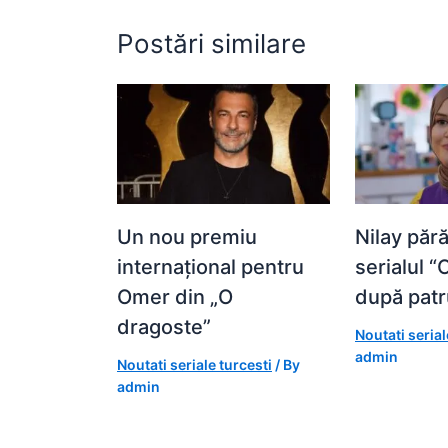
k
er
Postări similare
Un nou premiu
Nilay păr
internațional pentru
serialul 
Omer din „O
după pat
dragoste”
Noutati serial
admin
Noutati seriale turcesti
/ By
admin