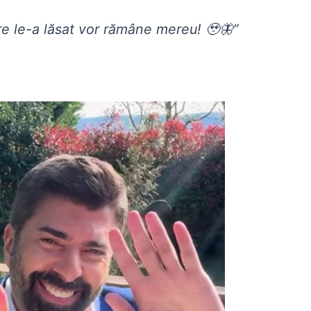
re le-a lăsat vor rămâne mereu! 🥹🦋”