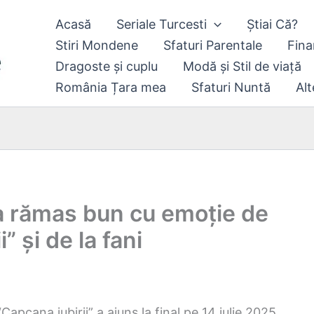
Acasă
Seriale Turcesti
Știai Că?
Stiri Mondene
Sfaturi Parentale
Fina
Dragoste și cuplu
Modă și Stil de viață
România Țara mea
Sfaturi Nuntă
Alt
a rămas bun cu emoție de
” și de la fani
apcana iubirii” a ajuns la final pe 14 iulie 2025.