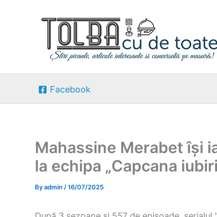
Skip
to
content
Facebook
Mahassine Merabet își i
la echipa „Capcana iubirii
By
admin
/
16/07/2025
După 3 sezoane și 557 de episoade, serialul “C