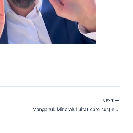
NEXT
Manganul: Mineralul uitat care susține articulațiile și metabolismul