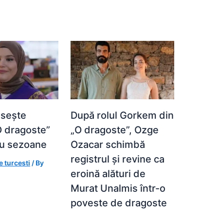
ăsește
După rolul Gorkem din
“O dragoste”
„O dragoste”, Ozge
ru sezoane
Ozacar schimbă
registrul și revine ca
e turcesti
/ By
eroină alături de
Murat Unalmis într-o
poveste de dragoste