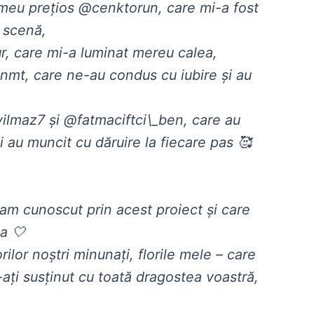
meu prețios @cenktorun, care mi-a fost
e scenă,
 care mi-a luminat mereu calea,
nmt, care ne-au condus cu iubire și au
yilmaz7 și @fatmaciftci\_ben, care au
 au muncit cu dăruire la fiecare pas 🥰
-am cunoscut prin acest proiect și care
ea 🤍
ilor noștri minunați, florile mele – care
-ați susținut cu toată dragostea voastră,