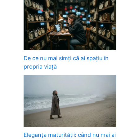
De ce nu mai simți că ai spațiu în
propria viață
Eleganța maturității: când nu mai ai