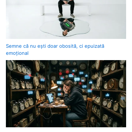
Semne că nu ești doar obosită, ci epuizată
emoțional