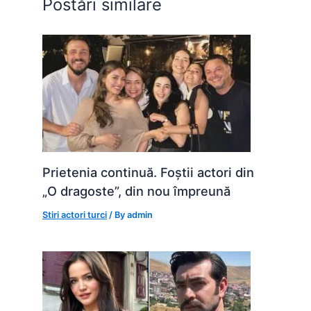
Postări similare
k
er
Prietenia continuă. Foștii actori din
„O dragoste”, din nou împreună
Stiri actori turci
/ By
admin