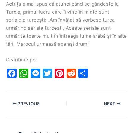
Actrița a mai spus că atunci când se gândește la
Turcia, primul lucru care îi vine în minte sunt
serialele turcești: „Am învățat să vorbesc turca
urmărind seriale turcești. Aceste seriale sunt
urmărite foarte mult în întreaga lume arabă și în alte
țări. Marocul urmează același drum.”
Distribuie pe:
F
W
M
T
Pi
R
S
a
h
e
w
nt
e
h
c
at
s
itt
er
d
ar
e
s
s
er
e
di
e
PREVIOUS
NEXT
b
A
e
st
t
o
p
n
o
p
g