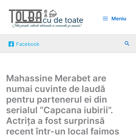
Skip
to
Meniu
content
Sea
Facebook
Mahassine Merabet are
numai cuvinte de laudă
pentru partenerul ei din
serialul “Capcana iubirii”.
Actrița a fost surprinsă
recent într-un local faimos