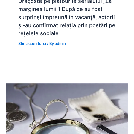
Dragoste pe platourile serialului „La
marginea lumii”! După ce au fost
surprinși împreună în vacanță, actorii
și-au confirmat relația prin postări pe
rețelele sociale
Stiri actori turci
/ By
admin