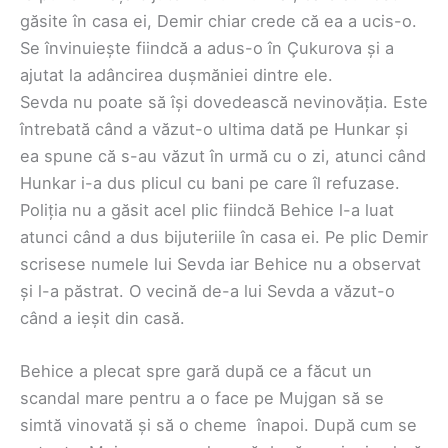
găsite în casa ei, Demir chiar crede că ea a ucis-o.
Se învinuiește fiindcă a adus-o în Çukurova și a
ajutat la adâncirea dușmăniei dintre ele.
Sevda nu poate să își dovedească nevinovăția. Este
întrebată când a văzut-o ultima dată pe Hunkar și
ea spune că s-au văzut în urmă cu o zi, atunci când
Hunkar i-a dus plicul cu bani pe care îl refuzase.
Poliția nu a găsit acel plic fiindcă Behice l-a luat
atunci când a dus bijuteriile în casa ei. Pe plic Demir
scrisese numele lui Sevda iar Behice nu a observat
și l-a păstrat. O vecină de-a lui Sevda a văzut-o
când a ieșit din casă.
Behice a plecat spre gară după ce a făcut un
scandal mare pentru a o face pe Mujgan să se
simtă vinovată și să o cheme înapoi. După cum se