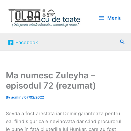
Skip
to
Meniu
content
Sea
Facebook
Ma numesc Zuleyha –
episodul 72 (rezumat)
By
admin
/
07/02/2022
Sevda a fost arestată iar Demir garantează pentru
ea, fiind sigur că e nevinovată dar când procurorul
le pune în față bijuteriile lui Hunkar, care au fost