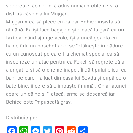
șederea ei acolo, le-a adus numai probleme și a
distrus căsnicia lui Mujgan.
Mujgan vrea să plece cu ea dar Behice insistă să
rămână. Ea își face bagajele și pleacă la gară cu un
taxi dar când ajunge acolo, își aruncă geanta cu
haine într-un boschet apoi se întâlnește în pădure
cu un cunoscut pe care l-a chemat special ca să
însceneze un atac pentru ca Fekeli să regrete că a
alungat-o și să o cheme înapoi. Îi dă tipului plicul cu
bani pe care l-a luat din casa lui Sevda și după ce o
bate bine, îi cere să o împuște în umăr. Chiar atunci
apare un câine și îl atacă, arma se descarcă iar
Behice este împușcată grav.
Distribuie pe:
F
W
M
T
Pi
R
S