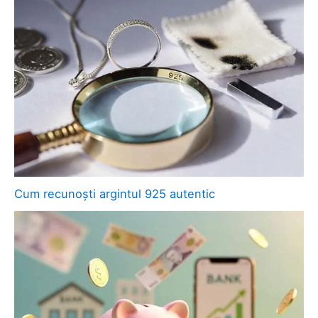
Cum recunoști argintul 925 autentic