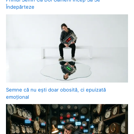
Îndepărteze
Semne că nu ești doar obosită, ci epuizată
emoțional