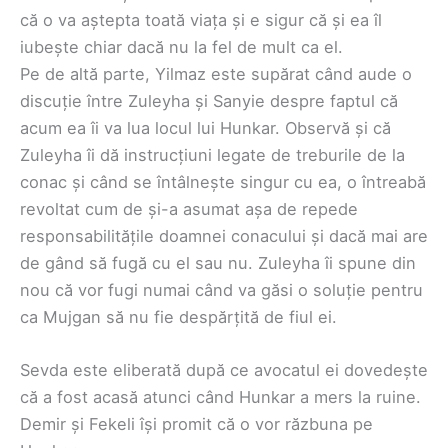
că o va aștepta toată viața și e sigur că și ea îl
iubește chiar dacă nu la fel de mult ca el.
Pe de altă parte, Yilmaz este supărat când aude o
discuție între Zuleyha și Sanyie despre faptul că
acum ea îi va lua locul lui Hunkar. Observă și că
Zuleyha îi dă instrucțiuni legate de treburile de la
conac și când se întâlnește singur cu ea, o întreabă
revoltat cum de și-a asumat așa de repede
responsabilitățile doamnei conacului și dacă mai are
de gând să fugă cu el sau nu. Zuleyha îi spune din
nou că vor fugi numai când va găsi o soluție pentru
ca Mujgan să nu fie despărțită de fiul ei.
Sevda este eliberată după ce avocatul ei dovedește
că a fost acasă atunci când Hunkar a mers la ruine.
Demir și Fekeli își promit că o vor răzbuna pe