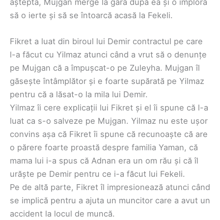
aștepta, Mujgan merge la gară după ea și o imploră
să o ierte și să se întoarcă acasă la Fekeli.
Fikret a luat din biroul lui Demir contractul pe care
l-a făcut cu Yilmaz atunci când a vrut să o denunțe
pe Mujgan că a împușcat-o pe Zuleyha. Mujgan îl
găsește întâmplător și e foarte supărată pe Yilmaz
pentru că a lăsat-o la mila lui Demir.
Yilmaz îi cere explicații lui Fikret și el îi spune că l-a
luat ca s-o salveze pe Mujgan. Yilmaz nu este ușor
convins așa că Fikret îi spune că recunoaște că are
o părere foarte proastă despre familia Yaman, că
mama lui i-a spus că Adnan era un om rău și că îl
urăște pe Demir pentru ce i-a făcut lui Fekeli.
Pe de altă parte, Fikret îl impresionează atunci când
se implică pentru a ajuta un muncitor care a avut un
accident la locul de muncă.