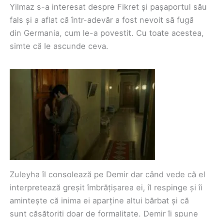
Yilmaz s-a interesat despre Fikret și pașaportul său
fals și a aflat că într-adevăr a fost nevoit să fugă
din Germania, cum le-a povestit. Cu toate acestea,
simte că le ascunde ceva.
Zuleyha îl consolează pe Demir dar când vede că el
interpretează greșit îmbrățișarea ei, îl respinge și îi
amintește că inima ei aparține altui bărbat și că
sunt căsătoriți doar de formalitate. Demir îi spune