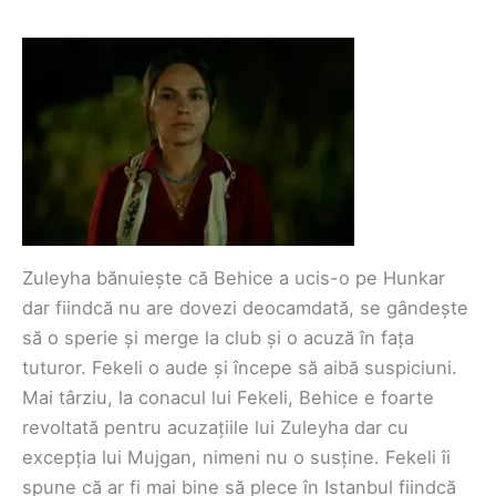
Zuleyha bănuiește că Behice a ucis-o pe Hunkar
dar fiindcă nu are dovezi deocamdată, se gândește
să o sperie și merge la club și o acuză în fața
tuturor. Fekeli o aude și începe să aibă suspiciuni.
Mai târziu, la conacul lui Fekeli, Behice e foarte
revoltată pentru acuzațiile lui Zuleyha dar cu
excepția lui Mujgan, nimeni nu o susține. Fekeli îi
spune că ar fi mai bine să plece în Istanbul fiindcă