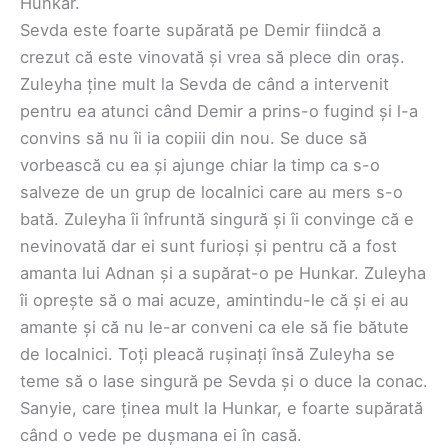
Hunkar.
Sevda este foarte supărată pe Demir fiindcă a
crezut că este vinovată și vrea să plece din oraș.
Zuleyha ține mult la Sevda de când a intervenit
pentru ea atunci când Demir a prins-o fugind și l-a
convins să nu îi ia copiii din nou. Se duce să
vorbească cu ea și ajunge chiar la timp ca s-o
salveze de un grup de localnici care au mers s-o
bată. Zuleyha îi înfruntă singură și îi convinge că e
nevinovată dar ei sunt furioși și pentru că a fost
amanta lui Adnan și a supărat-o pe Hunkar. Zuleyha
îi oprește să o mai acuze, amintindu-le că și ei au
amante și că nu le-ar conveni ca ele să fie bătute
de localnici. Toți pleacă rușinați însă Zuleyha se
teme să o lase singură pe Sevda și o duce la conac.
Sanyie, care ținea mult la Hunkar, e foarte supărată
când o vede pe dușmana ei în casă.