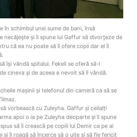
yie în schimbul unei sume de bani, însă
 necăjește și îi spune lui Gaffur să divorțeze de
ru că ea nu poate să îi ofere copii dar el îi
ă.
ă își vândă spitalul. Fekeli se oferă să-l
de cineva și de aceea e nevoit să îl vândă.
cheile mașinii și telefonul din cameră ca să se
Yilmaz.
 vorbească cu Zuleyha. Gaffur și ceilalți
 arma apoi o ia pe Zuleyha deoparte și îi spune
spus să îi crească pe copiii lui Demir ca pe ai
și îl roagă să încerce să o uite și să fie fericit