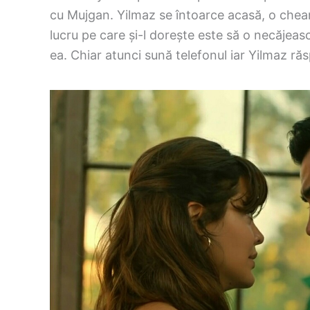
cu Mujgan. Yilmaz se întoarce acasă, o cheamă
lucru pe care și-l dorește este să o necăjea
ea. Chiar atunci sună telefonul iar Yilmaz ră