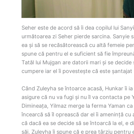
Seher este de acord să îi dea copilul lui San
următoarea zi Seher pierde sarcina. Sanyie se
ea și să se recăsătorească cu altă femeie pent
spune că pentru el e suficient să fie împreun
Tatăl lui Mujgan are datorii mari și se decide s
cumpere iar el îi povestește că este șantajat 
Când Zuleyha se întoarce acasă, Hunkar îi ia 
asigure că nu va fugi și nu îl va contacta pe 
Dimineața, Yilmaz merge la ferma Yaman ca să
încearcă să îl oprească dar el îi amenință cu
că dacă ea se decide să se întoarcă la el, e di
săi. Zuleyha îi spune că e prea târziu pentru ei 