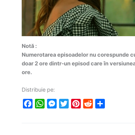
Notă :
Numerotarea episoadelor nu corespunde cu 
doar 2 ore dintr-un episod care în versiunea
ore.
Distribuie pe:
F
W
M
T
Pi
R
S
a
h
e
w
nt
e
h
c
at
s
itt
er
d
ar
e
s
s
er
e
di
e