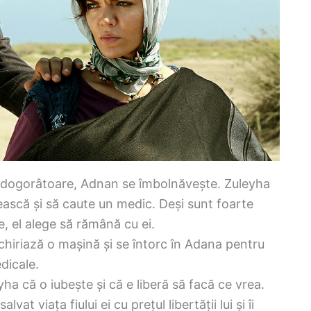
ii dogorâtoare, Adnan se îmbolnăvește. Zuleyha
ească și să caute un medic. Deși sunt foarte
, el alege să rămână cu ei.
chiriază o mașină și se întorc în Adana pentru
edicale.
eyha că o iubește și că e liberă să facă ce vrea.
at viața fiului ei cu prețul libertății lui și îi