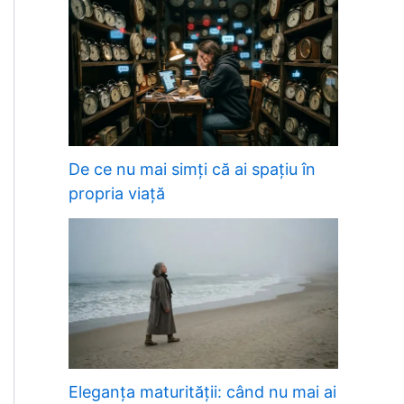
De ce nu mai simți că ai spațiu în
propria viață
Eleganța maturității: când nu mai ai