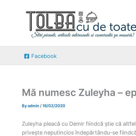
Skip
to
content
Facebook
Mă numesc Zuleyha – ep
By
admin
/
16/02/2020
Zuleyha pleacă cu Demir fiindcă știe că altfel 
privește neputincios îndepărtându-se fiindcă D