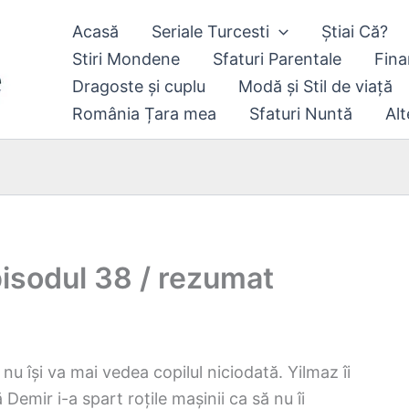
Acasă
Seriale Turcesti
Știai Că?
Stiri Mondene
Sfaturi Parentale
Fina
Dragoste și cuplu
Modă și Stil de viață
România Țara mea
Sfaturi Nuntă
Alt
isodul 38 / rezumat
nu își va mai vedea copilul niciodată. Yilmaz îi
emir i-a spart roțile mașinii ca să nu îi