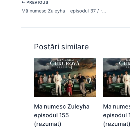
PREVIOUS
b
A
e
st
t
Mă numesc Zuleyha – episodul 37 / rezumat
o
p
n
o
p
g
k
er
Postări similare
Ma numesc Zuleyha
Ma numes
episodul 155
episodul 
(rezumat)
(rezumat