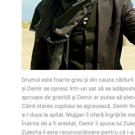
Drumul este foarte greu și din cauza căldur
și Demir se opresc într-un sat să se adăpost
aproape de graniță și Demir ar putea să plece
Când starea copilului se agravează, Demir în
a-l duce la spital. Mujgan îi oferă îngrijirile m
Înainte de a fi arestat, Demir îi spune lui Zul
Zuleyha îi este recunoscătoare pentru că i-a salv