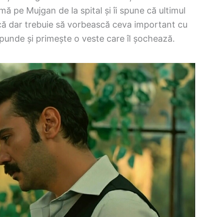
 pe Mujgan de la spital și îi spune că ultimul
scă dar trebuie să vorbească ceva important cu
spunde și primește o veste care îl șochează.