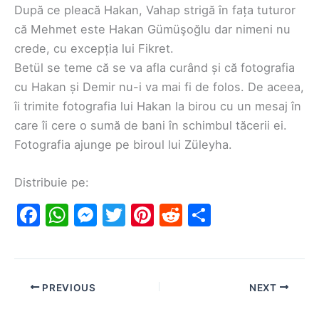
După ce pleacă Hakan, Vahap strigă în fața tuturor
că Mehmet este Hakan Gümüşoğlu dar nimeni nu
crede, cu excepția lui Fikret.
Betül se teme că se va afla curând și că fotografia
cu Hakan și Demir nu-i va mai fi de folos. De aceea,
îi trimite fotografia lui Hakan la birou cu un mesaj în
care îi cere o sumă de bani în schimbul tăcerii ei.
Fotografia ajunge pe biroul lui Züleyha.
Distribuie pe:
F
W
M
T
Pi
R
S
a
h
e
w
nt
e
h
c
at
s
itt
er
d
ar
e
s
s
er
e
di
e
PREVIOUS
NEXT
b
A
e
st
t