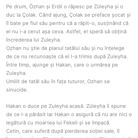
Pe drum, Özhan și Erdil o răpesc pe Züleyha și o
duc la Çolak. Când ajung, Çolak se preface șocat și
îl bate pe fiul său pentru că a răpit-o, susținând că
el nu i-a cerut așa ceva. Astfel, el speră să obțină
încrederea lui Zuleyha.
Ozhan nu știe de planul tatălui său și nu înțelege
de ce nu recunoaște că el l-a trimis după Zuleyha.
Între timp, ajunge și Hakan, care o urmărea pe
Zuleyha.
Umilit de tatăl său în fața tuturor, Ozhan se
sinucide.
Hakan o duce pe Zuleyha acasă. Züleyha îi spune
de ce l-a părăsit iar Hakan o asigură că nu are nici o
legătură cu moartea lui Fekeli și se împacă.
Cetin, care suferă după pierderea soției sale, îl