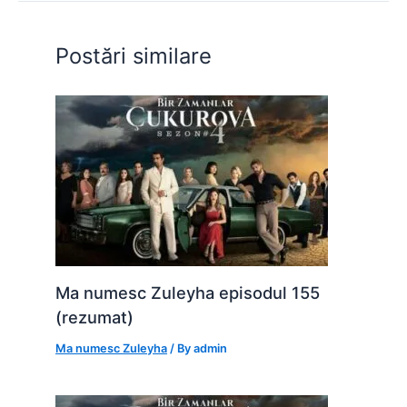
o
p
n
o
p
g
Postări similare
k
er
Ma numesc Zuleyha episodul 155
(rezumat)
Ma numesc Zuleyha
/ By
admin