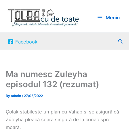
Skip
to
Meniu
content
Sea
Facebook
Ma numesc Zuleyha
episodul 132 (rezumat)
By
admin
/
27/05/2022
Çolak stabilește un plan cu Vahap și se asigură că
Züleyha pleacă seara singură de la conac spre
moară.