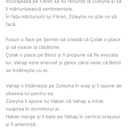
încurajează pe Fikret să nu renunțe la Züleyha și să
îi mărturisească sentimentele.
În fața mărturisirii lui Fikret, Züleyha nu știe ce să
facă.
Fusun o face pe Şermin să creadă că Çolak o place
și să viseze la căsătorie.
Çolak o place pe Betul și îi propune să fie avocata
lui. Vahap este enervat și gelos când vede că Betül
se întâlnește cu el.
Vahap o întâlnește pe Zuleyha în oraș și îi spune de
obsesia lui pentru ea.
Züleyha îi spune lui Hakan că Vahap a intrat
noaptea în dormitorul ei.
Hakan merge și îl bate pe Vahap în centrul orașului
și îl amenință.