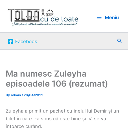
Skip
to
Meniu
content
Sea
Facebook
Ma numesc Zuleyha
episoadele 106 (rezumat)
By
admin
/
28/04/2022
Zuleyha a primit un pachet cu inelul lui Demir și un
bilet în care i-a spus că este bine și că se va
întoarce curând.