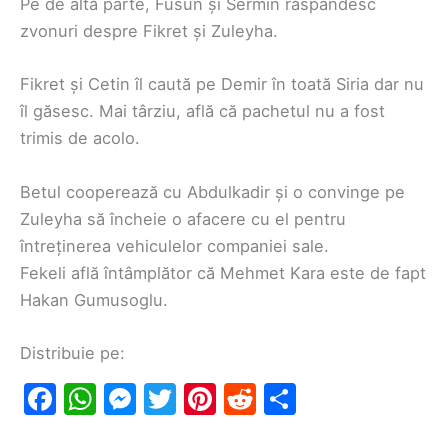
Pe de altă parte, Fusun și Sermin răspândesc
zvonuri despre Fikret și Zuleyha.
Fikret și Cetin îl caută pe Demir în toată Siria dar nu
îl găsesc. Mai târziu, află că pachetul nu a fost
trimis de acolo.
Betul cooperează cu Abdulkadir și o convinge pe
Zuleyha să încheie o afacere cu el pentru
întreținerea vehiculelor companiei sale.
Fekeli află întâmplător că Mehmet Kara este de fapt
Hakan Gumusoglu.
Distribuie pe:
F
W
M
T
Pi
R
S
a
h
e
w
nt
e
h