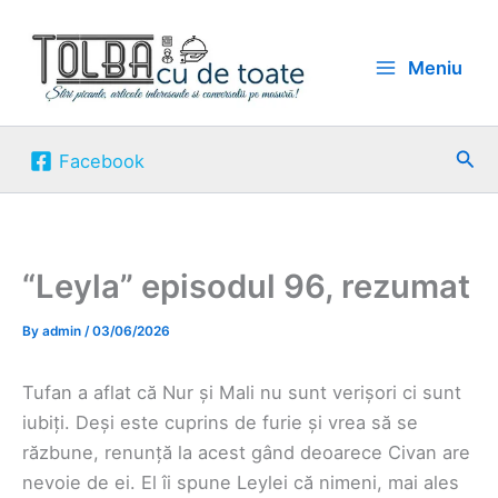
Skip
to
Meniu
content
Sea
Facebook
“Leyla” episodul 96, rezumat
By
admin
/
03/06/2026
Tufan a aflat că Nur și Mali nu sunt verișori ci sunt
iubiți. Deși este cuprins de furie și vrea să se
răzbune, renunță la acest gând deoarece Civan are
nevoie de ei. El îi spune Leylei că nimeni, mai ales