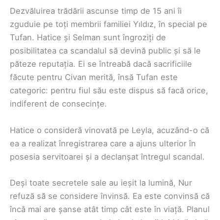
Dezvăluirea trădării ascunse timp de 15 ani îi
zguduie pe toți membrii familiei Yıldız, în special pe
Tufan. Hatice și Selman sunt îngroziți de
posibilitatea ca scandalul să devină public și să le
păteze reputația. Ei se întreabă dacă sacrificiile
făcute pentru Civan merită, însă Tufan este
categoric: pentru fiul său este dispus să facă orice,
indiferent de consecințe.
Hatice o consideră vinovată pe Leyla, acuzând-o că
ea a realizat înregistrarea care a ajuns ulterior în
posesia servitoarei și a declanșat întregul scandal.
Deși toate secretele sale au ieșit la lumină, Nur
refuză să se considere învinsă. Ea este convinsă că
încă mai are șanse atât timp cât este în viață. Planul