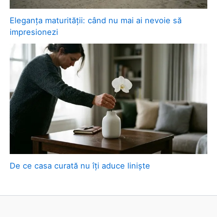
Eleganța maturității: când nu mai ai nevoie să
impresionezi
De ce casa curată nu îți aduce liniște