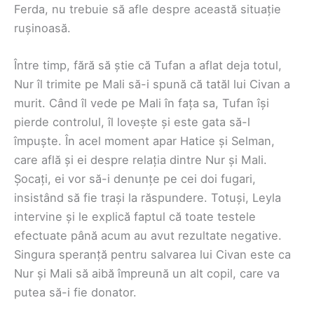
Ferda, nu trebuie să afle despre această situație
rușinoasă.
Între timp, fără să știe că Tufan a aflat deja totul,
Nur îl trimite pe Mali să-i spună că tatăl lui Civan a
murit. Când îl vede pe Mali în fața sa, Tufan își
pierde controlul, îl lovește și este gata să-l
împuște. În acel moment apar Hatice și Selman,
care află și ei despre relația dintre Nur și Mali.
Șocați, ei vor să-i denunțe pe cei doi fugari,
insistând să fie trași la răspundere. Totuși, Leyla
intervine și le explică faptul că toate testele
efectuate până acum au avut rezultate negative.
Singura speranță pentru salvarea lui Civan este ca
Nur și Mali să aibă împreună un alt copil, care va
putea să-i fie donator.