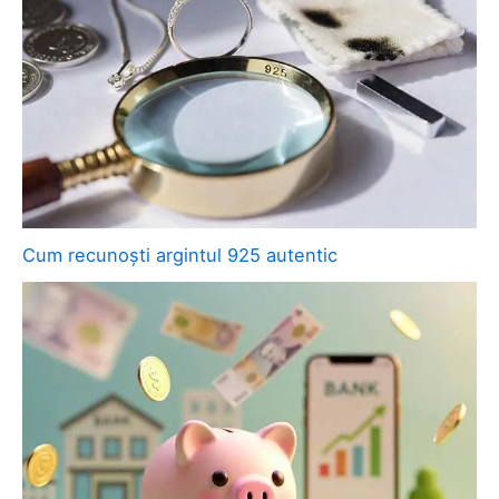
Cum recunoști argintul 925 autentic