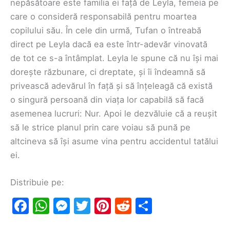
nepăsătoare este familia ei față de Leyla, femeia pe
care o consideră responsabilă pentru moartea
copilului său. În cele din urmă, Tufan o întreabă
direct pe Leyla dacă ea este într-adevăr vinovată
de tot ce s-a întâmplat. Leyla le spune că nu își mai
dorește răzbunare, ci dreptate, și îi îndeamnă să
privească adevărul în față și să înțeleagă că există
o singură persoană din viața lor capabilă să facă
asemenea lucruri: Nur. Apoi le dezvăluie că a reușit
să le strice planul prin care voiau să pună pe
altcineva să își asume vina pentru accidentul tatălui
ei.
Distribuie pe:
F
W
M
T
Pi
R
S
a
h
e
w
nt
e
h