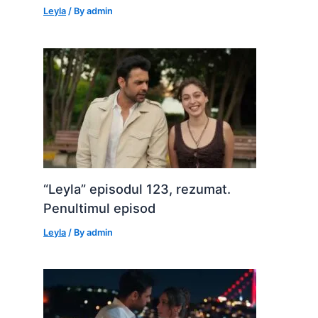
Leyla
/ By
admin
“Leyla” episodul 123, rezumat.
Penultimul episod
Leyla
/ By
admin