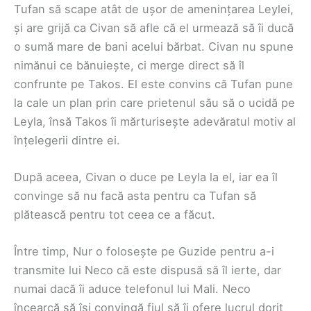
Tufan să scape atât de ușor de amenințarea Leylei,
și are grijă ca Civan să afle că el urmează să îi ducă
o sumă mare de bani acelui bărbat. Civan nu spune
nimănui ce bănuiește, ci merge direct să îl
confrunte pe Takos. El este convins că Tufan pune
la cale un plan prin care prietenul său să o ucidă pe
Leyla, însă Takos îi mărturisește adevăratul motiv al
înțelegerii dintre ei.
După aceea, Civan o duce pe Leyla la el, iar ea îl
convinge să nu facă asta pentru ca Tufan să
plătească pentru tot ceea ce a făcut.
Între timp, Nur o folosește pe Guzide pentru a-i
transmite lui Neco că este dispusă să îl ierte, dar
numai dacă îi aduce telefonul lui Mali. Neco
încearcă să își convingă fiul să îi ofere lucrul dorit