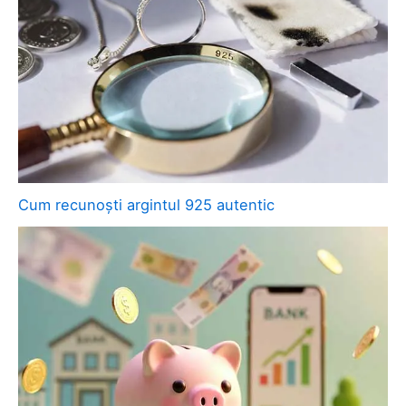
Cum recunoști argintul 925 autentic