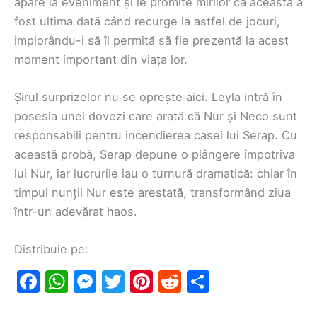
apare la eveniment și le promite mirilor că aceasta a
fost ultima dată când recurge la astfel de jocuri,
implorându-i să îi permită să fie prezentă la acest
moment important din viața lor.
Șirul surprizelor nu se oprește aici. Leyla intră în
posesia unei dovezi care arată că Nur și Neco sunt
responsabili pentru incendierea casei lui Serap. Cu
această probă, Serap depune o plângere împotriva
lui Nur, iar lucrurile iau o turnură dramatică: chiar în
timpul nunții Nur este arestată, transformând ziua
într-un adevărat haos.
Distribuie pe:
F
W
M
T
Pi
R
S
a
h
e
w
nt
e
h