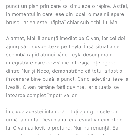
punct un plan prin care să simuleze o răpire. Astfel,
în momentul în care iese din local, o mașină apare
brusc, iar ea este „răpită” chiar sub ochii lui Mali.
Alarmat, Mali îl anunță imediat pe Civan, iar cei doi
ajung să o suspecteze pe Leyla. Însă situația se
schimbă rapid atunci când Leyla descoperă o
înregistrare care dezvăluie întreaga înțelegere
dintre Nur și Neco, demonstrând că totul a fost o
înscenare bine pusă la punct. Când adevărul iese la
iveală, Civan rămâne fără cuvinte, iar situația se
întoarce complet împotriva lor.
În ciuda acestei întâmplări, toți ajung în cele din
urmă la nuntă. Deși planul ei a eșuat iar cuvintele
lui Civan au lovit-o profund, Nur nu renunță. Ea