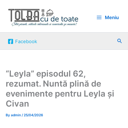
Skip
to
Meniu
content
Sea
Facebook
“Leyla” episodul 62,
rezumat. Nuntă plină de
evenimente pentru Leyla și
Civan
By
admin
/
25/04/2026