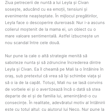
Ziua petrecerii de nuntă a lui Leyla și Civan
sosește, aducând cu ea emoții, tensiuni și
evenimente neașteptate. În mijlocul pregătirilor,
Leyla face o descoperire dureroasă: Nur i-a ascuns
colierul moștenit de la mama ei, un obiect cu o
mare valoare sentimentală. Astfel izbucnește un
nou scandal între cele două.
Nur pune la cale o altă strategie menită să
saboteze nunta și să zdruncine încrederea dintre
Leyla și Civan. Ea îl cheamă pe Mali la o întâlnire în
oraș, sub pretextul că vrea să își schimbe viața și
să o ia de la capăt. Totuși, Mali nu se lasă convins
de vorbele ei și o avertizează încă o dată să stea
departe de el și de familia lui, amenințând-o cu
consecințe. În realitate, adevăratul motiv al întâlnirii
este cu totul altul: cu ajutorul lui Neco, Nur pune la