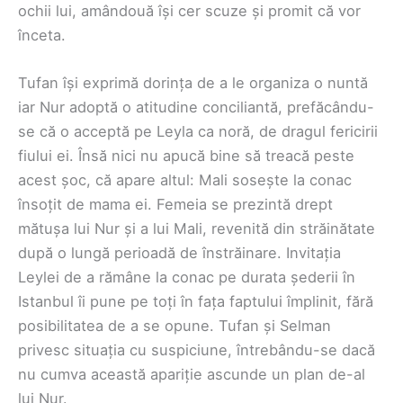
ochii lui, amândouă își cer scuze și promit că vor
înceta.
Tufan își exprimă dorința de a le organiza o nuntă
iar Nur adoptă o atitudine conciliantă, prefăcându-
se că o acceptă pe Leyla ca noră, de dragul fericirii
fiului ei. Însă nici nu apucă bine să treacă peste
acest șoc, că apare altul: Mali sosește la conac
însoțit de mama ei. Femeia se prezintă drept
mătușa lui Nur și a lui Mali, revenită din străinătate
după o lungă perioadă de înstrăinare. Invitația
Leylei de a rămâne la conac pe durata șederii în
Istanbul îi pune pe toți în fața faptului împlinit, fără
posibilitatea de a se opune. Tufan și Selman
privesc situația cu suspiciune, întrebându-se dacă
nu cumva această apariție ascunde un plan de-al
lui Nur.