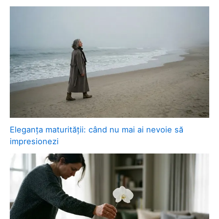
Eleganța maturității: când nu mai ai nevoie să
impresionezi