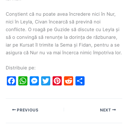
Conștient că nu poate avea încredere nici în Nur,
nici în Leyla, Civan încearcă să prevină noi
conflicte. O roagă pe Guzide să discute cu Leyla și
să o convingă să renunțe la dorința de răzbunare,
iar pe Kursat îl trimite la Sema și Fidan, pentru a se
asigura că Nur nu va mai încerca nimic împotriva lor.
Distribuie pe:
F
W
M
T
Pi
R
S
a
h
e
w
nt
e
h
c
at
s
itt
er
d
ar
e
s
s
er
e
di
e
PREVIOUS
NEXT
b
A
e
st
t
o
p
n