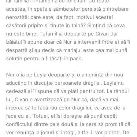
iar familia îi întâmpină cu felicitări. Cu toate
acestea, în spatele zâmbetelor persistă o întrebare
nerostită: care este, de fapt, motivul acestei
căsătorii pripite și ținute în taină? Simțind că ceva
nu este bine, Tufan îl ia deoparte pe Civan dar
băiatul îi spune doar că Nur a intervenit între ei să îi
despartă și au decis că mariajul este cea mai bună
soluție pentru a fi lăsați în pace.
Nur o ia pe Leyla deoparte și o amenință din nou
aducând în discuție persoanele dragi ei. Leyla nu
cedează și îi spune că va plăti pentru tot. La rândul
lui, Civan o avertizează pe Nur că, dacă va mai
încerca să le facă rău celor dragi lui, va avea de-a
face cu el. Totuși, el își dorește să pună capăt
conflictului dintre cele două și le cere să promită că
vor renunța la jocuri și intrigi, altfel îl vor pierde. De