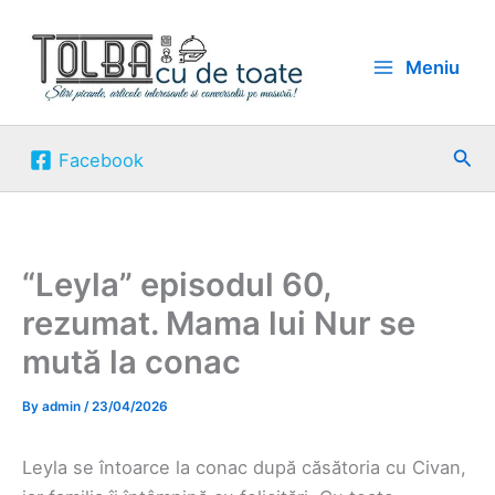
Skip
to
Meniu
content
Sea
Facebook
“Leyla” episodul 60,
rezumat. Mama lui Nur se
mută la conac
By
admin
/
23/04/2026
Leyla se întoarce la conac după căsătoria cu Civan,