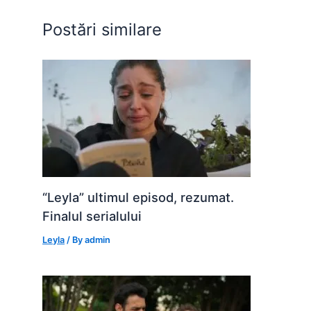
o
p
g
Postări similare
k
er
“Leyla” ultimul episod, rezumat.
Finalul serialului
Leyla
/ By
admin