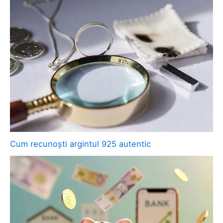
Cum recunoști argintul 925 autentic