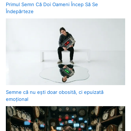
Primul Semn Că Doi Oameni Încep Să Se
Îndepărteze
Semne că nu ești doar obosită, ci epuizată
emoțional