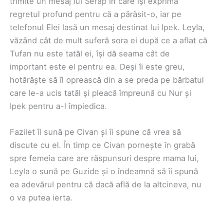
trimite un mesaj lui Serap în care își exprimă
regretul profund pentru că a părăsit-o, iar pe
telefonul Elei lasă un mesaj destinat lui Ipek. Leyla,
văzând cât de mult suferă sora ei după ce a aflat că
Tufan nu este tatăl ei, își dă seama cât de
important este el pentru ea. Deși îi este greu,
hotărăște să îl oprească din a se preda pe bărbatul
care le-a ucis tatăl și pleacă împreună cu Nur și
Ipek pentru a-l împiedica.
Fazilet îl sună pe Civan și îi spune că vrea să
discute cu el. În timp ce Civan pornește în grabă
spre femeia care are răspunsuri despre mama lui,
Leyla o sună pe Guzide și o îndeamnă să îi spună
ea adevărul pentru că dacă află de la altcineva, nu
o va putea ierta.