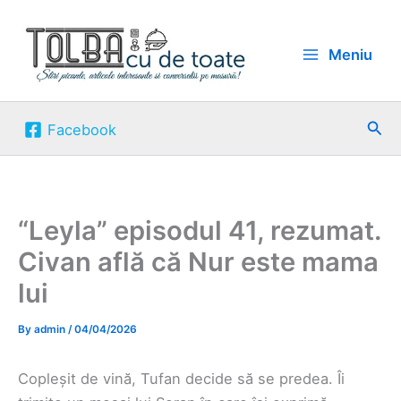
Skip
to
Meniu
content
Sea
Facebook
“Leyla” episodul 41, rezumat.
Civan află că Nur este mama
lui
By
admin
/
04/04/2026
Copleșit de vină, Tufan decide să se predea. Îi