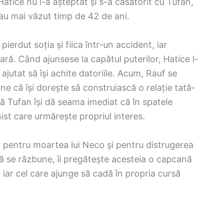
 Hatice nu l-a așteptat și s-a căsătorit cu Tufan,
-au mai văzut timp de 42 de ani.
pierdut soția și fiica într-un accident, iar
iară. Când ajunsese la capătul puterilor, Hatice l-
a ajutat să își achite datoriile. Acum, Rauf se
ine că își dorește să construiască o relație tată-
să Tufan își dă seama imediat că în spatele
st care urmărește propriul interes.
ă pentru moartea lui Neco și pentru distrugerea
 să se răzbune, îi pregătește acesteia o capcană
, iar cel care ajunge să cadă în propria cursă