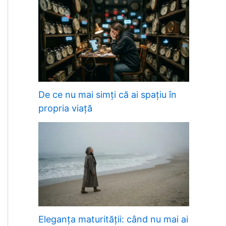
De ce nu mai simți că ai spațiu în
propria viață
Eleganța maturității: când nu mai ai