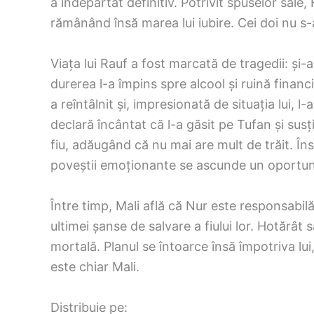
a îndepărtat definitiv. Potrivit spuselor sale,
rămânând însă marea lui iubire. Cei doi nu s
Viața lui Rauf a fost marcată de tragedii: și-a 
durerea l-a împins spre alcool și ruină financ
a reîntâlnit și, impresionată de situația lui, l-
declară încântat că l-a găsit pe Tufan și susț
fiu, adăugând că nu mai are mult de trăit. În
poveștii emoționante se ascunde un oportuni
Între timp, Mali află că Nur este responsabil
ultimei șanse de salvare a fiului lor. Hotărât
mortală. Planul se întoarce însă împotriva lui
este chiar Mali.
Distribuie pe: