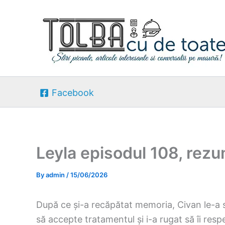
Skip
to
content
Facebook
Leyla episodul 108, rez
By
admin
/
15/06/2026
După ce și-a recăpătat memoria, Civan le-a s
să accepte tratamentul și i-a rugat să îi res