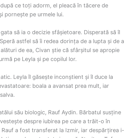
a după ce toți adorm, el pleacă în tăcere de
și pornește pe urmele lui.
ata să ia o decizie sfâșietoare. Disperată să îl
Speră astfel să îi redea dorința de a lupta și de a
 alături de ea, Civan știe că sfârșitul se apropie
 urmă pe Leyla și pe copilul lor.
tic. Leyla îl găsește inconștient și îl duce la
devastatoare: boala a avansat prea mult, iar
salva.
atălui său biologic, Rauf Aydin. Bărbatul susține
povestește despre iubirea pe care a trăit-o în
 Rauf a fost transferat la Izmir, iar despărțirea i-