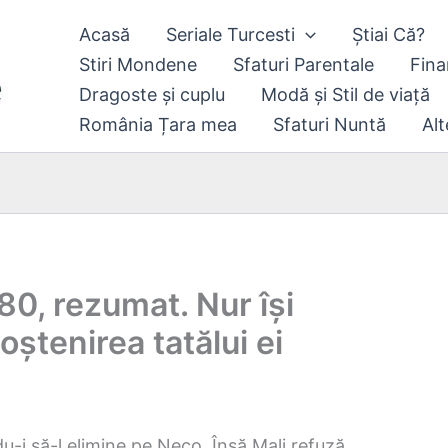
Acasă
Seriale Turcesti
Știai Că?
Stiri Mondene
Sfaturi Parentale
Fina
Dragoste și cuplu
Modă și Stil de viață
România Țara mea
Sfaturi Nuntă
Alt
80, rezumat. Nur își
ștenirea tatălui ei
u-i să-l elimine pe Neco. Însă Mali refuză