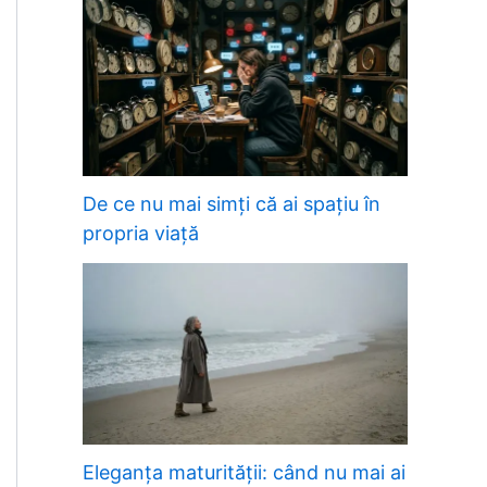
De ce nu mai simți că ai spațiu în
propria viață
Eleganța maturității: când nu mai ai