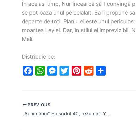
În același timp, Nur încearcă să-l convingă pe
se pot baza unul pe celălalt. Ea îi propune să
departe de toți. Planul ei este unul periculos
moartea Leylei. Dar, în stilul ei imprevizibil, 
Mali.
Distribuie pe:
F
W
M
T
Pi
R
S
a
h
e
w
nt
e
h
c
at
s
itt
er
d
ar
e
s
s
er
e
di
e
PREVIOUS
b
A
e
st
t
„Ai nimănui” Episodul 40, rezumat. Yusuf află că Zeliha este însărcinată
o
p
n
o
p
g