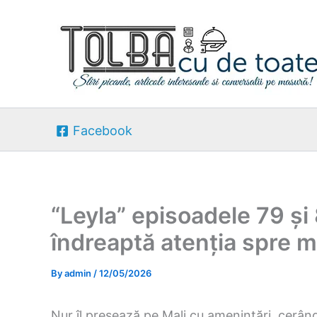
Skip
to
content
Facebook
“Leyla” episoadele 79 și 
îndreaptă atenția spre mo
By
admin
/
12/05/2026
Nur îl presează pe Mali cu amenințări, cerând