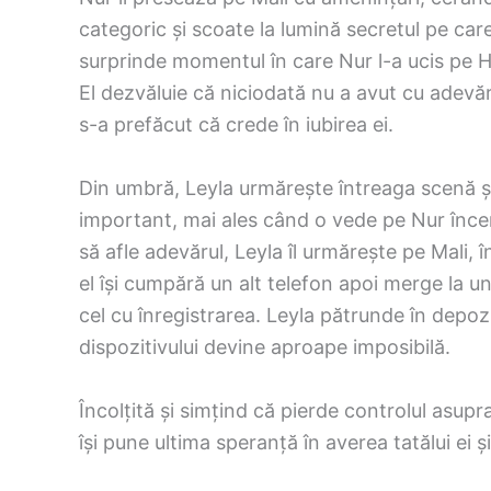
categoric și scoate la lumină secretul pe care
surprinde momentul în care Nur l-a ucis pe Hi
El dezvăluie că niciodată nu a avut cu adevăr
s-a prefăcut că crede în iubirea ei.
Din umbră, Leyla urmărește întreaga scenă și
important, mai ales când o vede pe Nur înce
să afle adevărul, Leyla îl urmărește pe Mali, 
el își cumpără un alt telefon apoi merge la u
cel cu înregistrarea. Leyla pătrunde în depozit
dispozitivului devine aproape imposibilă.
Încolțită și simțind că pierde controlul asupra 
își pune ultima speranță în averea tatălui ei ș