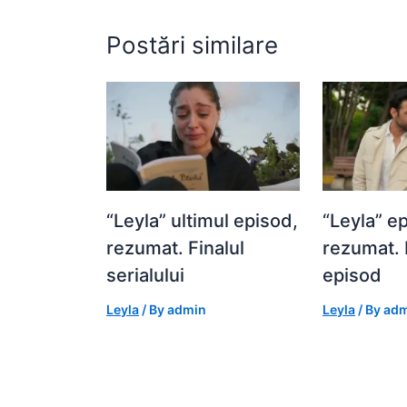
k
er
Postări similare
“Leyla” ultimul episod,
“Leyla” e
rezumat. Finalul
rezumat. 
serialului
episod
Leyla
/ By
admin
Leyla
/ By
adm