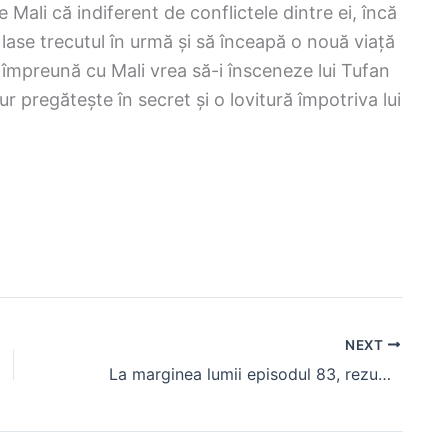
 Mali că indiferent de conflictele dintre ei, încă
 lase trecutul în urmă și să înceapă o nouă viață
: împreună cu Mali vrea să-i însceneze lui Tufan
Nur pregătește în secret și o lovitură împotriva lui
NEXT
La marginea lumii episodul 83, rezumat – Cihan decide să își deschidă inima în fața Alyei