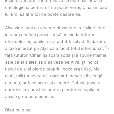
leșină. Doctorul îl informează că este pacientă la
oncologie și pentru că nu poate vorbi, Cihan îi cere
lui Erol să afle tot ce poate despre ea.
Alya vine apoi cu o veste devastatoare: Mine este
în afara oricărui pericol, însă, în ciuda tuturor
eforturilor ei, copilul nu a putut fi salvat. Sadakat o
acuză imediat pe Alya că a făcut totul intenționat. În
fața tuturor, Cihan își apără soția și îi spune mamei
sale că el a ales să o salveze pe Alya, știind că
riscul de a-și pierde propriul copil era uriaș. Mai
mult, mărturisește că, dacă ar fi nevoit să aleagă
din nou, ar face aceeași alegere. Totuși, povara
durerii și a vinovăției pentru pierderea copilului
apasă greu pe umerii lui.
Distribuie pe: