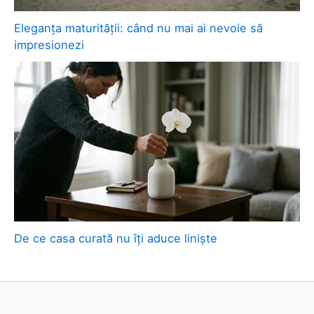
Eleganța maturității: când nu mai ai nevoie să
impresionezi
De ce casa curată nu îți aduce liniște