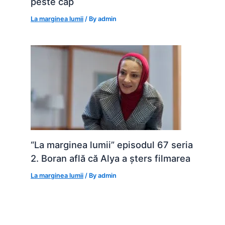
peste cap
La marginea lumii
/ By
admin
“La marginea lumii” episodul 67 seria
2. Boran află că Alya a șters filmarea
La marginea lumii
/ By
admin