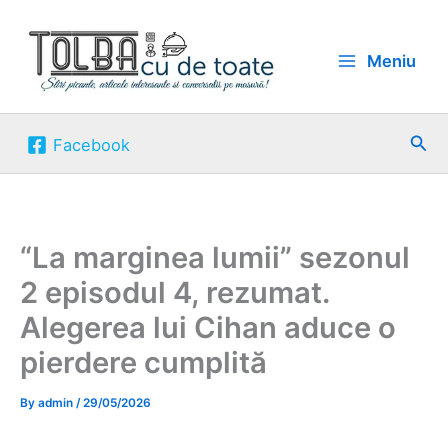
Skip
to
Meniu
content
Sea
Facebook
“La marginea lumii” sezonul
2 episodul 4, rezumat.
Alegerea lui Cihan aduce o
pierdere cumplită
By
admin
/
29/05/2026