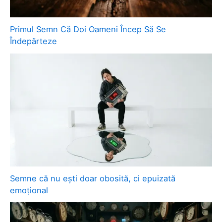
Primul Semn Că Doi Oameni Încep Să Se
Îndepărteze
Semne că nu ești doar obosită, ci epuizată
emoțional